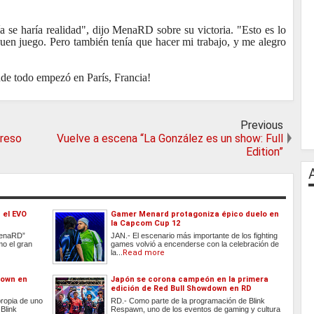
ía se haría realidad", dijo MenaRD sobre su victoria. "Esto es lo
en juego. Pero también tenía que hacer mi trabajo, y me alegro
nde todo empezó en París, Francia!
Previous
greso
Vuelve a escena “La González es un show: Full
Edition”
 el EVO
Gamer Menard protagoniza épico duelo en
la Capcom Cup 12
“MenaRD”
JAN.- El escenario más importante de los fighting
o el gran
games volvió a encenderse con la celebración de
la...
Read more
down en
Japón se corona campeón en la primera
edición de Red Bull Showdown en RD
propia de uno
RD.- Como parte de la programación de Blink
Blink
Respawn, uno de los eventos de gaming y cultura