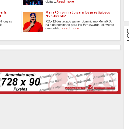
digital ...
Read more
tería
MenaRD nominado para los prestigiosos
D
"Evo Awards"
ll, cuyas
RD.- El destacado gamer dominicano MenaRD,
 la
ha sido nominado para los Evo Awards, el evento
que celeb...
Read more