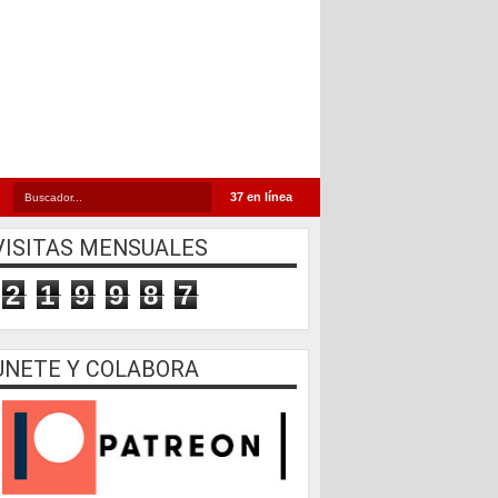
37 en línea
VISITAS MENSUALES
2
1
9
9
8
7
UNETE Y COLABORA