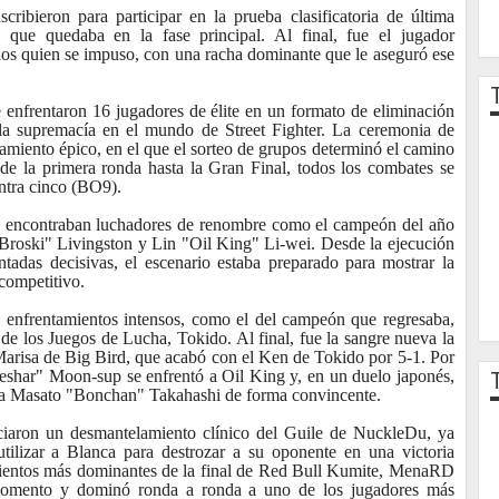
ribieron para participar en la prueba clasificatoria de última
 que quedaba en la fase principal. Al final, fue el jugador
os quien se impuso, con una racha dominante que le aseguró ese
 enfrentaron 16 jugadores de élite en un formato de eliminación
la supremacía en el mundo de Street Fighter. La ceremonia de
tamiento épico, en el que el sorteo de grupos determinó el camino
sde la primera ronda hasta la Gran Final, todos los combates se
ntra cinco (BO9).
 se encontraban luchadores de renombre como el campeón del año
roski" Livingston y Lin "Oil King" Li-wei. Desde la ejecución
tadas decisivas, el escenario estaba preparado para mostrar la
 competitivo.
n enfrentamientos intensos, como el del campeón que regresaba,
de los Juegos de Lucha, Tokido. Al final, fue la sangre nueva la
e Marisa de Big Bird, que acabó con el Ken de Tokido por 5-1. Por
"Leshar" Moon-sup se enfrentó a Oil King y, en un duelo japonés,
a Masato "Bonchan" Takahashi de forma convincente.
nciaron un desmantelamiento clínico del Guile de NuckleDu, ya
ilizar a Blanca para destrozar a su oponente en una victoria
amientos más dominantes de la final de Red Bull Kumite, MenaRD
momento y dominó ronda a ronda a uno de los jugadores más