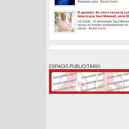
Respawn para...
Read more
El ganador de cinco veces la Lo
Americana Saul Maxwell, está R
LA (USA).- El afortunado Saul Maxwe
raíces se hunden profundamente en
vibran...
Read more
ESPACIO PUBLICITARIO