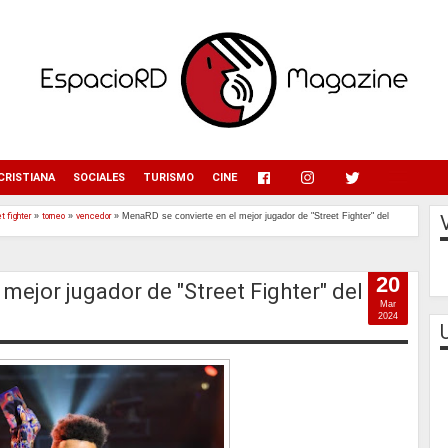
menu
CRISTIANA
SOCIALES
TURISMO
CINE
t fighter
»
torneo
»
vencedor
»
MenaRD se convierte en el mejor jugador de "Street Fighter" del
20
mejor jugador de "Street Fighter" del
Mar
2024