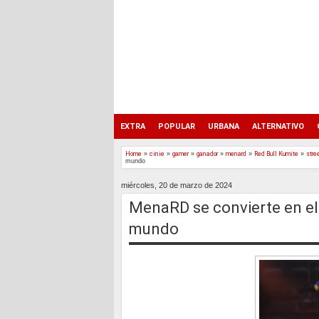
EXTRA
POPULAR
URBANA
ALTERNATIVO
Home
»
cinie
»
gamer
»
ganador
»
menard
»
Red Bull Kumite
»
stree
mundo
miércoles, 20 de marzo de 2024
MenaRD se convierte en el 
mundo