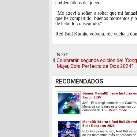
emblemáticos del juego.
"Me atreví a soñar, a soñar que mi fantas
que he compartido, buenos momentos y bu
de haberlo conseguido."
Red Bull Kumite volverá, ¡de vuelta a do
Next
Celebrarán segunda edición del “Con
Mujer, Obra Perfecta de Dios 2024”
RECOMENDADOS
Gamer MenaRD hace historia en
Japón 2025
JAP.- El prodigio dominicano Saul 
Mena se consagró este domingo com
campeón del EV...
Read more
MenaRD liderará Red Bull Show
Blink Respawn 2026
RD.- Por primera vez, Red Bull se a
de los momentos más esperados de 