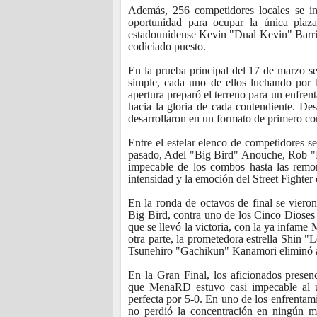
Además, 256 competidores locales se insc
oportunidad para ocupar la única plaza
estadounidense Kevin "Dual Kevin" Barri
codiciado puesto.
En la prueba principal del 17 de marzo se
simple, cada uno de ellos luchando por 
apertura preparó el terreno para un enfren
hacia la gloria de cada contendiente. De
desarrollaron en un formato de primero co
Entre el estelar elenco de competidores
pasado, Adel "Big Bird" Anouche, Rob "B
impecable de los combos hasta las remon
intensidad y la emoción del Street Fighter
En la ronda de octavos de final se viero
Big Bird, contra uno de los Cinco Dioses 
que se llevó la victoria, con la ya infam
otra parte, la prometedora estrella Shin 
Tsunehiro "Gachikun" Kanamori eliminó 
En la Gran Final, los aficionados prese
que MenaRD estuvo casi impecable al ut
perfecta por 5-0. En uno de los enfrent
no perdió la concentración en ningún 