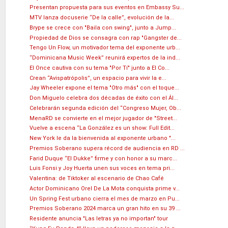
Presentan propuesta para sus eventos en Embassy Su...
MTV lanza docuserie “De la calle”, evolución de la...
Brype se crece con "Baila con swing", junto a Jump...
Propiedad de Dios se consagra con rap "Gangster de...
Tengo Un Flow, un motivador tema del exponente urb...
“Dominicana Music Week” reunirá expertos de la ind...
El Once cautiva con su tema "Por Tí" junto a El Co...
Crean “Avispatrópolis”, un espacio para vivir la e...
Jay Wheeler expone el tema "Otro más" con el toque...
Don Miguelo celebra dos décadas de éxito con el Ál...
Celebrarán segunda edición del “Congreso Mujer, Ob...
MenaRD se convierte en el mejor jugador de "Street...
Vuelve a escena “La González es un show: Full Edit...
New York le da la bienvenida al exponente urbano "...
Premios Soberano supera récord de audiencia en RD ...
Farid Duque “El Dukke” firme y con honor a su marc...
Luis Fonsi y Joy Huerta unen sus voces en tema pri...
Valentina: de Tiktoker al escenario de Chao Café
Actor Dominicano Orel De La Mota conquista prime v...
Un Spring Fest urbano cierra el mes de marzo en Pu...
Premios Soberano 2024 marca un gran hito en su 39 ...
Residente anuncia "Las letras ya no importan" tour