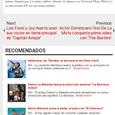
música dominicana. La artista celebró, además, su alianza con Universal Music México y
su más reciente EP con seis temas inéditos.
Next
Previous
Luis Fonsi y Joy Huerta unen
Actor Dominicano Orel De La
sus voces en tema principal
Mota conquista prime video
de “Capitán Avispa”
con 'The Baxters'
RECOMENDADOS
Valentina: de Tiktoker al escenario de Chao Café
RD.- La cantante Valentina cautivó al público con su actuación en
un concierto íntimo celebrado en C...
Read more
Dalvin La Melodía lanza producción musical “La Bachata
Volvió”
RD.– El artista Dalvin La Melodía presenta oficialmente su nueva
producción discográfica “La Bachata...
Read more
Kinito Méndez pone a bailar al país con “El Calorazo”
RD.- Si hay alguien capaz de convertir cualquier situación