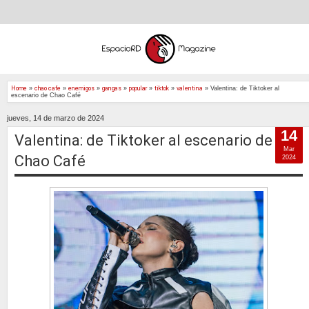
Home
»
chao cafe
»
enemigos
»
gangas
»
popular
»
tiktok
»
valentina
»
Valentina: de Tiktoker al
escenario de Chao Café
jueves, 14 de marzo de 2024
14
Valentina: de Tiktoker al escenario de
Mar
Chao Café
2024