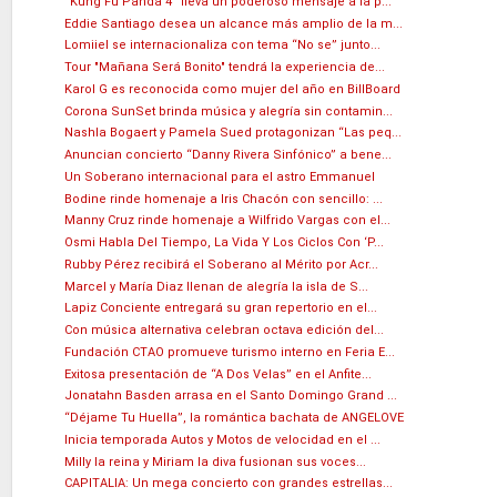
“Kung Fu Panda 4” lleva un poderoso mensaje a la p...
Eddie Santiago desea un alcance más amplio de la m...
Lomiiel se internacionaliza con tema “No se” junto...
Tour "Mañana Será Bonito" tendrá la experiencia de...
Karol G es reconocida como mujer del año en BillBoard
Corona SunSet brinda música y alegría sin contamin...
Nashla Bogaert y Pamela Sued protagonizan “Las peq...
Anuncian concierto “Danny Rivera Sinfónico” a bene...
Un Soberano internacional para el astro Emmanuel
Bodine rinde homenaje a Iris Chacón con sencillo: ...
Manny Cruz rinde homenaje a Wilfrido Vargas con el...
Osmi Habla Del Tiempo, La Vida Y Los Ciclos Con ‘P...
Rubby Pérez recibirá el Soberano al Mérito por Acr...
Marcel y María Diaz llenan de alegría la isla de S...
Lapiz Conciente entregará su gran repertorio en el...
Con música alternativa celebran octava edición del...
Fundación CTAO promueve turismo interno en Feria E...
Exitosa presentación de “A Dos Velas” en el Anfite...
Jonatahn Basden arrasa en el Santo Domingo Grand ...
“Déjame Tu Huella”, la romántica bachata de ANGELOVE
Inicia temporada Autos y Motos de velocidad en el ...
Milly la reina y Miriam la diva fusionan sus voces...
CAPITALIA: Un mega concierto con grandes estrellas...