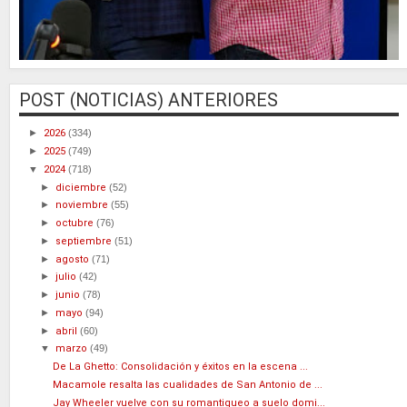
POST (NOTICIAS) ANTERIORES
►
2026
(334)
►
2025
(749)
▼
2024
(718)
►
diciembre
(52)
►
noviembre
(55)
►
octubre
(76)
►
septiembre
(51)
►
agosto
(71)
►
julio
(42)
►
junio
(78)
►
mayo
(94)
►
abril
(60)
▼
marzo
(49)
De La Ghetto: Consolidación y éxitos en la escena ...
Macamole resalta las cualidades de San Antonio de ...
Jay Wheeler vuelve con su romantiqueo a suelo domi...