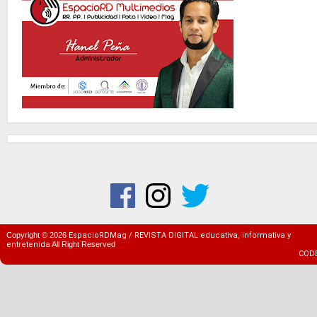
Copyright ©
2026
EspacioRDMag / REVISTA DIGITAL educativa, informativa y
entretenida
All Right Reserved
COD