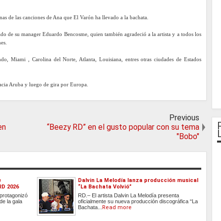
unas de las canciones de Ana que El Varón ha llevado a la bachata.
ado de su manager Eduardo Bencosme, quien también agradeció a la artista y a todos los
es.
o, Miami , Carolina del Norte, Atlanta, Louisiana, entres otras ciudades de Estados
acia Aruba y luego de gira por Europa.
Previous
en
“Beezy RD” en el gusto popular con su tema
"Bobo"
e
Dalvin La Melodía lanza producción musical
RD 2026
“La Bachata Volvió”
protagonizó
RD.– El artista Dalvin La Melodía presenta
e la gala
oficialmente su nueva producción discográfica “La
Bachata...
Read more