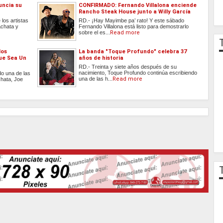
uncia su
CONFIRMADO: Fernando Villalona enciende
Rancho Steak House junto a Willy García
los artistas
RD.- ¡Hay Mayimbe pa’ rato! Y este sábado
achata y
Fernando Villalona está listo para demostrarlo
sobre el es...
Read more
los
La banda "Toque Profundo" celebra 37
ue Sea Un
años de historia
RD.- Treinta y siete años después de su
nacimiento, Toque Profundo continúa escribiendo
o una de las
una de las h...
Read more
hata, Joe