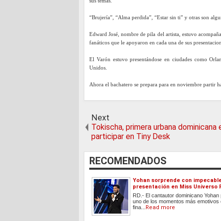
sus temas.
“Brujería”, “Alma perdida”, “Estar sin ti” y otras son alg
Edward José, nombre de pila del artista, estuvo acompañ
fanáticos que le apoyaron en cada una de sus presentacion
El Varón estuvo presentándose en ciudades como Orland
Unidos.
Ahora el bachatero se prepara para en noviembre partir h
Next
Tokischa, primera urbana dominicana 
participar en Tiny Desk
RECOMENDADOS
Yohan sorprende con impecabl
presentación en Miss Universo 
RD.- El cantautor dominicano Yohan 
uno de los momentos más emotivos d
fina...
Read more