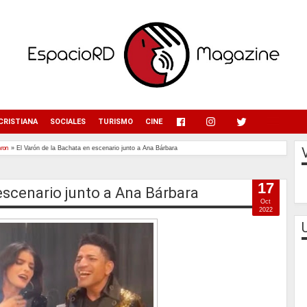
menu
CRISTIANA
SOCIALES
TURISMO
CINE
aron
»
El Varón de la Bachata en escenario junto a Ana Bárbara
17
escenario junto a Ana Bárbara
Oct
2022