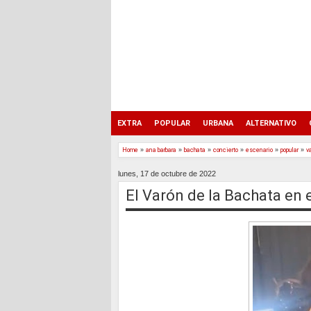
EXTRA
POPULAR
URBANA
ALTERNATIVO
Home
»
ana barbara
»
bachata
»
concierto
»
escenario
»
popular
»
v
lunes, 17 de octubre de 2022
El Varón de la Bachata en 