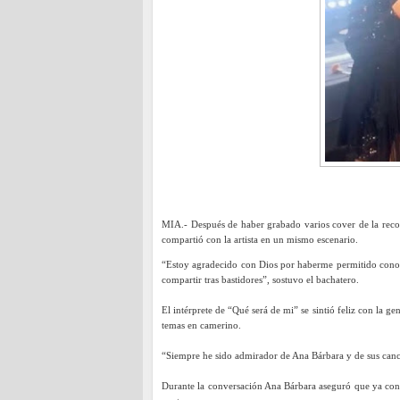
MIA.- Después de haber grabado varios cover de la reco
compartió con la artista en un mismo escenario.
“Estoy agradecido con Dios por haberme permitido conocer
compartir tras bastidores”, sostuvo el bachatero.
El intérprete de “Qué será de mi” se sintió feliz con la g
temas en camerino.
“Siempre he sido admirador de Ana Bárbara y de sus canci
Durante la conversación Ana Bárbara aseguró que ya conoc