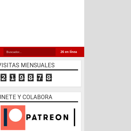
26 en línea
VISITAS MENSUALES
2
1
9
8
7
8
UNETE Y COLABORA