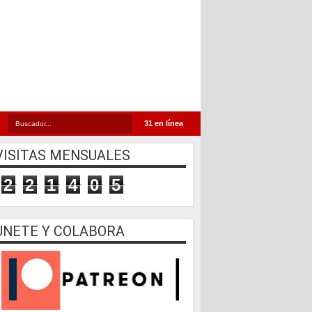
31 en línea
VISITAS MENSUALES
2
2
1
4
0
5
UNETE Y COLABORA