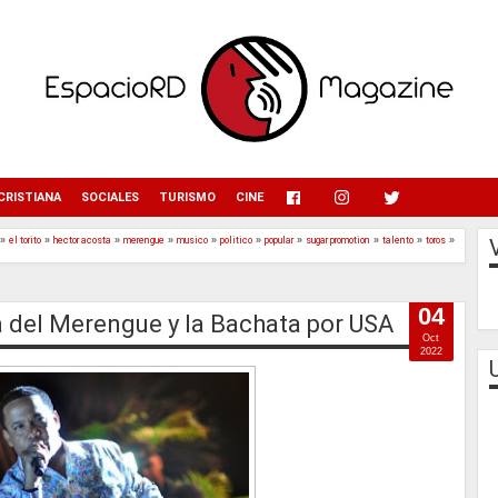
menu
CRISTIANA
SOCIALES
TURISMO
CINE
»
el torito
»
hector acosta
»
merengue
»
musico
»
politico
»
popular
»
sugar promotion
»
talento
»
toros
»
04
ha del Merengue y la Bachata por USA
Oct
2022