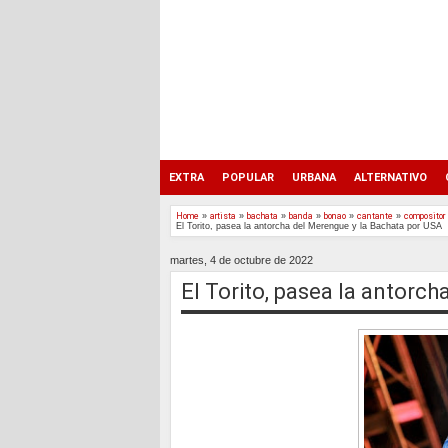
EXTRA
POPULAR
URBANA
ALTERNATIVO
Home
»
artista
»
bachata
»
banda
»
bonao
»
cantante
»
compositor
El Torito, pasea la antorcha del Merengue y la Bachata por USA
martes, 4 de octubre de 2022
El Torito, pasea la antorc