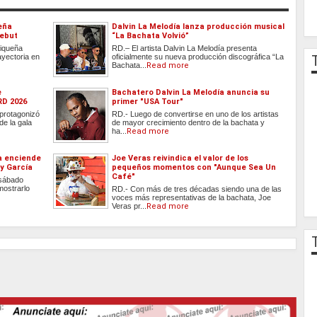
eña
Dalvin La Melodía lanza producción musical
debut
“La Bachata Volvió”
riqueña
RD.– El artista Dalvin La Melodía presenta
ayectoria en
oficialmente su nueva producción discográfica “La
Bachata...
Read more
e
Bachatero Dalvin La Melodía anuncia su
RD 2026
primer "USA Tour"
protagonizó
RD.- Luego de convertirse en uno de los artistas
e la gala
de mayor crecimiento dentro de la bachata y
ha...
Read more
a enciende
Joe Veras reivindica el valor de los
y García
pequeños momentos con "Aunque Sea Un
Café"
 sábado
mostrarlo
RD.- Con más de tres décadas siendo una de las
voces más representativas de la bachata, Joe
Veras pr...
Read more