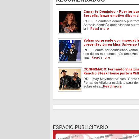
Canante Dominico - Puertoriqu
Serbella, lanza emotivo álbum 
COL.- La cantante dominico-puertor
Serbella continúa consolidando su tr
la i...
Read more
Yohan sorprende con impecabl
presentación en Miss Universo 
RD.- El cantautor dominicano Yohan 
uno de los momentos más emotivos d
fina...
Read more
CONFIRMADO: Fernando Villalon
Rancho Steak House junto a Will
RD.- ¡Hay Mayimbe pa’ rato! Y este
Fernando Villalona está listo para de
sobre el es...
Read more
ESPACIO PUBLICITARIO