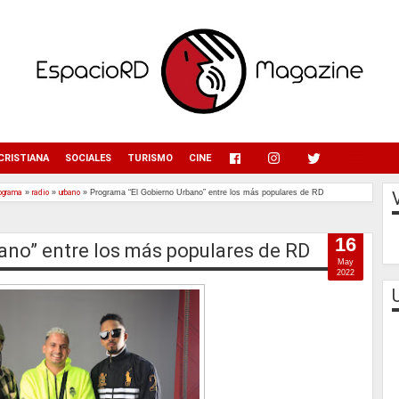
menu
CRISTIANA
SOCIALES
TURISMO
CINE
rograma
»
radio
»
urbano
»
Programa “El Gobierno Urbano” entre los más populares de RD
16
ano” entre los más populares de RD
May
2022