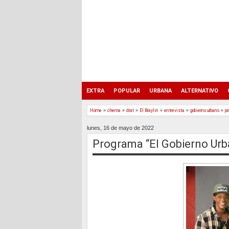
EXTRA
POPULAR
URBANA
ALTERNATIVO
Home
»
chema
»
drat
»
El Braylin
»
entrevista
»
gobierno urbano
»
p
lunes, 16 de mayo de 2022
Programa “El Gobierno Urb