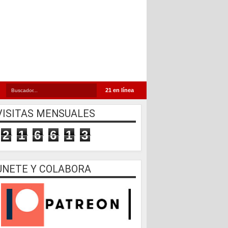
21 en línea
VISITAS MENSUALES
2
1
6
6
1
3
UNETE Y COLABORA