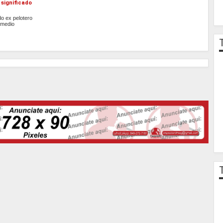
l significado
do ex pelotero
 medio