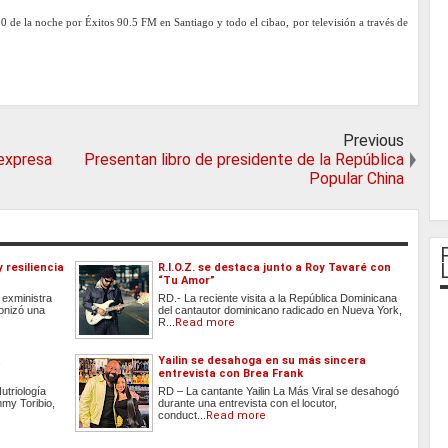
00 de la noche por Éxitos 90.5 FM en Santiago y todo el cibao, por televisión a través de
Previous
 expresa
Presentan libro de presidente de la República
Popular China
 resiliencia
R.I.O.Z. se destaca junto a Roy Tavaré con
“Tu Amor”
 exministra
RD.- La reciente visita a la República Dominicana
onizó una
del cantautor dominicano radicado en Nueva York,
R...
Read more
a
Yailin se desahoga en su más sincera
entrevista con Brea Frank
utriología
RD – La cantante Yailin La Más Viral se desahogó
mmy Toribio,
durante una entrevista con el locutor,
conduct...
Read more