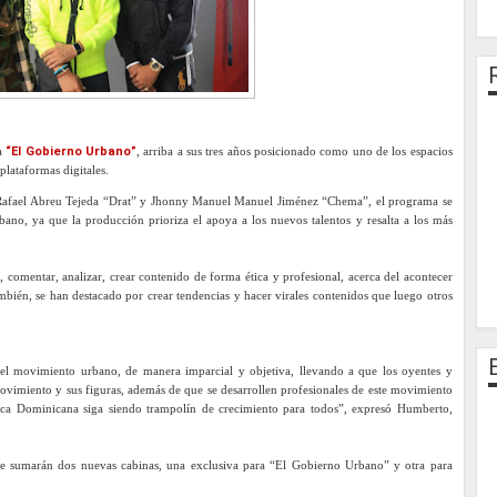
ma
“El Gobierno Urbano”
, arriba a sus tres años posicionado como uno de los espacios
plataformas digitales.
afael Abreu Tejeda “Drat” y Jhonny Manuel Manuel Jiménez “Chema”, el programa se
ano, ya que la producción prioriza el apoya a los nuevos talentos y resalta a los más
comentar, analizar, crear contenido de forma ética y profesional, acerca del acontecer
mbién, se han destacado por crear tendencias y hacer virales contenidos que luego otros
 del movimiento urbano, de manera imparcial y objetiva, llevando a que los oyentes y
ovimiento y sus figuras, además de que se desarrollen profesionales de este movimiento
ca Dominicana siga siendo trampolín de crecimiento para todos”, expresó Humberto,
 se sumarán dos nuevas cabinas, una exclusiva para “El Gobierno Urbano” y otra para