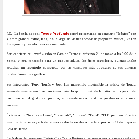
RD.-
La banda de rock
Toque Profundo
estará presentando su concierto “Icónico” con
sus más grandes éxitos, los que a lo largo de las tres décadas de propuesta musical, les han
distinguido y llevado hasta este momento.
Este concierto se llevará a cabo en Casa de Teatro el próximo 21 de mayo a las 9:00 de la
noche, y está concebido para un público adulto, los fieles seguidores, quienes ansían
escuchar un repertorio compuesto por las canciones más populares de sus diversas
producciones discográficas.
Sus integrantes, Tony, Tomás y Joel, han mantenido indetenible la música de Toque,
estrenado nuevos sencillos constantemente, lo que a través de los años les ha permitido
continuar en el gusto del público, y presentarse con distintas producciones a nivel
nacional.
Éxitos como: “Noche sin Luna”, “Levántate”, “Lloraré”, “Babel”, “El Experimento”, entre
muchos otros, serán parte de las más de dos horas de concierto el próximo 21 de mayo en
Casa de Teatro.
Las boletas del concierto “Icónico” de Toque Profundo, se encuentran a la venta desde ya,