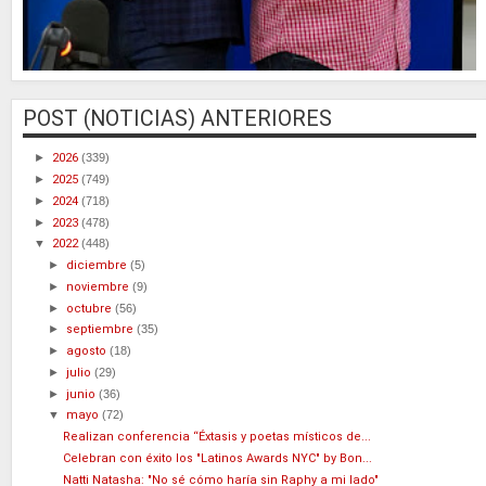
POST (NOTICIAS) ANTERIORES
►
2026
(339)
►
2025
(749)
►
2024
(718)
►
2023
(478)
▼
2022
(448)
►
diciembre
(5)
►
noviembre
(9)
►
octubre
(56)
►
septiembre
(35)
►
agosto
(18)
►
julio
(29)
►
junio
(36)
▼
mayo
(72)
Realizan conferencia “Éxtasis y poetas místicos de...
Celebran con éxito los "Latinos Awards NYC" by Bon...
Natti Natasha: "No sé cómo haría sin Raphy a mi lado"