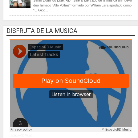
Santo Domingo Este, RD . Sale al Mercado de la música un nuevo
dúo llamado “Alto Voltaje” formado por William Lara apodado como
“El Gigo...
DISFRUTA DE LA MUSICA
EspacioRD Music