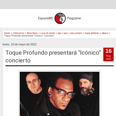
Home
»
Alternativo
»
Bosa Nova
»
casa de teatro
»
pop
»
rock
»
tony almont
»
toque profundo
»
urbano
»
Toque Profundo presentará “Icónico” concierto
lunes, 16 de mayo de 2022
16
Toque Profundo presentará “Icónico”
May
concierto
2022