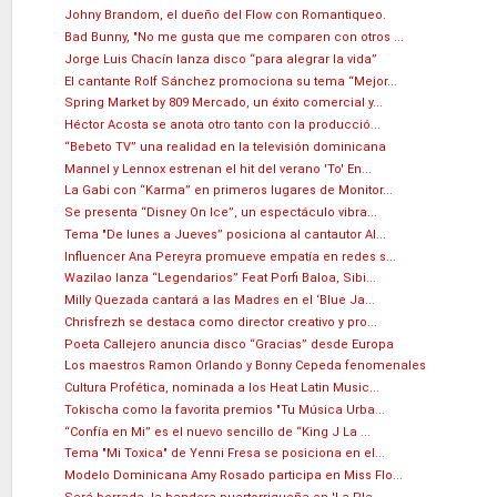
Johny Brandom, el dueño del Flow con Romantiqueo.
Bad Bunny, "No me gusta que me comparen con otros ...
Jorge Luis Chacín lanza disco “para alegrar la vida”
El cantante Rolf Sánchez promociona su tema “Mejor...
Spring Market by 809 Mercado, un éxito comercial y...
Héctor Acosta se anota otro tanto con la producció...
“Bebeto TV” una realidad en la televisión dominicana
Mannel y Lennox estrenan el hit del verano 'To' En...
La Gabi con “Karma” en primeros lugares de Monitor...
Se presenta “Disney On Ice”, un espectáculo vibra...
Tema "De lunes a Jueves” posiciona al cantautor Al...
Influencer Ana Pereyra promueve empatía en redes s...
Wazilao lanza “Legendarios” Feat Porfi Baloa, Sibi...
Milly Quezada cantará a las Madres en el ‘Blue Ja...
Chrisfrezh se destaca como director creativo y pro...
Poeta Callejero anuncia disco “Gracias” desde Europa
Los maestros Ramon Orlando y Bonny Cepeda fenomenales
Cultura Profética, nominada a los Heat Latin Music...
Tokischa como la favorita premios "Tu Música Urba...
“Confía en Mi” es el nuevo sencillo de “King J La ...
Tema "Mi Toxica" de Yenni Fresa se posiciona en el...
Modelo Dominicana Amy Rosado participa en Miss Flo...