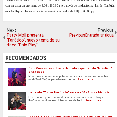
con un valor en pre-venta de RD$1,200.00 p/p a través de la plataforma Tix.do. También
estarán disponibles en la puerta del evento a un valor de RD$1,500.00 p/p.
Next
Previous
Patty Moll presenta
PreviousEntrada antigua
“Fanático”, nuevo tema de su
disco “Dale Play”
RECOMENDADOS
Beto Cuevas llevará su aclamado espectáculo "Acústico"
a Santiago
RD.- Tras conquistar al público dominicano con un rotundo lleno
total (Sold Out) el pasado mes de ma...
Read more
La banda "Toque Profundo" celebra 37 años de historia
RD.- Treinta y siete años después de su nacimiento, Toque
Profundo continúa escribiendo una de las h...
Read more
"LA GOLOTEKA" versión remixeada del álbum "GOLOSA" de