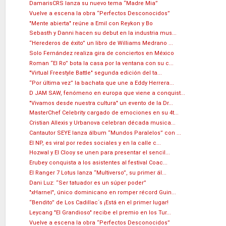
DamarisCRS lanza su nuevo tema “Madre Mia”
Vuelve a escena la obra “Perfectos Desconocidos”
"Mente abierta" reúne a Emil con Reykon y Bo
Sebasth y Danni hacen su debut en la industria mus...
“Herederos de éxito” un libro de Williams Medrano ...
Solo Fernández realiza gira de conciertos en México
Roman “El Ro” bota la casa por la ventana con su c...
"Virtual Freestyle Battle" segunda edición del ta...
“Por última vez” la bachata que une a Eddy Herrera...
D JAM SAW, fenómeno en europa que viene a conquist...
"Vivamos desde nuestra cultura" un evento de la Dr...
MasterChef Celebrity cargado de emociones en su 4t...
Cristian Allexis y Urbanova celebran década musica...
Cantautor SEYE lanza álbum “Mundos Paralelos” con ...
El NP, es viral por redes sociales y en la calle c...
Hozwal y El Clooy se unen para presentar el sencil...
Erubey conquista a los asistentes al festival Coac...
El Ranger 7 Lotus lanza “Multiverso”, su primer ál...
Dani Luz: “Ser tatuador es un súper poder”
"xHarnel", único dominicano en romper récord Guin...
“Bendito” de Los Cadillac´s ¡Está en el primer lugar!
Leycang "El Grandioso" recibe el premio en los Tur...
Vuelve a escena la obra “Perfectos Desconocidos”