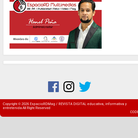
Copyright ©
2026
EspacioRDMag / REVISTA DIGITAL educativa, informativa y
entretenida
All Right Reserved
COD