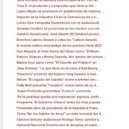
Será borrada, la bandera puertorriqueña en 'La Pla...
Tuny D: el productor y compositor que lleva su tra...
Ligero Music se posiciona en plataformas de música...
Impacto de la Industria 4.0 en la Comunicación y e...
Lohen Dee conquista Suramérica con el audiovisual ...
Smarlyn Cordero se posiciona en los medios con var...
Salsero dominicano José Alberto (El Canario) promo...
Bonches Latinos llevará a cabo los “Latinos Awards...
El mundo entero será testigo de los premios Heat 2022
Don Miguelo al Gran Arena del Cibao como “El Mejor...
Ramon Orlando y Bonny Cepeda, dos genios del meren...
Manny Cruz gana como “El Favorito del Público” en ...
Jhay Dohmie: “Lo que tiene en la cima a Bad Bunny ...
"Guerrero” proyecto del trapero Yvng Suavee a real...
Álbum “El Legado del Caballo” reúne a artistas nac...
Patty Moll presenta “Fanático”, nuevo tema de su d...
Toque Profundo presentará “Icónico” concierto
"En la juventud queda una esperanza' expresa Jonth...
Programa “El Gobierno Urbano” entre los más popula...
Presentan libro de presidente de la República Popu...
Tema "No me hablen de Amor” un éxito mundial del d...
Famoso director audiovisual Rodrigo Films cambia e...
Carnaval Nacional Dominicano le devuelve el espíri...