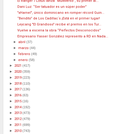
El Ranger 7 Lotus lanza “Multiverso”, su primer ál...
Dani Luz: “Ser tatuador es un súper poder”
"xHarnel", único dominicano en romper récord Guin...
“Bendito” de Los Cadillac´s ¡Está en el primer lugar!
Leycang "El Grandioso" recibe el premio en los Tur...
Vuelve a escena la obra “Perfectos Desconocidos”
Empresario Yasser González represento a RD en Nada...
►
abril
(37)
►
marzo
(44)
►
febrero
(49)
►
enero
(58)
►
2021
(417)
►
2020
(359)
►
2019
(223)
►
2018
(110)
►
2017
(136)
►
2016
(63)
►
2015
(16)
►
2014
(192)
►
2013
(473)
►
2012
(479)
►
2011
(699)
►
2010
(743)