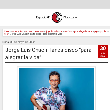
Home
»
Alternativo
»
el mundo esta loco
»
jorge luis chacin
»
musica
»
para alegar la vida
»
pop
»
popular
»
rock
»
Jorge Luis Chacín lanza disco “para alegrar la vida”
lunes, 30 de mayo de 2022
30
Jorge Luis Chacín lanza disco “para
May
alegrar la vida”
2022