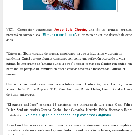
VEN.- Compositor venezolano
Jorge Luis Chacín,
uno de las grandes estrellas,
presentó su nuevo disco
“El mundo está loco”
,
el primero de estudio después de ocho
años.
“Este es un álbum cargado de muchas emociones, ya que se hizo antes y durante la
pandemia. Quizá por eso algunas canciones son como una reflexión acerca de la vida
misma, lo importante de ‘amarnos unos a otros’ y poder contar con alguien (un amigo, un
hermano, tu pareja o un familiar) en circunstancias adversas e inesperadas”, afirmó el
músico.
Chacín ha compuesto canciones para artistas como Christina Aguilera, Camilo, Carlos
Vives, Thalía, Prince Royce, CNCO, Marc Anthony, Rubén Blades, David Bisbal y Gente
de Zona, entre otros.
“El mundo está loco” contiene 13 canciones con invitados de lujo como Gusi, Felipe
Peláez, SanLuis, Andrés Cepeda, Nacho, Jona Camacho, Kerreke, Pablo, Bacanos y Reggi
El Auténtico.
Ya está disponible en todas las plataformas digitales
.
Jorge Luis Chacín está considerado uno de los músicos latinoamericanos más completos.
En cada una de sus creaciones hay una fusión de estilos y ritmos latinos, venezolanos y