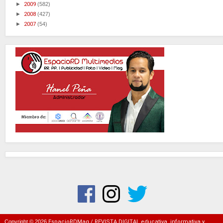
►
2009
(582)
►
2008
(427)
►
2007
(54)
Copyright ©
2026
EspacioRDMag / REVISTA DIGITAL educativa, informativa y