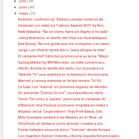
►
julio
(29)
►
junio
(36)
▼
mayo
(72)
Realizan conferencia “Éxtasis y poetas místicos de...
Celebran con éxito los "Latinos Awards NYC" by Bon...
Natti Natasha: "No sé cómo haría sin Raphy a mi lado"
Johny Brandom, el dueño del Flow con Romantiqueo.
Bad Bunny, "No me gusta que me comparen con otros ...
Jorge Luis Chacín lanza disco “para alegrar la vida”
El cantante Rolf Sánchez promociona su tema “Mejor...
Spring Market by 809 Mercado, un éxito comercial y...
Héctor Acosta se anota otro tanto con la producció...
“Bebeto TV” una realidad en la televisión dominicana
Mannel y Lennox estrenan el hit del verano 'To' En...
La Gabi con “Karma” en primeros lugares de Monitor...
Se presenta “Disney On Ice”, un espectáculo vibra...
Tema "De lunes a Jueves” posiciona al cantautor Al...
Influencer Ana Pereyra promueve empatía en redes s...
Wazilao lanza “Legendarios” Feat Porfi Baloa, Sibi...
Milly Quezada cantará a las Madres en el ‘Blue Ja...
Chrisfrezh se destaca como director creativo y pro...
Poeta Callejero anuncia disco “Gracias” desde Europa
Los maestros Ramon Orlando y Bonny Cepeda fenomenales