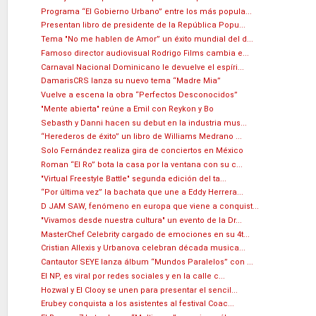
Programa “El Gobierno Urbano” entre los más popula...
Presentan libro de presidente de la República Popu...
Tema "No me hablen de Amor” un éxito mundial del d...
Famoso director audiovisual Rodrigo Films cambia e...
Carnaval Nacional Dominicano le devuelve el espíri...
DamarisCRS lanza su nuevo tema “Madre Mia”
Vuelve a escena la obra “Perfectos Desconocidos”
"Mente abierta" reúne a Emil con Reykon y Bo
Sebasth y Danni hacen su debut en la industria mus...
“Herederos de éxito” un libro de Williams Medrano ...
Solo Fernández realiza gira de conciertos en México
Roman “El Ro” bota la casa por la ventana con su c...
"Virtual Freestyle Battle" segunda edición del ta...
“Por última vez” la bachata que une a Eddy Herrera...
D JAM SAW, fenómeno en europa que viene a conquist...
"Vivamos desde nuestra cultura" un evento de la Dr...
MasterChef Celebrity cargado de emociones en su 4t...
Cristian Allexis y Urbanova celebran década musica...
Cantautor SEYE lanza álbum “Mundos Paralelos” con ...
El NP, es viral por redes sociales y en la calle c...
Hozwal y El Clooy se unen para presentar el sencil...
Erubey conquista a los asistentes al festival Coac...