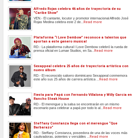
Alfredo Rojas celebra 46 años de trayectoria de su
"Caribe Show"
VEN.- El cantante, locutor y promotor internacional Alfredo José
Rojas Medina celebra este 2 de...
Read more
Plataforma “I Love Dembow” reconoce a talentos que
aportan a este genero musical
RD.- La plataforma cultural I Love Dembow celebró la rueda de
prensa oficial en Lumae Studios, en Sa...
Read more
Sexappeal celebra 25 años de trayectoria artística con
nuevo álbum
RD.- El reconocido salsero dominicano Sexappeal conmemora
este año sus 25 años de carrera artística ...
Read more
Fiesta para Papá con Fernando Villalona y Willy Garcia en
Rancho Steak House
RD.- El merengue y la salsa se encontrarán en un mismo
escenario para celebrar a papá por todo lo al...
Read more
Steffany Constanza llega con el merengue “Que
Barbarazo”
RD.- Steffany Constanza, poseedora de una de las voces más
cautivadoras, potentes y versátiles ...
Read more