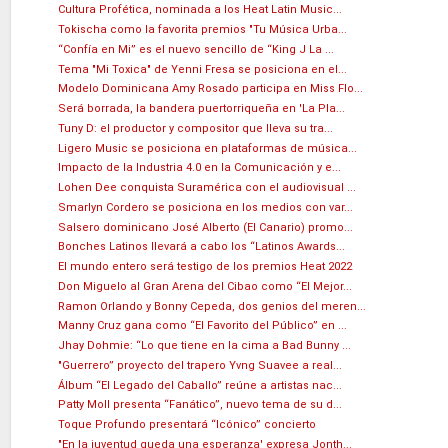
Cultura Profética, nominada a los Heat Latin Music...
Tokischa como la favorita premios "Tu Música Urba...
“Confía en Mi” es el nuevo sencillo de “King J La ...
Tema "Mi Toxica" de Yenni Fresa se posiciona en el...
Modelo Dominicana Amy Rosado participa en Miss Flo...
Será borrada, la bandera puertorriqueña en 'La Pla...
Tuny D: el productor y compositor que lleva su tra...
Ligero Music se posiciona en plataformas de música...
Impacto de la Industria 4.0 en la Comunicación y e...
Lohen Dee conquista Suramérica con el audiovisual ...
Smarlyn Cordero se posiciona en los medios con var...
Salsero dominicano José Alberto (El Canario) promo...
Bonches Latinos llevará a cabo los “Latinos Awards...
El mundo entero será testigo de los premios Heat 2022
Don Miguelo al Gran Arena del Cibao como “El Mejor...
Ramon Orlando y Bonny Cepeda, dos genios del meren...
Manny Cruz gana como “El Favorito del Público” en ...
Jhay Dohmie: “Lo que tiene en la cima a Bad Bunny ...
"Guerrero” proyecto del trapero Yvng Suavee a real...
Álbum “El Legado del Caballo” reúne a artistas nac...
Patty Moll presenta “Fanático”, nuevo tema de su d...
Toque Profundo presentará “Icónico” concierto
"En la juventud queda una esperanza' expresa Jonth...