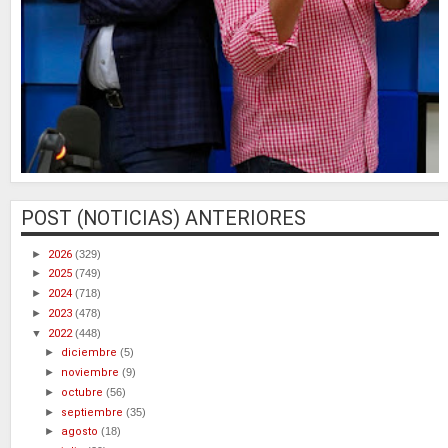
POST (NOTICIAS) ANTERIORES
►
2026
(329)
►
2025
(749)
►
2024
(718)
►
2023
(478)
▼
2022
(448)
►
diciembre
(5)
►
noviembre
(9)
►
octubre
(56)
►
septiembre
(35)
►
agosto
(18)