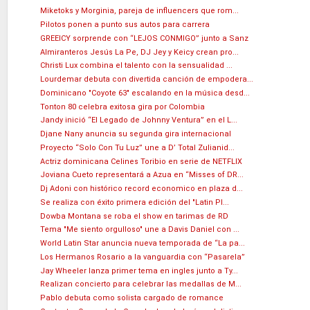
Miketoks y Morginia, pareja de influencers que rom...
Pilotos ponen a punto sus autos para carrera
GREEICY sorprende con “LEJOS CONMIGO” junto a Sanz
Almiranteros Jesús La Pe, DJ Jey y Keicy crean pro...
Christi Lux combina el talento con la sensualidad ...
Lourdemar debuta con divertida canción de empodera...
Dominicano "Coyote 63" escalando en la música desd...
Tonton 80 celebra exitosa gira por Colombia
Jandy inició “El Legado de Johnny Ventura” en el L...
Djane Nany anuncia su segunda gira internacional
Proyecto “Solo Con Tu Luz” une a D’ Total Zulianid...
Actriz dominicana Celines Toribio en serie de NETFLIX
Joviana Cueto representará a Azua en “Misses of DR...
Dj Adoni con histórico record economico en plaza d...
Se realiza con éxito primera edición del "Latin Pl...
Dowba Montana se roba el show en tarimas de RD
Tema "Me siento orgulloso" une a Davis Daniel con ...
World Latin Star anuncia nueva temporada de “La pa...
Los Hermanos Rosario a la vanguardia con “Pasarela”
Jay Wheeler lanza primer tema en ingles junto a Ty...
Realizan concierto para celebrar las medallas de M...
Pablo debuta como solista cargado de romance