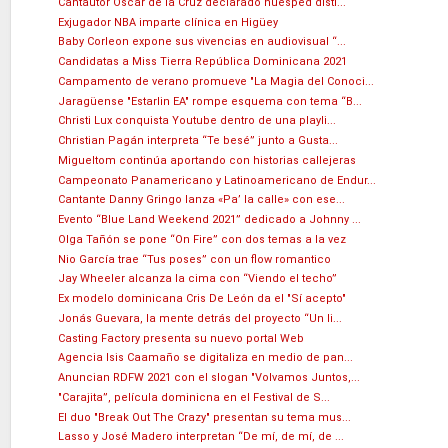
Cantautor Oscar de la Cruz declarado huésped disti...
Exjugador NBA imparte clínica en Higüey
Baby Corleon expone sus vivencias en audiovisual “...
Candidatas a Miss Tierra República Dominicana 2021
Campamento de verano promueve "La Magia del Conoci...
Jaragüense "Estarlin EA" rompe esquema con tema “B...
Christi Lux conquista Youtube dentro de una playli...
Christian Pagán interpreta “Te besé” junto a Gusta...
Migueltom continúa aportando con historias callejeras
Campeonato Panamericano y Latinoamericano de Endur...
Cantante Danny Gringo lanza «Pa’ la calle» con ese...
Evento “Blue Land Weekend 2021” dedicado a Johnny ...
Olga Tañón se pone “On Fire” con dos temas a la vez
Nio García trae “Tus poses” con un flow romantico
Jay Wheeler alcanza la cima con “Viendo el techo”
Ex modelo dominicana Cris De León da el "Sí acepto"
Jonás Guevara, la mente detrás del proyecto “Un li...
Casting Factory presenta su nuevo portal Web
Agencia Isis Caamaño se digitaliza en medio de pan...
Anuncian RDFW 2021 con el slogan "Volvamos Juntos,...
"Carajita”, película dominicna en el Festival de S...
El duo "Break Out The Crazy" presentan su tema mus...
Lasso y José Madero interpretan “De mí, de mí, de ...