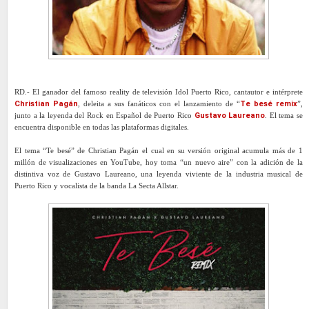
RD.- El ganador del famoso reality de televisión Idol Puerto Rico, cantautor e intérprete
Christian Pagán
, deleita a sus fanáticos con el lanzamiento de “
Te besé remix
”,
junto a la leyenda del Rock en Español de Puerto Rico
Gustavo Laureano
. El tema se
encuentra disponible en todas las plataformas digitales.
El tema “Te besé” de Christian Pagán el cual en su versión original acumula más de 1
millón de visualizaciones en YouTube, hoy toma “un nuevo aire” con la adición de la
distintiva voz de Gustavo Laureano, una leyenda viviente de la industria musical de
Puerto Rico y vocalista de la banda La Secta Allstar.