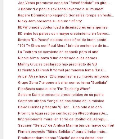
Joe Veras promueve canción “Extrañándote” en gira ...
J Balvin: "Le pedí a Tokischa llevarme a su mundo"
Rapero Dominicano Faqundo González rompe en festiv...
Nicky Jam presenta su álbum "Infinity"
RDFW brinda oportunidad a diseñadores emergentes
RD entre los países con mayor crecimiento en Netwo...
Revista "De Paseo" celebra diez años de buen conte...
“101 Tv Show con Raúl Mora” brinda contenido de in...
La Teatrera se convierte en espacio para el arte
Nicole Nima lanza "Ella" dedicado a las damas
Manny Cruz es declarado hijo predilecto de SD
El Cienty & El Fresh ft Yomel promueven tema “En C...
Anuel AA se hace "23 preguntas" a su interés amoroso
Grupo Zona 7 te pone a bailar con su tema "Suéltala"
PipoBeats saca al aire "I'm Thinking When"
Salsero Kamilo presenta credenciales en su patria
Cantante urbano Yongel se posiciona en la música
David Dueñas presenta 'Q' Tal'... Una oda a la con...
Provincia Azua recibe certificación #ReconfiguraDe...
Impresionante mural en Torre de Control del Aeropu...
Sección “Select” de Amhsa Marina brinda mayor confort
Firman proyecto “Ritmo Solidario” para brindar más...
Productor dominicano "Ghetto" celebra éxitos inter...