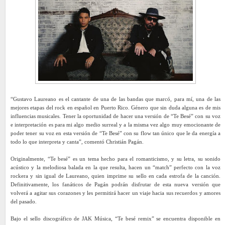
“Gustavo Laureano es el cantante de una de las bandas que marcó, para mí, una de las
mejores etapas del rock en español en Puerto Rico. Género que sin duda alguna es de mis
influencias musicales. Tener la oportunidad de hacer una versión de “Te Besé” con su voz
e interpretación es para mi algo medio surreal y a la misma vez algo muy emocionante de
poder tener su voz en esta versión de “Te Besé” con su flow tan único que le da energía a
todo lo que interpreta y canta”, comentó Christián Pagán.
Originalmente, “Te besé” es un tema hecho para el romanticismo, y su letra, su sonido
acústico y la melodiosa balada en la que resulta, hacen un “match” perfecto con la voz
rockera y sin igual de Laureano, quien imprime su sello en cada estrofa de la canción.
Definitivamente, los fanáticos de Pagán podrán disfrutar de esta nueva versión que
volverá a agitar sus corazones y les permitirá hacer un viaje hacia sus recuerdos y amores
del pasado.
Bajo el sello discográfico de JAK Música, “Te besé remix” se encuentra disponible en