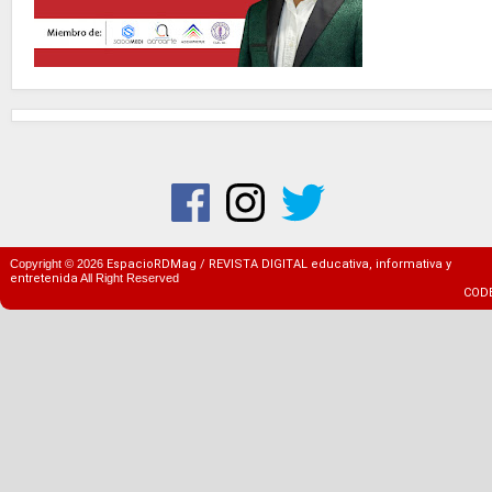
Copyright ©
2026
EspacioRDMag / REVISTA DIGITAL educativa, informativa y
entretenida
All Right Reserved
COD