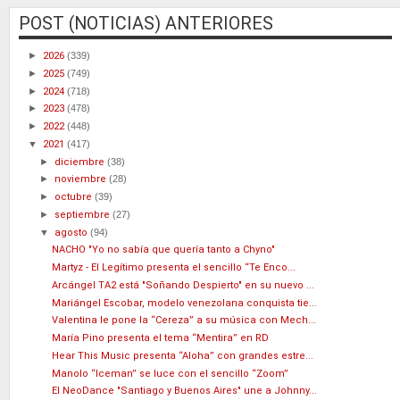
POST (NOTICIAS) ANTERIORES
►
2026
(339)
►
2025
(749)
►
2024
(718)
►
2023
(478)
►
2022
(448)
▼
2021
(417)
►
diciembre
(38)
►
noviembre
(28)
►
octubre
(39)
►
septiembre
(27)
▼
agosto
(94)
NACHO "Yo no sabía que quería tanto a Chyno"
Martyz - El Legítimo presenta el sencillo “Te Enco...
Arcángel TA2 está "Soñando Despierto" en su nuevo ...
Mariángel Escobar, modelo venezolana conquista tie...
Valentina le pone la “Cereza” a su música con Mech...
María Pino presenta el tema “Mentira” en RD
Hear This Music presenta “Aloha” con grandes estre...
Manolo “Iceman” se luce con el sencillo “Zoom”
El NeoDance "Santiago y Buenos Aires" une a Johnny...