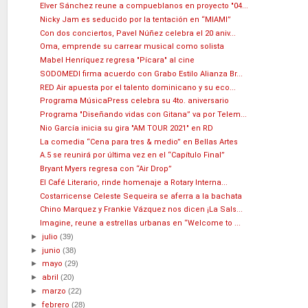
Elver Sánchez reune a compueblanos en proyecto "04...
Nicky Jam es seducido por la tentación en “MIAMI”
Con dos conciertos, Pavel Núñez celebra el 20 aniv...
Oma, emprende su carrear musical como solista
Mabel Henríquez regresa "Pícara" al cine
SODOMEDI firma acuerdo con Grabo Estilo Alianza Br...
RED Air apuesta por el talento dominicano y su eco...
Programa MúsicaPress celebra su 4to. aniversario
Programa "Diseñando vidas con Gitana” va por Telem...
Nio García inicia su gira "AM TOUR 2021" en RD
La comedia “Cena para tres & medio” en Bellas Artes
A.5 se reunirá por última vez en el “Capítulo Final”
Bryant Myers regresa con “Air Drop”
El Café Literario, rinde homenaje a Rotary Interna...
Costarricense Celeste Sequeira se aferra a la bachata
Chino Marquez y Frankie Vázquez nos dicen ¡La Sals...
Imagine, reune a estrellas urbanas en “Welcome to ...
►
julio
(39)
►
junio
(38)
►
mayo
(29)
►
abril
(20)
►
marzo
(22)
►
febrero
(28)