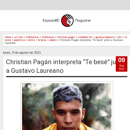
Home
»
all star
»
Alternativa
»
Alternativo
»
christian pagan
»
colaboracion
»
gustavo laureano
»
idol
»
la
sexta
»
puerto rico
»
remis
»
te bese
»
urbano
»
Christian Pagán interpreta “Te besé” junto a Gustavo
Laureano
lunes, 9 de agosto de 2021
09
Christian Pagán interpreta “Te besé” junto
Aug
a Gustavo Laureano
2021