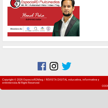
Copyright ©
2026
EspacioRDMag / REVISTA DIGITAL educativa, informativa y
entretenida
All Right Reserved
COD