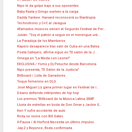
Nipo le da golpe bajo a sus oponentes
Baby Rasta y Gringo vuelven a la carga
Daddy Yankee: Harvard reconocerá su filantropía
Technotronic y C+C al Jaragua
Afamados músicos vienen al Segundo Festival de Per...
Julián: “Soy el patrón a seguir en el merengue urb...
La Paradoja de los Mamberos
Rapero desaparece tras salir de Cuba en una Balsa
Poeta Callejero, afirma sigue en "El salón de la J...
Omega en "La Moda con Leonel"
EXCLUSIVA / Yomo y Dj Peluche desde Barcelona
Nipo presenta, "El Salón de la Justicia"
Billboard / Lista de Ganadores
Toque femenino en DLG
José Miguel Liz gana primer lugar en Festival de l...
D.kano defiende intérpretes de hip hop
Los premios "Billboard de la Música Latina 2008"
Lluvia de estrellas en boda de Don Omar y Jackie G...
Ken Y sufre accidente de auto
Ricky se reúne con Bill Gates
II-Pausa / Al Horford Necesita un último impulso
Jay-Z y Beyonce, Boda confirmada