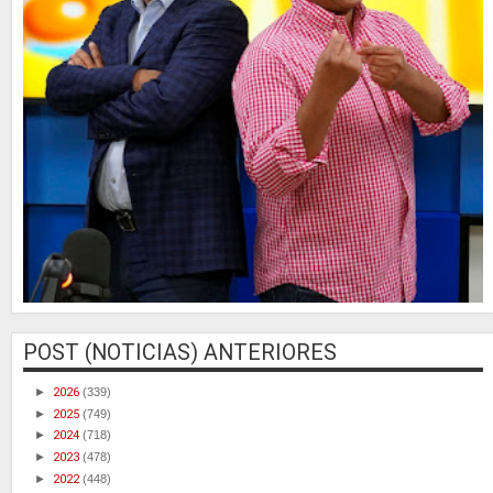
POST (NOTICIAS) ANTERIORES
►
2026
(339)
►
2025
(749)
►
2024
(718)
►
2023
(478)
►
2022
(448)