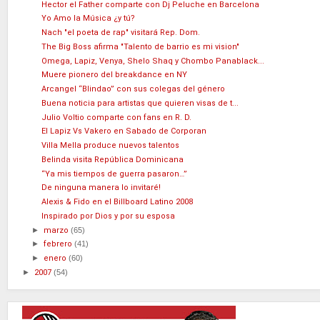
Hector el Father comparte con Dj Peluche en Barcelona
Yo Amo la Música ¿y tú?
Nach "el poeta de rap" visitará Rep. Dom.
The Big Boss afirma "Talento de barrio es mi vision"
Omega, Lapiz, Venya, Shelo Shaq y Chombo Panablack...
Muere pionero del breakdance en NY
Arcangel “Blindao” con sus colegas del género
Buena noticia para artistas que quieren visas de t...
Julio Voltio comparte con fans en R. D.
El Lapiz Vs Vakero en Sabado de Corporan
Villa Mella produce nuevos talentos
Belinda visita República Dominicana
“Ya mis tiempos de guerra pasaron…”
De ninguna manera lo invitaré!
Alexis & Fido en el Billboard Latino 2008
Inspirado por Dios y por su esposa
►
marzo
(65)
►
febrero
(41)
►
enero
(60)
►
2007
(54)