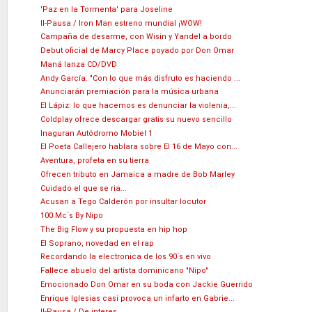
'Paz en la Tormenta' para Joseline
II-Pausa / Iron Man estreno mundial ¡WOW!
Campaña de desarme, con Wisin y Yandel a bordo
Debut oficial de Marcy Place poyado por Don Omar
Maná lanza CD/DVD
Andy García: "Con lo que más disfruto es haciendo ...
Anunciarán premiación para la música urbana
El Lápiz: lo que hacemos es denunciar la violenia,...
Coldplay ofrece descargar gratis su nuevo sencillo
Inaguran Autódromo Mobiel 1
El Poeta Callejero hablara sobre El 16 de Mayo con...
Aventura, profeta en su tierra
Ofrecen tributo en Jamaica a madre de Bob Marley
Cuidado el que se ria...
Acusan a Tego Calderón por insultar locutor
100 Mc´s By Nipo
The Big Flow y su propuesta en hip hop
El Soprano, novedad en el rap
Recordando la electronica de los 90´s en vivo
Fallece abuelo del artísta dominicano "Nipo"
Emocionado Don Omar en su boda con Jackie Guerrido
Enrique Iglesias casi provoca un infarto en Gabrie...
II-Pausa / De interes