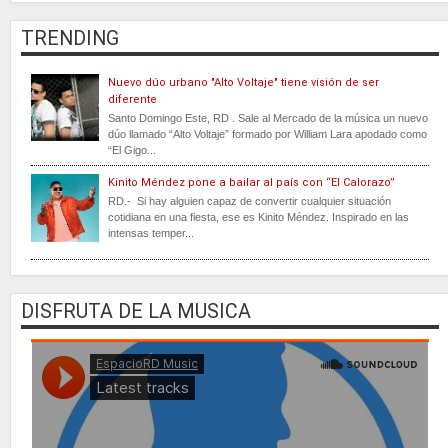
TRENDING
Nuevo dúo urbano "Alto Voltaje" tiene visión de ser
diferente
Santo Domingo Este, RD . Sale al Mercado de la música un nuevo
dúo llamado “Alto Voltaje” formado por William Lara apodado como
“El Gigo...
Kinito Méndez pone a bailar al país con “El Calorazo”
RD.- Si hay alguien capaz de convertir cualquier situación
cotidiana en una fiesta, ese es Kinito Méndez. Inspirado en las
intensas temper...
DISFRUTA DE LA MUSICA