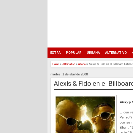
EXTRA
POPULAR
URBANA
ALTERNATIVO
Home
»
Alternativo
»
urbano
»
Alexis & Fido en el Billboard Latino
martes, 1 de abril de 2008
Alexis & Fido en el Billboa
Alexy y 
El dúo r
Perreo”) 
con su r
álbum, “S
radial “S