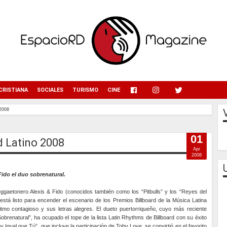
menu
CRISTIANA
SOCIALES
TURISMO
CINE
 2008
01
rd Latino 2008
Apr
2008
Fido el duo sobrenatural.
eggaetonero Alexis & Fido (conocidos también como los “Pitbulls” y los “Reyes del
está listo para encender el escenario de los Premios Billboard de la Música Latina
itmo contagioso y sus letras alegres. El dueto puertorriqueño, cuyo más reciente
obrenatural”, ha ocupado el tope de la lista Latin Rhythms de Billboard con su éxito
oy Igual que Tú”, que incluye la participación de Toby Love, se convirtió en el favorito