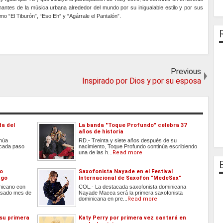
mantes de la música urbana alrededor del mundo por su inigualable estilo y por sus
mo “El Tiburón”, “Eso Eh” y “Agárrale el Pantalón”.
Previous
Inspirado por Dios y por su esposa
da del
La banda "Toque Profundo" celebra 37
años de historia
inúa
RD.- Treinta y siete años después de su
 cada paso
nacimiento, Toque Profundo continúa escribiendo
una de las h...
Read more
do
Saxofonista Nayade en el Festival
ago
Internacional de Saxofón "MedeSax"
inicano con
COL.- La destacada saxofonista dominicana
 pasado mes de
Nayade Macea será la primera saxofonista
dominicana en pre...
Read more
 su primera
Katy Perry por primera vez cantará en