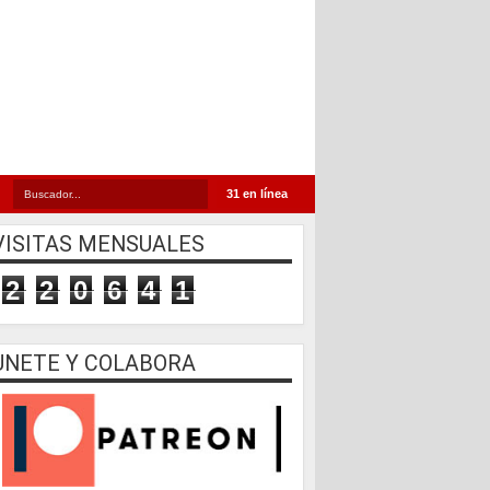
31 en línea
VISITAS MENSUALES
2
2
0
6
4
1
UNETE Y COLABORA