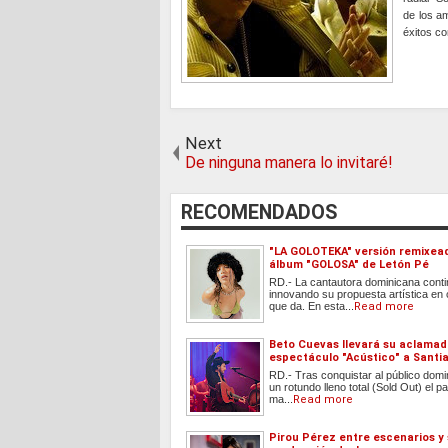
de los a
éxitos co
Next
De ninguna manera lo invitaré!
RECOMENDADOS
"LA GOLOTEKA" versión remixea
álbum "GOLOSA" de Letón Pé
RD.- La cantautora dominicana cont
innovando su propuesta artística en
que da. En esta...
Read more
Beto Cuevas llevará su aclama
espectáculo "Acústico" a Santi
RD.- Tras conquistar al público dom
un rotundo lleno total (Sold Out) el
ma...
Read more
Pirou Pérez entre escenarios y