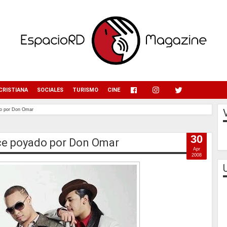
menu
CRISTIANA
SOCIALES
TURISMO
CINE
do por Don Omar
30
ace poyado por Don Omar
Apr
2008