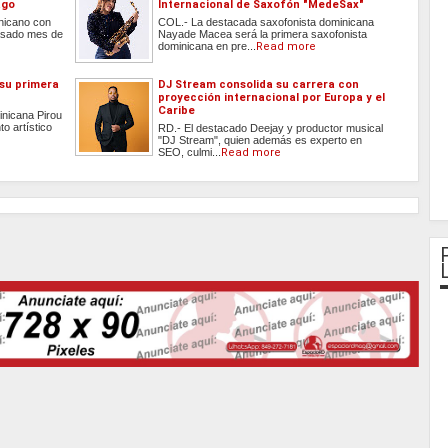
ago
Internacional de Saxofón "MedeSax"
inicano con
COL.- La destacada saxofonista dominicana
 pasado mes de
Nayade Macea será la primera saxofonista
dominicana en pre...
Read more
 su primera
DJ Stream consolida su carrera con
proyección internacional por Europa y el
Caribe
inicana Pirou
o artístico
RD.- El destacado Deejay y productor musical
"DJ Stream", quien además es experto en
SEO, culmi...
Read more