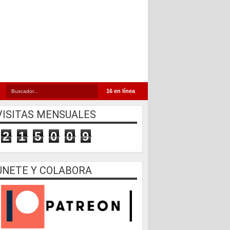
16 en línea
VISITAS MENSUALES
2
1
5
0
0
9
UNETE Y COLABORA