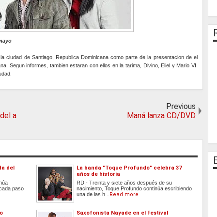
 mayo
a ciudad de Santiago, Republica Dominicana como parte de la presentacion de el
na. Segun informes, tambien estaran con ellos en la tarima, Divino, Eliel y Mario VI.
udad.
Previous
del a
Maná lanza CD/DVD
da del
La banda "Toque Profundo" celebra 37
años de historia
inúa
RD.- Treinta y siete años después de su
 cada paso
nacimiento, Toque Profundo continúa escribiendo
una de las h...
Read more
do
Saxofonista Nayade en el Festival