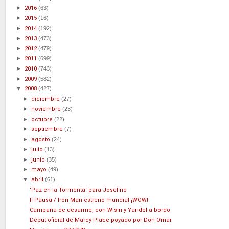
►
2016
(63)
►
2015
(16)
►
2014
(192)
►
2013
(473)
►
2012
(479)
►
2011
(699)
►
2010
(743)
►
2009
(582)
▼
2008
(427)
►
diciembre
(27)
►
noviembre
(23)
►
octubre
(22)
►
septiembre
(7)
►
agosto
(24)
►
julio
(13)
►
junio
(35)
►
mayo
(49)
▼
abril
(61)
'Paz en la Tormenta' para Joseline
II-Pausa / Iron Man estreno mundial ¡WOW!
Campaña de desarme, con Wisin y Yandel a bordo
Debut oficial de Marcy Place poyado por Don Omar