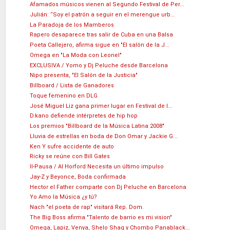
Afamados músicos vienen al Segundo Festival de Per...
Julián: “Soy el patrón a seguir en el merengue urb...
La Paradoja de los Mamberos
Rapero desaparece tras salir de Cuba en una Balsa
Poeta Callejero, afirma sigue en "El salón de la J...
Omega en "La Moda con Leonel"
EXCLUSIVA / Yomo y Dj Peluche desde Barcelona
Nipo presenta, "El Salón de la Justicia"
Billboard / Lista de Ganadores
Toque femenino en DLG
José Miguel Liz gana primer lugar en Festival de l...
D.kano defiende intérpretes de hip hop
Los premios "Billboard de la Música Latina 2008"
Lluvia de estrellas en boda de Don Omar y Jackie G...
Ken Y sufre accidente de auto
Ricky se reúne con Bill Gates
II-Pausa / Al Horford Necesita un último impulso
Jay-Z y Beyonce, Boda confirmada
Hector el Father comparte con Dj Peluche en Barcelona
Yo Amo la Música ¿y tú?
Nach "el poeta de rap" visitará Rep. Dom.
The Big Boss afirma "Talento de barrio es mi vision"
Omega, Lapiz, Venya, Shelo Shaq y Chombo Panablack...