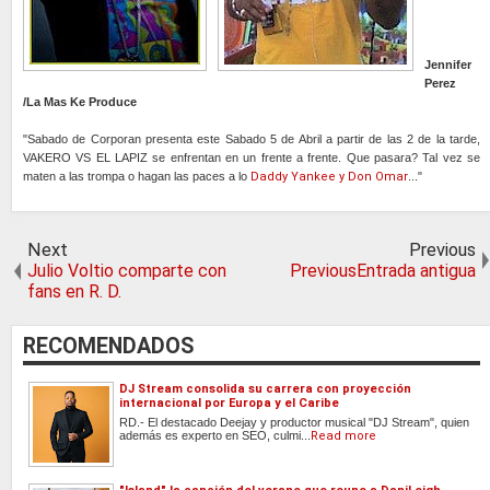
Jennifer
Perez
/La Mas Ke Produce
"Sabado de Corporan presenta este Sabado 5 de Abril a partir de las 2 de la tarde,
VAKERO VS EL LAPIZ se enfrentan en un frente a frente. Que pasara? Tal vez se
maten a las trompa o hagan las paces a lo
Daddy Yankee y Don Omar
..."
Next
Previous
Julio Voltio comparte con
PreviousEntrada antigua
fans en R. D.
RECOMENDADOS
DJ Stream consolida su carrera con proyección
internacional por Europa y el Caribe
RD.- El destacado Deejay y productor musical "DJ Stream", quien
además es experto en SEO, culmi...
Read more