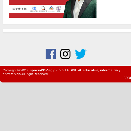
Copyright ©
2026
EspacioRDMag / REVISTA DIGITAL educativa, informativa y
entretenida
All Right Reserved
COD