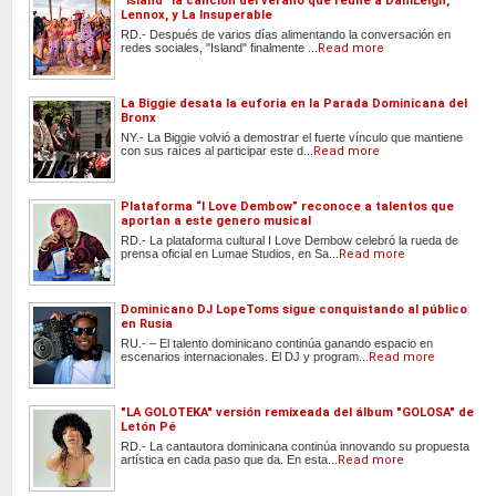
"Island" la canción del verano que reune a DaniLeigh,
Lennox, y La Insuperable
RD.- Después de varios días alimentando la conversación en
redes sociales, "Island" finalmente ...
Read more
La Biggie desata la euforia en la Parada Dominicana del
Bronx
NY.- La Biggie volvió a demostrar el fuerte vínculo que mantiene
con sus raíces al participar este d...
Read more
Plataforma “I Love Dembow” reconoce a talentos que
aportan a este genero musical
RD.- La plataforma cultural I Love Dembow celebró la rueda de
prensa oficial en Lumae Studios, en Sa...
Read more
Dominicano DJ LopeToms sigue conquistando al público
en Rusia
RU.- – El talento dominicano continúa ganando espacio en
escenarios internacionales. El DJ y program...
Read more
"LA GOLOTEKA" versión remixeada del álbum "GOLOSA" de
Letón Pé
RD.- La cantautora dominicana continúa innovando su propuesta
artística en cada paso que da. En esta...
Read more