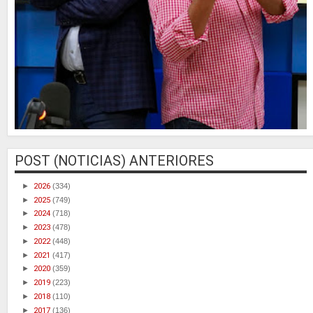
POST (NOTICIAS) ANTERIORES
►
2026
(334)
►
2025
(749)
►
2024
(718)
►
2023
(478)
►
2022
(448)
►
2021
(417)
►
2020
(359)
►
2019
(223)
►
2018
(110)
►
2017
(136)