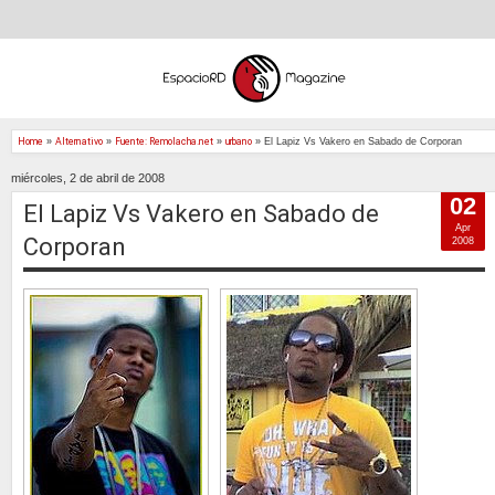
Home
»
Alternativo
»
Fuente: Remolacha.net
»
urbano
»
El Lapiz Vs Vakero en Sabado de Corporan
miércoles, 2 de abril de 2008
02
El Lapiz Vs Vakero en Sabado de
Apr
Corporan
2008