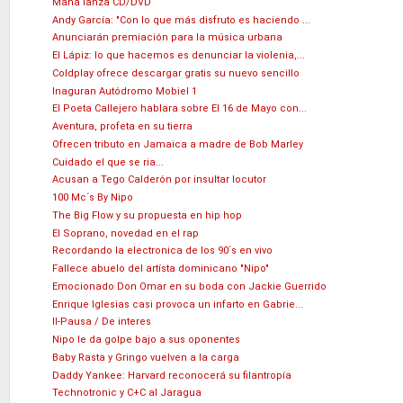
Maná lanza CD/DVD
Andy García: "Con lo que más disfruto es haciendo ...
Anunciarán premiación para la música urbana
El Lápiz: lo que hacemos es denunciar la violenia,...
Coldplay ofrece descargar gratis su nuevo sencillo
Inaguran Autódromo Mobiel 1
El Poeta Callejero hablara sobre El 16 de Mayo con...
Aventura, profeta en su tierra
Ofrecen tributo en Jamaica a madre de Bob Marley
Cuidado el que se ria...
Acusan a Tego Calderón por insultar locutor
100 Mc´s By Nipo
The Big Flow y su propuesta en hip hop
El Soprano, novedad en el rap
Recordando la electronica de los 90´s en vivo
Fallece abuelo del artísta dominicano "Nipo"
Emocionado Don Omar en su boda con Jackie Guerrido
Enrique Iglesias casi provoca un infarto en Gabrie...
II-Pausa / De interes
Nipo le da golpe bajo a sus oponentes
Baby Rasta y Gringo vuelven a la carga
Daddy Yankee: Harvard reconocerá su filantropía
Technotronic y C+C al Jaragua