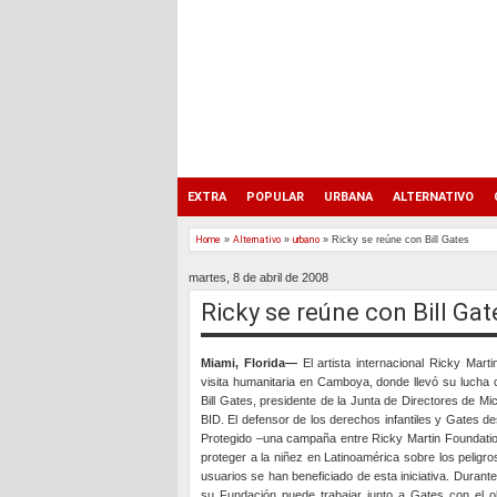
EXTRA
POPULAR
URBANA
ALTERNATIVO
Home
»
Alternativo
»
urbano
»
Ricky se reúne con Bill Gates
martes, 8 de abril de 2008
Ricky se reúne con Bill Gat
Miami, Florida—
El artista internacional Ricky Mar
visita humanitaria en Camboya, donde llevó su lucha co
Bill Gates, presidente de la Junta de Directores de Mi
BID. El defensor de los derechos infantiles y Gates d
Protegido –una campaña entre Ricky Martin Foundati
proteger a la niñez en Latinoamérica sobre los peligro
usuarios se han beneficiado de esta iniciativa. Durant
su Fundación puede trabajar junto a Gates con el o