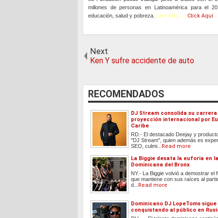
millones de personas en Latinoamérica para el 20
educación, salud y pobreza.
Leer Más... /
Click Aquí
Next
Ken Y sufre accidente de auto
RECOMENDADOS
DJ Stream consolida su carrera
proyección internacional por Eu
Caribe
RD.- El destacado Deejay y producto
"DJ Stream", quien además es exper
SEO, culmi...
Read more
La Biggie desata la euforia en 
Dominicana del Bronx
NY.- La Biggie volvió a demostrar el 
que mantiene con sus raíces al parti
d...
Read more
Dominicano DJ LopeToms sigue
conquistando al público en Rusi