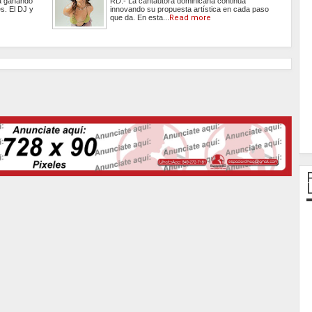
úa ganando
RD.- La cantautora dominicana continúa
s. El DJ y
innovando su propuesta artística en cada paso
que da. En esta...
Read more