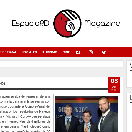
menu
CRISTIANA
SOCIALES
TURISMO
CINE
08
es
Apr
2008
tin quien acaba de regresar de una
ntra la trata infantil se reunió con
crosoft durante la Cumbre Anual del
estacaron los resultados de Navega
on y Microsoft Corp— que persigue
s en Internet. Más de 6 millones de
e el encuentro, Martin discutió como
bjetivo de beneficiar a más de 80