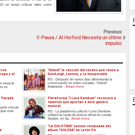
10 en áreas críticas tales como
Previous
II-Pausa / Al Horford Necesita un último
impulso
 con
"Island" la canción del verano que reune a
ropa y el
DaniLeigh, Lennox, y La Insuperable
RD.- Después de varios días alimentando la
conversación en redes sociales, "Island"
r musical
finalmente ...
Read more
to en
la Parada
Plataforma “I Love Dembow” reconoce a
talentos que aportan a este genero
musical
fuerte vínculo
cipar este
RD.- La plataforma cultural I Love Dembow
celebró la rueda de prensa oficial en Lumae
Studios, en Sa...
Read more
"LA GOLOTEKA" versión remixeada del
a
álbum "GOLOSA" de Letón Pé