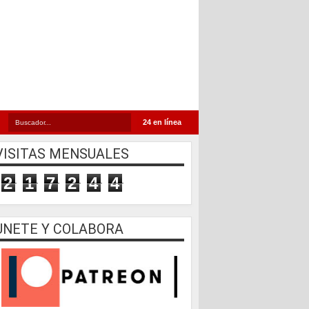
24 en línea
VISITAS MENSUALES
2
1
7
2
4
4
UNETE Y COLABORA