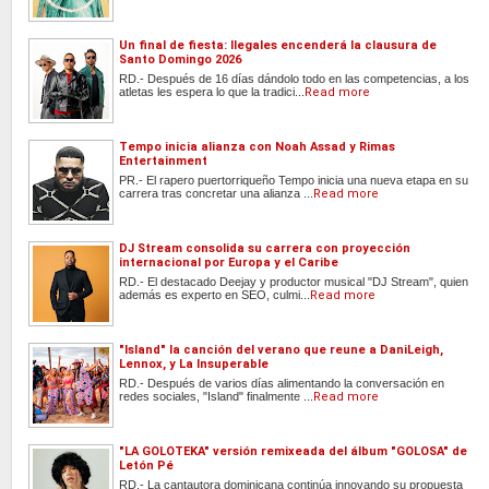
Un final de fiesta: Ilegales encenderá la clausura de
Santo Domingo 2026
RD.- Después de 16 días dándolo todo en las competencias, a los
atletas les espera lo que la tradici...
Read more
Tempo inicia alianza con Noah Assad y Rimas
Entertainment
PR.- El rapero puertorriqueño Tempo inicia una nueva etapa en su
carrera tras concretar una alianza ...
Read more
DJ Stream consolida su carrera con proyección
internacional por Europa y el Caribe
RD.- El destacado Deejay y productor musical "DJ Stream", quien
además es experto en SEO, culmi...
Read more
"Island" la canción del verano que reune a DaniLeigh,
Lennox, y La Insuperable
RD.- Después de varios días alimentando la conversación en
redes sociales, "Island" finalmente ...
Read more
"LA GOLOTEKA" versión remixeada del álbum "GOLOSA" de
Letón Pé
RD.- La cantautora dominicana continúa innovando su propuesta