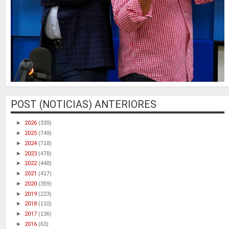
POST (NOTICIAS) ANTERIORES
►
2026
(339)
►
2025
(749)
►
2024
(718)
►
2023
(478)
►
2022
(448)
►
2021
(417)
►
2020
(359)
►
2019
(223)
►
2018
(110)
►
2017
(136)
►
2016
(63)