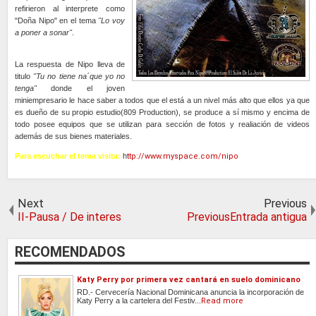
refirieron al interprete como
"Doña Nipo" en el tema
"Lo voy
a poner a sonar"
.
La respuesta de Nipo lleva de
titulo
"Tu no tiene na´que yo no
tenga"
donde el joven
miniempresario le hace saber a todos que el está a un nivel más alto que ellos ya que
es dueño de su propio estudio(809 Production), se produce a sí mismo y encima de
todo posee equipos que se utilizan para sección de fotos y realiación de videos
además de sus bienes materiales.
Para escuchar el tema visita:
h
ttp://www.myspace.com/nipo
Next
Previous
II-Pausa / De interes
PreviousEntrada antigua
RECOMENDADOS
Katy Perry por primera vez cantará en suelo dominicano
RD.- Cervecería Nacional Dominicana anuncia la incorporación de
Katy Perry a la cartelera del Festiv...
Read more