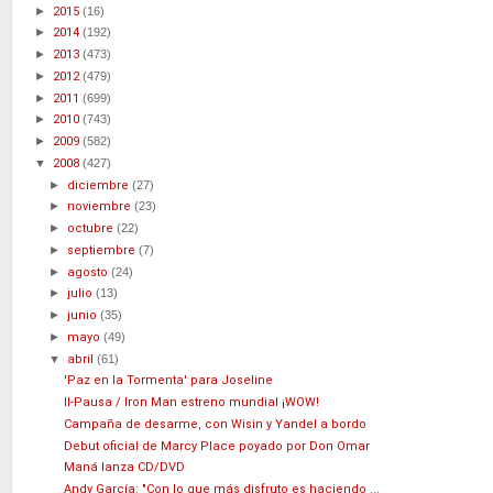
►
2015
(16)
►
2014
(192)
►
2013
(473)
►
2012
(479)
►
2011
(699)
►
2010
(743)
►
2009
(582)
▼
2008
(427)
►
diciembre
(27)
►
noviembre
(23)
►
octubre
(22)
►
septiembre
(7)
►
agosto
(24)
►
julio
(13)
►
junio
(35)
►
mayo
(49)
▼
abril
(61)
'Paz en la Tormenta' para Joseline
II-Pausa / Iron Man estreno mundial ¡WOW!
Campaña de desarme, con Wisin y Yandel a bordo
Debut oficial de Marcy Place poyado por Don Omar
Maná lanza CD/DVD
Andy García: "Con lo que más disfruto es haciendo ...