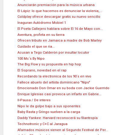
Anunciarán premiación para la música urbana
El Lápiz: lo que hacemos es denunciar la violenia,...
Coldplay ofrece descargar gratis su nuevo sencillo
Inaguran Autódromo Mobiel 1
El Poeta Callejero hablara sobre El 16 de Mayo con...
Aventura, profeta en su tierra
Ofrecen tributo en Jamaica a madre de Bob Marley
Cuidado el que se ria...
Acusan a Tego Calderón por insultar locutor
100 Mc´s By Nipo
The Big Flow y su propuesta en hip hop
El Soprano, novedad en el rap
Recordando la electronica de los 90´s en vivo
Fallece abuelo del artísta dominicano "Nipo"
Emocionado Don Omar en su boda con Jackie Guerrido
Enrique Iglesias casi provoca un infarto en Gabrie...
II-Pausa / De interes
Nipo le da golpe bajo a sus oponentes
Baby Rasta y Gringo vuelven a la carga
Daddy Yankee: Harvard reconocerá su filantropía
Technotronic y C+C al Jaragua
Afamados músicos vienen al Segundo Festival de Per...