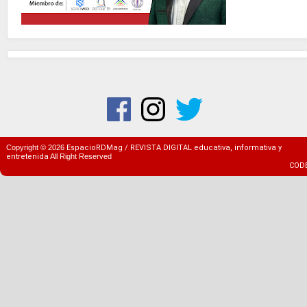
Copyright ©
2026
EspacioRDMag / REVISTA DIGITAL educativa, informativa y
entretenida
All Right Reserved
COD