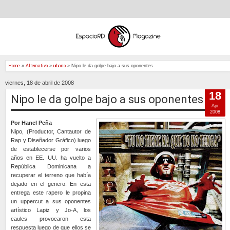
Home
»
Alternativo
»
urbano
»
Nipo le da golpe bajo a sus oponentes
viernes, 18 de abril de 2008
18
Nipo le da golpe bajo a sus oponentes
Apr
2008
Por Hanel Peña
Nipo, (Productor, Cantautor de
Rap y Diseñador Gráfico) luego
de establecerse por varios
años en EE. UU. ha vuelto a
República Dominicana a
recuperar el terreno que había
dejado en el genero. En esta
entrega este rapero le propina
un uppercut a sus oponentes
artístico Lapiz y Jo-A, los
caules provocaron esta
respuesta luego de que ellos se