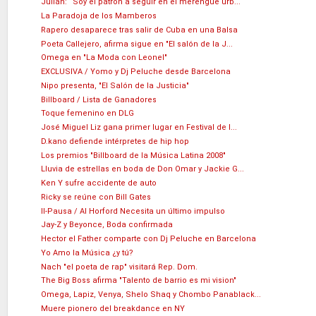
Julián: “Soy el patrón a seguir en el merengue urb...
La Paradoja de los Mamberos
Rapero desaparece tras salir de Cuba en una Balsa
Poeta Callejero, afirma sigue en "El salón de la J...
Omega en "La Moda con Leonel"
EXCLUSIVA / Yomo y Dj Peluche desde Barcelona
Nipo presenta, "El Salón de la Justicia"
Billboard / Lista de Ganadores
Toque femenino en DLG
José Miguel Liz gana primer lugar en Festival de l...
D.kano defiende intérpretes de hip hop
Los premios "Billboard de la Música Latina 2008"
Lluvia de estrellas en boda de Don Omar y Jackie G...
Ken Y sufre accidente de auto
Ricky se reúne con Bill Gates
II-Pausa / Al Horford Necesita un último impulso
Jay-Z y Beyonce, Boda confirmada
Hector el Father comparte con Dj Peluche en Barcelona
Yo Amo la Música ¿y tú?
Nach "el poeta de rap" visitará Rep. Dom.
The Big Boss afirma "Talento de barrio es mi vision"
Omega, Lapiz, Venya, Shelo Shaq y Chombo Panablack...
Muere pionero del breakdance en NY