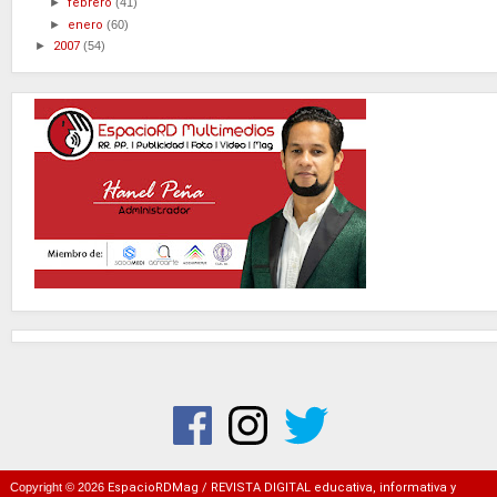
►
febrero
(41)
►
enero
(60)
►
2007
(54)
Copyright ©
2026
EspacioRDMag / REVISTA DIGITAL educativa, informativa y