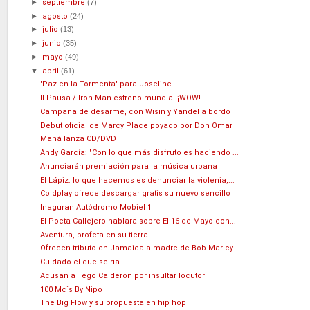
►
septiembre
(7)
►
agosto
(24)
►
julio
(13)
►
junio
(35)
►
mayo
(49)
▼
abril
(61)
'Paz en la Tormenta' para Joseline
II-Pausa / Iron Man estreno mundial ¡WOW!
Campaña de desarme, con Wisin y Yandel a bordo
Debut oficial de Marcy Place poyado por Don Omar
Maná lanza CD/DVD
Andy García: "Con lo que más disfruto es haciendo ...
Anunciarán premiación para la música urbana
El Lápiz: lo que hacemos es denunciar la violenia,...
Coldplay ofrece descargar gratis su nuevo sencillo
Inaguran Autódromo Mobiel 1
El Poeta Callejero hablara sobre El 16 de Mayo con...
Aventura, profeta en su tierra
Ofrecen tributo en Jamaica a madre de Bob Marley
Cuidado el que se ria...
Acusan a Tego Calderón por insultar locutor
100 Mc´s By Nipo
The Big Flow y su propuesta en hip hop