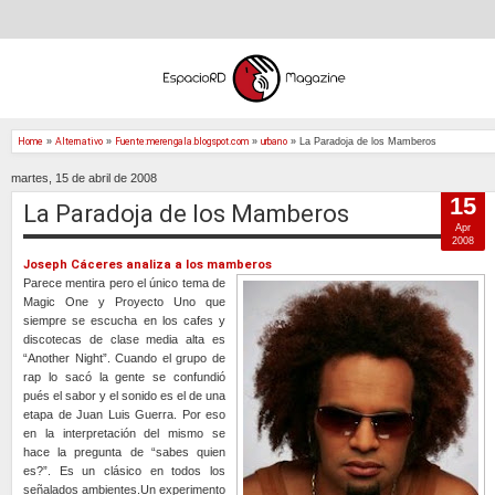
Home
»
Alternativo
»
Fuente:merengala.blogspot.com
»
urbano
»
La Paradoja de los Mamberos
martes, 15 de abril de 2008
15
La Paradoja de los Mamberos
Apr
2008
Joseph Cáceres analiza a los mamberos
Parece mentira pero el único tema de
Magic One y Proyecto Uno que
siempre se escucha en los cafes y
discotecas de clase media alta es
“Another Night”. Cuando el grupo de
rap lo sacó la gente se confundió
pués el sabor y el sonido es el de una
etapa de Juan Luis Guerra. Por eso
en la interpretación del mismo se
hace la pregunta de “sabes quien
es?”. Es un clásico en todos los
señalados ambientes.Un experimento