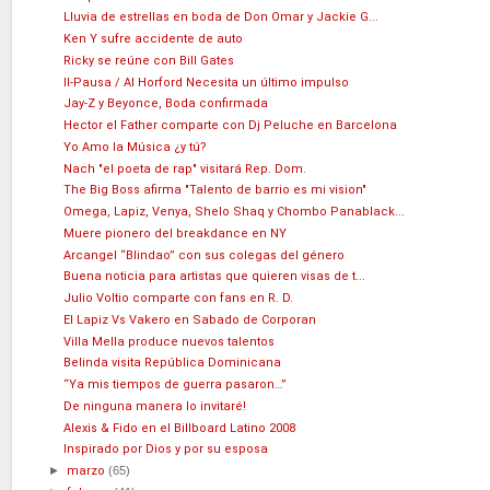
Lluvia de estrellas en boda de Don Omar y Jackie G...
Ken Y sufre accidente de auto
Ricky se reúne con Bill Gates
II-Pausa / Al Horford Necesita un último impulso
Jay-Z y Beyonce, Boda confirmada
Hector el Father comparte con Dj Peluche en Barcelona
Yo Amo la Música ¿y tú?
Nach "el poeta de rap" visitará Rep. Dom.
The Big Boss afirma "Talento de barrio es mi vision"
Omega, Lapiz, Venya, Shelo Shaq y Chombo Panablack...
Muere pionero del breakdance en NY
Arcangel “Blindao” con sus colegas del género
Buena noticia para artistas que quieren visas de t...
Julio Voltio comparte con fans en R. D.
El Lapiz Vs Vakero en Sabado de Corporan
Villa Mella produce nuevos talentos
Belinda visita República Dominicana
“Ya mis tiempos de guerra pasaron…”
De ninguna manera lo invitaré!
Alexis & Fido en el Billboard Latino 2008
Inspirado por Dios y por su esposa
►
marzo
(65)