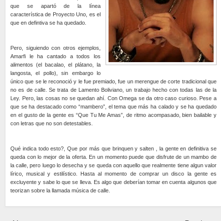
que se apartó de la línea
característica de Proyecto Uno, es el
que en defintiva se ha quedado.
Pero, siguiendo con otros ejemplos,
Amarfi le ha cantado a todos los
alimentos (el bacalao, el plátano, la
langosta, el pollo), sin embargo lo
único que se le reconoció y le fue premiado, fue un merengue de corte tradicional que
no es de calle. Se trata de Lamento Boliviano, un trabajo hecho con todas las de la
Ley. Pero, las cosas no se quedan ahí. Con Omega se da otro caso curioso. Pese a
que se ha destacado como “mambero”, el tema que más ha calado y se ha quedado
en el gusto de la gente es “Que Tu Me Amas”, de ritmo acompasado, bien bailable y
con letras que no son detestables.
Qué indica todo esto?, Que por más que brinquen y salten , la gente en definitiva se
queda con lo mejor de la oferta. En un momento puede que disfrute de un mambo de
la calle, pero luego lo desecha y se queda con aquello que realmente tiene algun valor
lírico, musical y estilístico. Hasta al momento de comprar un disco la gente es
excluyente y sabe lo que se lleva. Es algo que deberían tomar en cuenta algunos que
teorizan sobre la llamada música de calle.