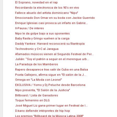
El Soprano, novedad en el rap
Recordando la electronica de los 90´s en vivo
Fallece abuelo del artísta dominicano "Nipo"
Emocionado Don Omar en su boda con Jackie Guerrido
Enrique Iglesias casi provoca un infarto en Gabrie...
II-Pausa / De interes
Nipo le da golpe bajo a sus oponentes
Baby Rasta y Gringo vuelven a la carga
Daddy Yankee: Harvard reconocerá su filantropía
Technotronic y C+C al Jaragua
Afamados músicos vienen al Segundo Festival de Per...
Julián: “Soy el patrón a seguir en el merengue urb...
La Paradoja de los Mamberos
Rapero desaparece tras salir de Cuba en una Balsa
Poeta Callejero, afirma sigue en "El salón de la J...
Omega en "La Moda con Leonel"
EXCLUSIVA / Yomo y Dj Peluche desde Barcelona
Nipo presenta, "El Salón de la Justicia"
Billboard / Lista de Ganadores
Toque femenino en DLG
José Miguel Liz gana primer lugar en Festival de l...
D.kano defiende intérpretes de hip hop
Los premios "Billboard de la Música Latina 2008"