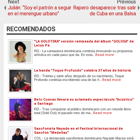
Next
Previous
Julián: “Soy el patrón a seguir
Rapero desaparece tras salir
en el merengue urbano”
de Cuba en una Balsa
RECOMENDADOS
"LA GOLOTEKA" versión remixeada del álbum "GOLOSA" de
Letón Pé
RD.- La cantautora dominicana continúa innovando su propuesta
artística en cada paso que da. En esta...
Read more
La banda "Toque Profundo" celebra 37 años de historia
RD.- Treinta y siete años después de su nacimiento, Toque
Profundo continúa escribiendo una de las h...
Read more
Beto Cuevas llevará su aclamado espectáculo "Acústico"
a Santiago
RD.- Tras conquistar al público dominicano con un rotundo lleno
total (Sold Out) el pasado mes de ma...
Read more
Saxofonista Nayade en el Festival Internacional de
Saxofón "MedeSax"
COL.- La destacada saxofonista dominicana Nayade Macea será