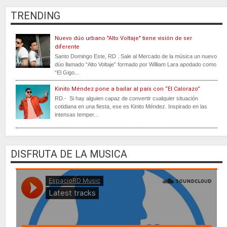
TRENDING
Nuevo dúo urbano "Alto Voltaje" tiene visión de ser
diferente
Santo Domingo Este, RD . Sale al Mercado de la música un nuevo
dúo llamado “Alto Voltaje” formado por William Lara apodado como
“El Gigo...
Kinito Méndez pone a bailar al país con “El Calorazo”
RD.- Si hay alguien capaz de convertir cualquier situación
cotidiana en una fiesta, ese es Kinito Méndez. Inspirado en las
intensas temper...
DISFRUTA DE LA MUSICA