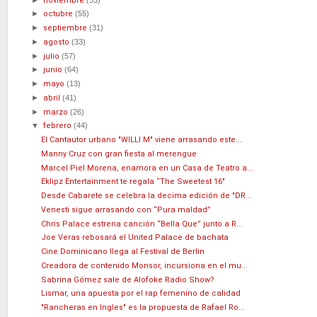
noviembre
►
octubre
(55)
►
septiembre
(31)
►
agosto
(33)
►
julio
(57)
►
junio
(64)
►
mayo
(13)
►
abril
(41)
►
marzo
(26)
▼
febrero
(44)
El Cantautor urbano "WILLI M" viene arrasando este...
Manny Cruz con gran fiesta al merengue
Marcel Piel Morena, enamora en un Casa de Teatro a...
Eklipz Entertainment te regala “The Sweetest 16"
Desde Cabarete se celebra la decima edición de "DR...
Venesti sigue arrasando con “Pura maldad”
Chris Palace estrena canción “Bella Que” junto a R...
Joe Veras rebosará el United Palace de bachata
Cine Dominicano llega al Festival de Berlin
Creadora de contenido Monsor, incursiona en el mu...
Sabrina Gómez sale de Alofoke Radio Show?
Lismar, una apuesta por el rap femenino de calidad
"Rancheras en Ingles" es la propuesta de Rafael Ro...