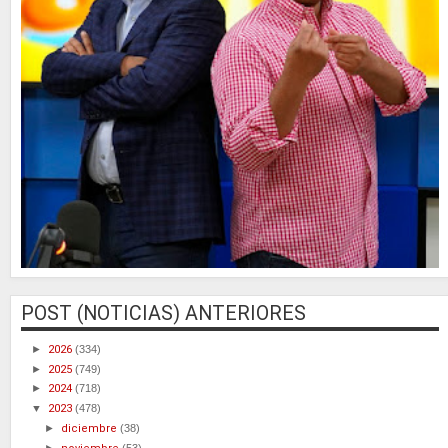
POST (NOTICIAS) ANTERIORES
►
2026
(334)
►
2025
(749)
►
2024
(718)
▼
2023
(478)
►
diciembre
(38)
►
(53)