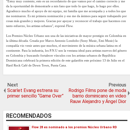
“Estoy muy contento; esto es un recordatorio de que vamos por el camino correcto y me
da la oportunidad de demostrarle a mis fans que todo lo que hago, lo hago por ellos.
Agradezco mucho el apoyo de mi equipo, mi familia que me acompaña y a todos los que
me nominaron. Es mi primera nominación y eso me da ánimos para seguir trabajando por
cosas más grandes y mejores. Gracias por apoyar y reconocer el trabajo que hacemos con
tanto esfuerzo, los artistas urbanos", expresó Flow.
Los Premios Núcleo Urbano son una de las iniciativas de mayor prestigio en Colombia en
la última década. Creada por Marco Antonio Londoño (Sony Music, Emi Music) la
compañía vio venir antes que muchos, el movimiento de la música urbana latina en el
continente. Para la industria, los P.N.U son la ventana ideal para artistas nuevos del género
en Colombia y buscando fortalecer vínculos con los artistas urbanos de República
Dominicana celebrará la primera edición de este galardón este próximo 13 de Julio en el
Hard Rock Café de Down Town, Punta Cana.
Next
Previous
Scarlet Evang estrena su
Rodrigo Films pone de moda
primer sencillo “Game Over”
barrio dominicano en video
Rauw Alejandro y Ángel Dior
RECOMENDADOS
Flow 28 es nominado a los premios Núcleo Urbano RD