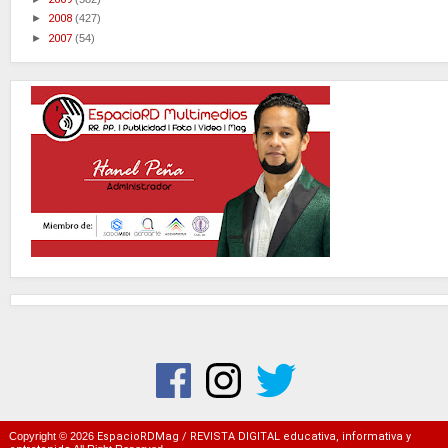
►
2008
(427)
►
2007
(54)
Copyright ©
2026
EspacioRDMag / REVISTA DIGITAL educativa, informativa y