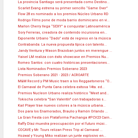
La provincia Santiago será presentada como Destino...
Scarlet Evang estrena su primer sencillo “Game Over”
Flow 28 es nominado a los premios Núcleo Urbano RD
Rodrigo Films pone de moda barrio dominicano en vi...
Marlon Cherry llega “SEXY” a conquistar Latinoamérica
Sory Ferreras, creadora de contenido incursiona en...
Exponente Urbano “Dado” está de regreso en la música
Contrabanda: La nueva propuesta típica con talento...
Jandy Ventura y Wason Brazoban juntos en merengue ...
Yaisel LM realiza con éxito showcase en Premios Nu...
Romeo Santos: con cuatro históricas presentaciones...
Lista Nominados Premios Soberano 2023
Premios Soberano 2021 - 2023 / ACROARTE
M&M Record y PM Music traen a los Reggaetoneros “O...
El Carnaval de Punta Cana celebra exitosa 14ta. ed...
Premios Nucleon Urbano realiza histórico “Meet and...
Tokischa celebra "San Valentín" con trabajadoras s...
Kail Player trae nuevos colores a la música urbana...
Dos para los Enamorados, Braulio y Ramón Orlando ...
La Gran Fiesta con Plataforma Pachanga #PCV23 Carn...
Raffy Díaz muestra preocupación por el futuro músi...
COCAVE y Mr. Tours relizan Press Trip al Carnaval ...
Hozwal y Young Miko realizan un junte explosivo en...