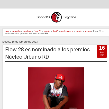
Home
»
capotillo
»
dembow
»
Flow 28
»
gremio.
»
la 42
»
nucleo urbano
»
premio
»
urbano
»
Flow 28 es
nominado a los premios Núcleo Urbano RD
jueves, 16 de febrero de 2023
16
Flow 28 es nominado a los premios
Feb
Núcleo Urbano RD
2023