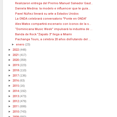
Realizaron entrega del Premio Manuel Salvador Gaut...
Daniela Medina: la modelo e influencer que te guía...
Pavel Núñez llevará su arte a Estados Unidos
La ONDA celebrará conversatorio "Ponte en ONDA"
Alex Matos compartirá escenario con íconos de la s...
“Dominicana Music Week” impulsará la industria de ...
Banda de Rock "Zapato 3" llega a Miami
Pachanga Tours, a celebra 20 años disfrutando del ...
►
enero
(23)
►
2022
(448)
►
2021
(417)
►
2020
(359)
►
2019
(223)
►
2018
(110)
►
2017
(136)
►
2016
(63)
►
2015
(16)
►
2014
(192)
►
2013
(473)
►
2012
(479)
►
2011
(699)
►
2010
(743)
►
2009
(582)