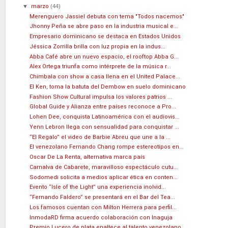
▼
marzo
(44)
Merenguero Jassiel debuta con tema "Todos nacemos"
Jhonny Peña se abre paso en la industria musical e...
Empresario dominicano se destaca en Estados Unidos
Jéssica Zorrilla brilla con luz propia en la indus...
Abba Café abre un nuevo espacio, el rooftop Abba G...
Alex Ortega triunfa como intérprete de la música r...
Chimbala con show a casa llena en el United Palace...
El Ken, toma la batuta del Dembow en suelo dominicano
Fashion Show Cultural impulsa los valores patrios ...
Global Guide y Alianza entre países reconoce a Pro...
Lohen Dee, conquista Latinoamérica con el audiovis...
Yenn Lebron llega con sensualidad para conquistar ...
“El Regalo” el video de Barbie Abreu que une a la ...
El venezolano Fernando Chang rompe estereotipos en...
Oscar De La Renta, alternativa marca país
Carnalva de Cabarete, maravilloso espectáculo cutu...
Sodomedi solicita a medios aplicar ética en conten...
Evento “Isle of the Light” una experiencia inolvid...
“Fernando Faldero” se presentará en el Bar del Tea...
Los famosos cuentan con Milton Herrera para perfil...
InmodaRD firma acuerdo colaboración con Inaguja
Premio Lucero de plata enaltece al talento venezolano