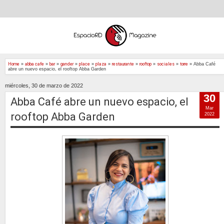
Home
»
abba cafe
»
bar
»
gander
»
place
»
plaza
»
restaurante
»
rooftop
»
sociales
»
torre
»
Abba Café
abre un nuevo espacio, el rooftop Abba Garden
miércoles, 30 de marzo de 2022
30
Abba Café abre un nuevo espacio, el
Mar
rooftop Abba Garden
2022