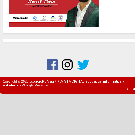
Copyright ©
2026
EspacioRDMag / REVISTA DIGITAL educativa, informativa y
entretenida
All Right Reserved
COD