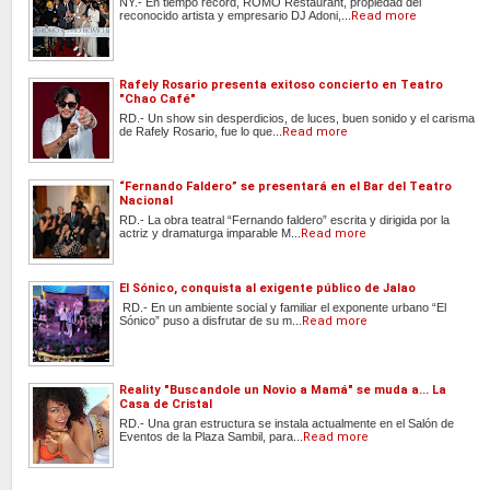
NY.- En tiempo récord, ROMO Restaurant, propiedad del
reconocido artista y empresario DJ Adoni,...
Read more
Rafely Rosario presenta exitoso concierto en Teatro
"Chao Café"
RD.- Un show sin desperdicios, de luces, buen sonido y el carisma
de Rafely Rosario, fue lo que...
Read more
“Fernando Faldero” se presentará en el Bar del Teatro
Nacional
RD.- La obra teatral “Fernando faldero” escrita y dirigida por la
actriz y dramaturga imparable M...
Read more
El Sónico, conquista al exigente público de Jalao
RD.- En un ambiente social y familiar el exponente urbano “El
Sónico” puso a disfrutar de su m...
Read more
Reality "Buscandole un Novio a Mamá" se muda a... La
Casa de Cristal
RD.- Una gran estructura se instala actualmente en el Salón de
Eventos de la Plaza Sambil, para...
Read more