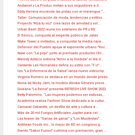
Andaniel y La Produc invitan a sus seguidores a d...
Eddy Herrera enciende las pistas con el merengue “...
Taller: Comunicación de moda, tendencias y estilos...
Proyecto "Alza tu voz" crea lazos de amistad y sol...
Urban Bash 2022 reune los estelares de PR y RD
El Sónico, conquista al exigente público de Jalao
Myke Tower e invitados, a conquistar la media nara...
Defensor del Pueblo apoya al exponente urbano "Roc...
Nawi con “La popi” junto al premiado productor Chr...
Melody Astacio estrena "Amor a la medida" el día d...
Cantante Leli Hernandez define su estilo con “F U”...
Izis "La Enfermera de la Salsa" lanza nuevo videoclip
Virginia Romero se destaca en un mundo donde predo...
Novia de Nicky Jam, la modelo Aleska Génesis prese...
Diveana "La Reina" presenta REFRESH LIVE SHOW 2022
Betty Palomino: “Las mujeres podemos ser exitosas,...
Academia realiza Fashion Show dedicado a la cultur...
Carnaval Cabarete, un desfile de arte y cultura a ...
Más de 20 mil Fuegos Artificiales Jupiter para cel...
Las teaser de “Ganas de ganar” y "Los Musikistas" ...
Antillean Foods Inc., lo mejor de RD en congreso g...
Evento "Sabor Fusion" culmina con premación, gran ...