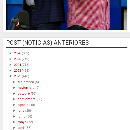
POST (NOTICIAS) ANTERIORES
►
2026
(339)
►
2025
(749)
►
2024
(718)
►
2023
(478)
▼
2022
(448)
►
diciembre
(5)
►
noviembre
(9)
►
octubre
(56)
►
septiembre
(35)
►
agosto
(18)
►
julio
(29)
►
junio
(36)
►
mayo
(72)
►
abril
(37)