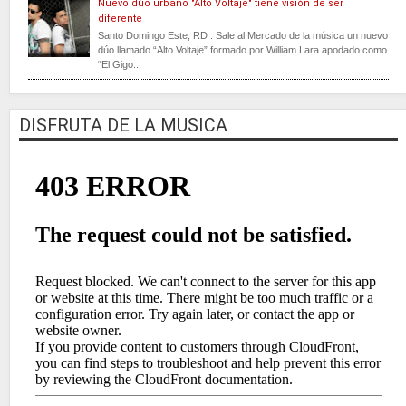
Nuevo dúo urbano "Alto Voltaje" tiene visión de ser
diferente
Santo Domingo Este, RD . Sale al Mercado de la música un nuevo
dúo llamado “Alto Voltaje” formado por William Lara apodado como
“El Gigo...
DISFRUTA DE LA MUSICA