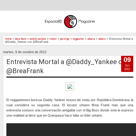
Home
»
brea frank
»
daddy yankee
»
mortal
»
prestige
»
reggaeton
»
urbana
»
urbano
»
Entrevista Mortal a
@Daddy_Yankee con @BreaFrank
martes, 9 de octubre de 2012
09
Entrevista Mortal a @Daddy_Yankee con
Oct
@BreaFrank
2012
El reggaetonero boricua Daddy Yankee estuvo de visita por República Dominicana la
cual considera su segunda casa. El locutor urbano Brea Frank mas que una
entrevista sostuvo una conversación amigable con el Big Boss donde este le expreso
una realidad al decir que en Quisqueya hace falta un líder urbano.