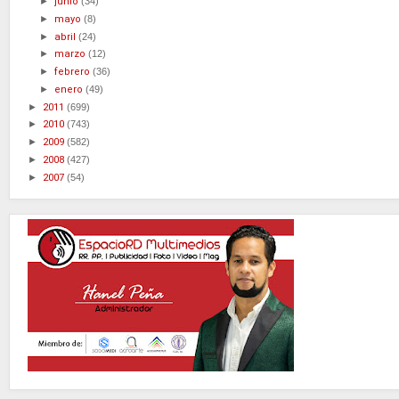
►
junio
(34)
►
mayo
(8)
►
abril
(24)
►
marzo
(12)
►
febrero
(36)
►
enero
(49)
►
2011
(699)
►
2010
(743)
►
2009
(582)
►
2008
(427)
►
2007
(54)