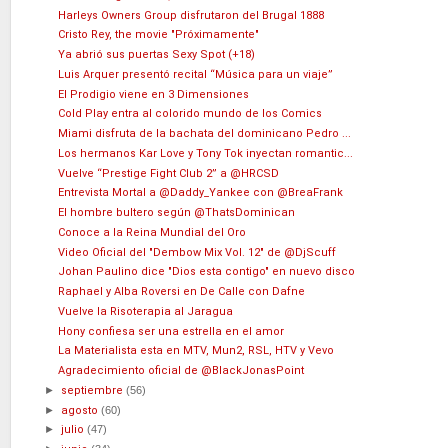
Harleys Owners Group disfrutaron del Brugal 1888
Cristo Rey, the movie "Próximamente"
Ya abrió sus puertas Sexy Spot (+18)
Luis Arquer presentó recital “Música para un viaje”
El Prodigio viene en 3 Dimensiones
Cold Play entra al colorido mundo de los Comics
Miami disfruta de la bachata del dominicano Pedro ...
Los hermanos Kar Love y Tony Tok inyectan romantic...
Vuelve “Prestige Fight Club 2” a @HRCSD
Entrevista Mortal a @Daddy_Yankee con @BreaFrank
El hombre bultero según @ThatsDominican
Conoce a la Reina Mundial del Oro
Video Oficial del "Dembow Mix Vol. 12" de @DjScuff
Johan Paulino dice "Dios esta contigo" en nuevo disco
Raphael y Alba Roversi en De Calle con Dafne
Vuelve la Risoterapia al Jaragua
Hony confiesa ser una estrella en el amor
La Materialista esta en MTV, Mun2, RSL, HTV y Vevo
Agradecimiento oficial de @BlackJonasPoint
►
septiembre
(56)
►
agosto
(60)
►
julio
(47)