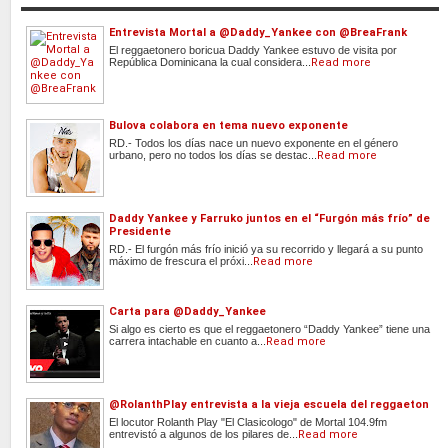
Entrevista Mortal a @Daddy_Yankee con @BreaFrank
El reggaetonero boricua Daddy Yankee estuvo de visita por
República Dominicana la cual considera...
Read more
Bulova colabora en tema nuevo exponente
RD.- Todos los días nace un nuevo exponente en el género
urbano, pero no todos los días se destac...
Read more
Daddy Yankee y Farruko juntos en el “Furgón más frío” de
Presidente
RD.- El furgón más frío inició ya su recorrido y llegará a su punto
máximo de frescura el próxi...
Read more
Carta para @Daddy_Yankee
Si algo es cierto es que el reggaetonero “Daddy Yankee” tiene una
carrera intachable en cuanto a...
Read more
@RolanthPlay entrevista a la vieja escuela del reggaeton
El locutor Rolanth Play "El Clasicologo" de Mortal 104.9fm
entrevistó a algunos de los pilares de...
Read more