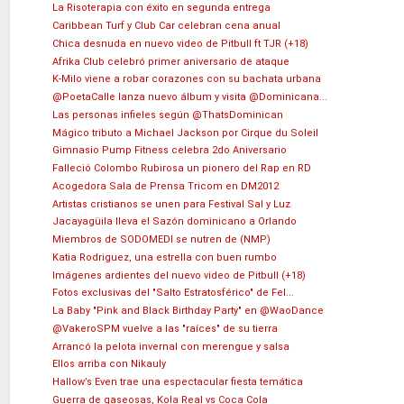
La Risoterapia con éxito en segunda entrega
Caribbean Turf y Club Car celebran cena anual
Chica desnuda en nuevo video de Pitbull ft TJR (+18)
Afrika Club celebró primer aniversario de ataque
K-Milo viene a robar corazones con su bachata urbana
@PoetaCalle lanza nuevo álbum y visita @Dominicana...
Las personas infieles según @ThatsDominican
Mágico tributo a Michael Jackson por Cirque du Soleil
Gimnasio Pump Fitness celebra 2do Aniversario
Falleció Colombo Rubirosa un pionero del Rap en RD
Acogedora Sala de Prensa Tricom en DM2012
Artistas cristianos se unen para Festival Sal y Luz
Jacayagüila lleva el Sazón dominicano a Orlando
Miembros de SODOMEDI se nutren de (NMP)
Katia Rodriguez, una estrella con buen rumbo
Imágenes ardientes del nuevo video de Pitbull (+18)
Fotos exclusivas del "Salto Estratosférico" de Fel...
La Baby "Pink and Black Birthday Party" en @WaoDance
@VakeroSPM vuelve a las "raíces" de su tierra
Arrancó la pelota invernal con merengue y salsa
Ellos arriba con Nikauly
Hallow’s Even trae una espectacular fiesta temática
Guerra de gaseosas, Kola Real vs Coca Cola