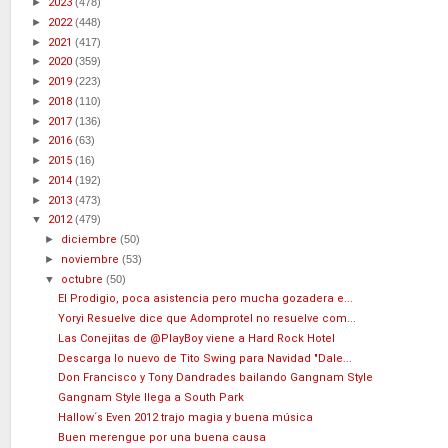
►
2023
(478)
►
2022
(448)
►
2021
(417)
►
2020
(359)
►
2019
(223)
►
2018
(110)
►
2017
(136)
►
2016
(63)
►
2015
(16)
►
2014
(192)
►
2013
(473)
▼
2012
(479)
►
diciembre
(50)
►
noviembre
(53)
▼
octubre
(50)
El Prodigio, poca asistencia pero mucha gozadera e...
Yoryi Resuelve dice que Adomprotel no resuelve com...
Las Conejitas de @PlayBoy viene a Hard Rock Hotel
Descarga lo nuevo de Tito Swing para Navidad "Dale...
Don Francisco y Tony Dandrades bailando Gangnam Style
Gangnam Style llega a South Park
Hallow´s Even 2012 trajo magia y buena música
Buen merengue por una buena causa