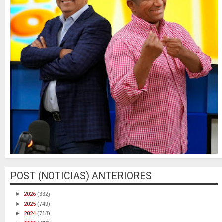
POST (NOTICIAS) ANTERIORES
►
2026
(332)
►
2025
(749)
►
2024
(718)