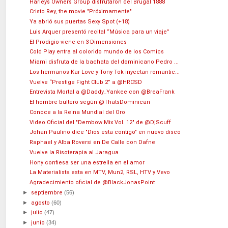
Harleys Owners Group disfrutaron del Brugal 1888
Cristo Rey, the movie "Próximamente"
Ya abrió sus puertas Sexy Spot (+18)
Luis Arquer presentó recital “Música para un viaje”
El Prodigio viene en 3 Dimensiones
Cold Play entra al colorido mundo de los Comics
Miami disfruta de la bachata del dominicano Pedro ...
Los hermanos Kar Love y Tony Tok inyectan romantic...
Vuelve “Prestige Fight Club 2” a @HRCSD
Entrevista Mortal a @Daddy_Yankee con @BreaFrank
El hombre bultero según @ThatsDominican
Conoce a la Reina Mundial del Oro
Video Oficial del "Dembow Mix Vol. 12" de @DjScuff
Johan Paulino dice "Dios esta contigo" en nuevo disco
Raphael y Alba Roversi en De Calle con Dafne
Vuelve la Risoterapia al Jaragua
Hony confiesa ser una estrella en el amor
La Materialista esta en MTV, Mun2, RSL, HTV y Vevo
Agradecimiento oficial de @BlackJonasPoint
►
septiembre
(56)
►
agosto
(60)
►
julio
(47)
►
junio
(34)