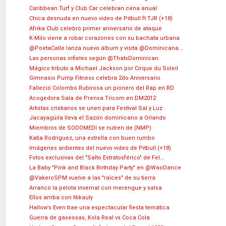
Caribbean Turf y Club Car celebran cena anual
Chica desnuda en nuevo video de Pitbull ft TJR (+18)
Afrika Club celebró primer aniversario de ataque
K-Milo viene a robar corazones con su bachata urbana
@PoetaCalle lanza nuevo álbum y visita @Dominicana...
Las personas infieles según @ThatsDominican
Mágico tributo a Michael Jackson por Cirque du Soleil
Gimnasio Pump Fitness celebra 2do Aniversario
Falleció Colombo Rubirosa un pionero del Rap en RD
Acogedora Sala de Prensa Tricom en DM2012
Artistas cristianos se unen para Festival Sal y Luz
Jacayagüila lleva el Sazón dominicano a Orlando
Miembros de SODOMEDI se nutren de (NMP)
Katia Rodriguez, una estrella con buen rumbo
Imágenes ardientes del nuevo video de Pitbull (+18)
Fotos exclusivas del "Salto Estratosférico" de Fel...
La Baby "Pink and Black Birthday Party" en @WaoDance
@VakeroSPM vuelve a las "raíces" de su tierra
Arrancó la pelota invernal con merengue y salsa
Ellos arriba con Nikauly
Hallow’s Even trae una espectacular fiesta temática
Guerra de gaseosas, Kola Real vs Coca Cola