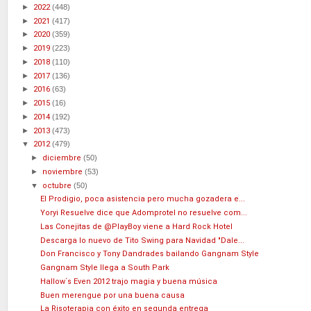
►
2022
(448)
►
2021
(417)
►
2020
(359)
►
2019
(223)
►
2018
(110)
►
2017
(136)
►
2016
(63)
►
2015
(16)
►
2014
(192)
►
2013
(473)
▼
2012
(479)
►
diciembre
(50)
►
noviembre
(53)
▼
octubre
(50)
El Prodigio, poca asistencia pero mucha gozadera e...
Yoryi Resuelve dice que Adomprotel no resuelve com...
Las Conejitas de @PlayBoy viene a Hard Rock Hotel
Descarga lo nuevo de Tito Swing para Navidad "Dale...
Don Francisco y Tony Dandrades bailando Gangnam Style
Gangnam Style llega a South Park
Hallow´s Even 2012 trajo magia y buena música
Buen merengue por una buena causa
La Risoterapia con éxito en segunda entrega