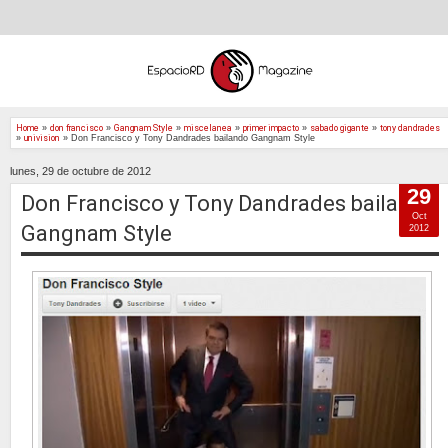
Home
»
don francisco
»
Gangnam Style
»
miscelanea
»
primer impacto
»
sabado gigante
»
tony dandrades
»
univision
»
Don Francisco y Tony Dandrades bailando Gangnam Style
lunes, 29 de octubre de 2012
29
Don Francisco y Tony Dandrades bailando
Oct
Gangnam Style
2012