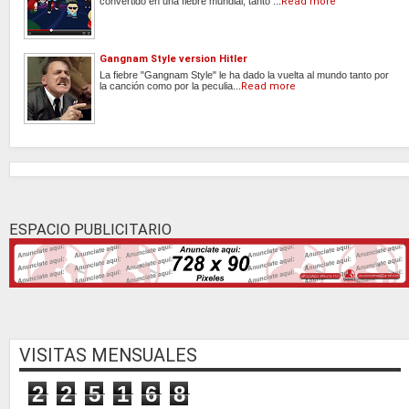
convertido en una fiebre mundial, tanto ...
Read more
Gangnam Style version Hitler
La fiebre "Gangnam Style" le ha dado la vuelta al mundo tanto por
la canción como por la peculia...
Read more
ESPACIO PUBLICITARIO
VISITAS MENSUALES
2
2
5
1
6
8