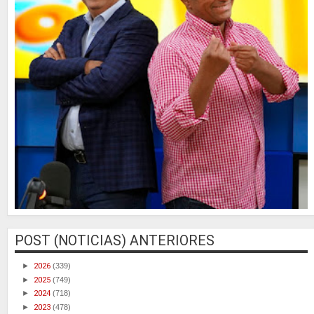
POST (NOTICIAS) ANTERIORES
►
2026
(339)
►
2025
(749)
►
2024
(718)
►
2023
(478)