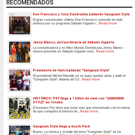
RECOMENDADOS
Don Francisco y Tony Dandrades bailando Gangnam Style
El gran comunicador chileno Don Francisco conocido en todo
américa por su programa Sábado Gigante r...
Read more
Jenny Blanco, extraordinaria en Sábado Gigante
La comunicadora y ex Miss Mundo Dominicana Jenny Blanco
estuvo presente en Sábado Gigante vesti...
Read more
Presidente de Haití bailando "Gangnam Style"
El presidente Michel Martelly no se quiso quedar atrás y bailó el
"Gangnam Style" delante de 5,0...
Read more
HISTÓRICO: PSY llega a 1 billón de view con "GANGNAM
STYLE" en Yotube
El koreano Psy tiene que estar mas que emocionado con la noticia
de que conquisto la barrera de...
Read more
Gangnam Style llega a South Park
Bueno, La música y el baile del tema "Gangnam Style" se ha