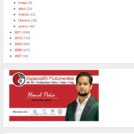
►
mayo
(8)
►
abril
(24)
►
marzo
(12)
►
febrero
(36)
►
enero
(49)
►
2011
(699)
►
2010
(743)
►
2009
(582)
►
2008
(427)
►
2007
(54)