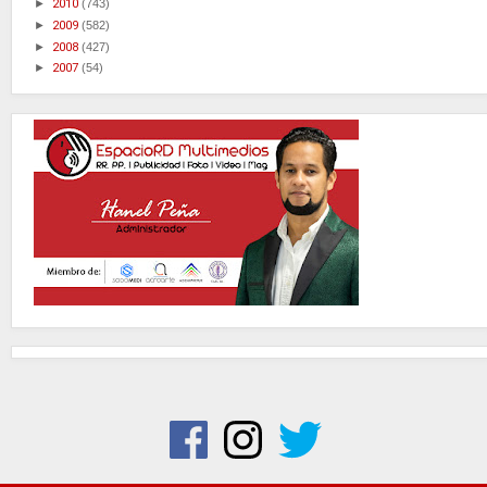
►
2010
(743)
►
2009
(582)
►
2008
(427)
►
2007
(54)