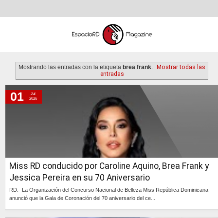
Mostrando las entradas con la etiqueta
brea frank
.
Mostrar todas las
entradas
01
Jul
miércoles, 1 de julio de 2026
2026
domingo, 29 de junio de 2025
viernes, 7 de junio de 2024
jueves, 8 de febrero de 2024
miércoles, 11 de octubre de 2023
Miss RD conducido por Caroline Aquino, Brea Frank y
lunes, 18 de septiembre de 2023
Jessica Pereira en su 70 Aniversario
miércoles, 9 de febrero de 2022
RD.- La Organización del Concurso Nacional de Belleza Miss República Dominicana
martes, 4 de enero de 2022
anunció que la Gala de Coronación del 70 aniversario del ce...
lunes, 15 de febrero de 2021
Continúa »