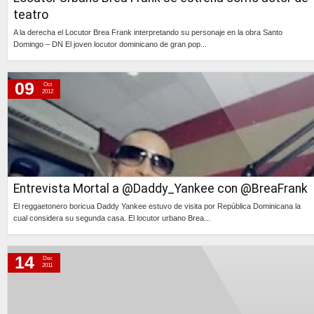
teatro
A la derecha el Locutor Brea Frank interpretando su personaje en la obra Santo
Domingo – DN El joven locutor dominicano de gran pop...
Continúa »
09
Oct
2012
Entrevista Mortal a @Daddy_Yankee con @BreaFrank
El reggaetonero boricua Daddy Yankee estuvo de visita por República Dominicana la
cual considera su segunda casa. El locutor urbano Brea...
Continúa »
14
Dec
2011