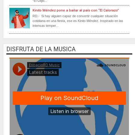
“El Gigo...
Kinito Méndez pone a bailar al país con “El Calorazo”
RD.- Si hay alguien capaz de convertir cualquier situación
cotidiana en una fiesta, ese es Kinito Méndez. Inspirado en las
intensas temper...
DISFRUTA DE LA MUSICA