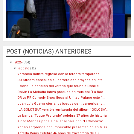
POST (NOTICIAS) ANTERIORES
▼
2026
(334)
▼
agosto
(11)
Verónica Batista regresa con la tercera temporada ...
DJ Stream consolida su carrera con proyección inte...
"Island" la canción del verano que reune a DaniLei...
Dalvin La Melodía lanza producción musical “La Bac...
DR vs PR Comedy Show llega al United Palace este 1...
Juan Luis Guerra cierra los juegos centroamericano...
"LA GOLOTEKA" versión remixeada del álbum "GOLOSA"...
La banda "Toque Profundo" celebra 37 años de historia
Kinito Méndez pone a bailar al país con “El Calorazo”
Yohan sorprende con impecable presentación en Miss...
Alfredo Rojas celebra 46 años de trayectoria de su...