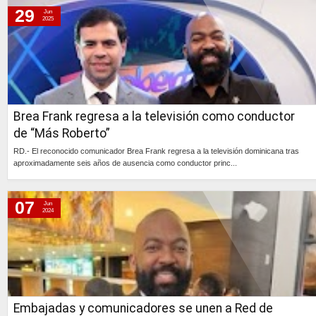
jueves, 14 de enero de 2021
29
Jun
2025
lunes, 13 de enero de 2020
martes, 7 de junio de 2016
viernes, 30 de agosto de 2013
martes, 9 de octubre de 2012
miércoles, 14 de diciembre de 2011
Brea Frank regresa a la televisión como conductor
miércoles, 7 de diciembre de 2011
de “Más Roberto”
RD.- El reconocido comunicador Brea Frank regresa a la televisión dominicana tras
aproximadamente seis años de ausencia como conductor princ...
Continúa »
07
Jun
2024
Embajadas y comunicadores se unen a Red de