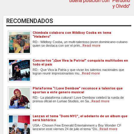
buena posición con "Perdono
y Olvido"
RECOMENDADOS
Chimbala colabora con Wildboy Cooba en tema
“Heladero”
RD.- Wildboy Cooba, un multi-talentoso joven dominicano-cubano
quien se destaca con ser el prim...
Read more
Conciertos “¡Que Viva la Patria!” conquista multitudes en
todo el país
RD.- Que Viva la Patria y que vivan los talentos nacionales que
logran reunir impresionantes mu...
Read more
Plataforma “I Love Dembow” reconoce a talentos que
aportan a este genero musical
RD.- La plataforma cultural I Love Dembow celebró la rueda de
prensa oficial en Lumae Studios, en Sa...
Read more
Lanzan el tema “Domi NYC”, el adelanto de un álbum que
será histórico
USA.- Chosen Few Emerald Entertainment y Boy Wonder CF
lanzaron este viernes 24 de julio el tema “Do...
Read more