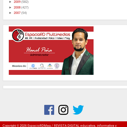
►
2009
(582)
►
2008
(427)
►
2007
(54)
Copyright ©
2026
EspacioRDMag / REVISTA DIGITAL educativa, informativa y