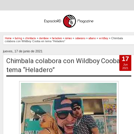
Home
»
buling
»
chimbala
»
dembow
»
heladero
»
romeo
»
soberano
»
urbano
»
wildboy
»
Chimbala
colabora con Wildboy Cooba en tema “Heladero”
jueves, 17 de junio de 2021
17
Chimbala colabora con Wildboy Cooba en
Jun
tema “Heladero”
2021