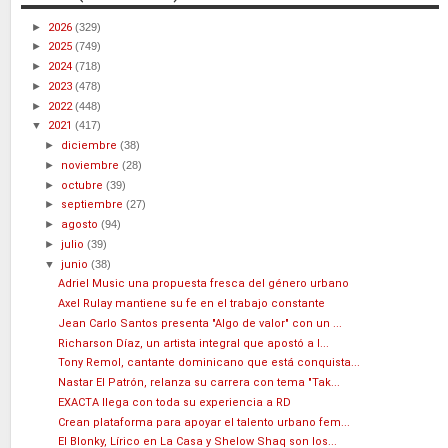
►
2026
(329)
►
2025
(749)
►
2024
(718)
►
2023
(478)
►
2022
(448)
▼
2021
(417)
►
diciembre
(38)
►
noviembre
(28)
►
octubre
(39)
►
septiembre
(27)
►
agosto
(94)
►
julio
(39)
▼
junio
(38)
Adriel Music una propuesta fresca del género urbano
Axel Rulay mantiene su fe en el trabajo constante
Jean Carlo Santos presenta "Algo de valor" con un ...
Richarson Díaz, un artista integral que apostó a l...
Tony Remol, cantante dominicano que está conquista...
Nastar El Patrón, relanza su carrera con tema "Tak...
EXACTA llega con toda su experiencia a RD
Crean plataforma para apoyar el talento urbano fem...
El Blonky, Lírico en La Casa y Shelow Shaq son los...