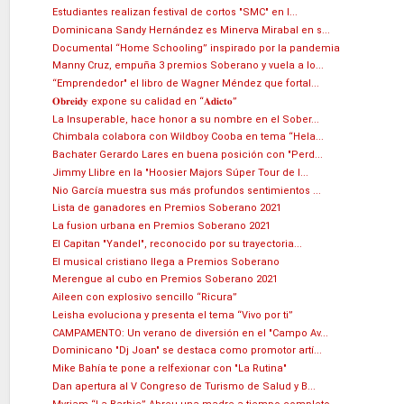
Estudiantes realizan festival de cortos "SMC" en l...
Dominicana Sandy Hernández es Minerva Mirabal en s...
Documental “Home Schooling” inspirado por la pandemia
Manny Cruz, empuña 3 premios Soberano y vuela a lo...
“Emprendedor" el libro de Wagner Méndez que fortal...
𝐎𝐛𝐫𝐞𝐢𝐝𝐲 expone su calidad en “𝐀𝐝𝐢𝐜𝐭𝐨”
La Insuperable, hace honor a su nombre en el Sober...
Chimbala colabora con Wildboy Cooba en tema “Hela...
Bachater Gerardo Lares en buena posición con "Perd...
Jimmy Llibre en la "Hoosier Majors Súper Tour de l...
Nio García muestra sus más profundos sentimientos ...
Lista de ganadores en Premios Soberano 2021
La fusion urbana en Premios Soberano 2021
El Capitan "Yandel", reconocido por su trayectoria...
El musical cristiano llega a Premios Soberano
Merengue al cubo en Premios Soberano 2021
Aileen con explosivo sencillo “Ricura”
Leisha evoluciona y presenta el tema “Vivo por ti”
CAMPAMENTO: Un verano de diversión en el "Campo Av...
Dominicano "Dj Joan" se destaca como promotor artí...
Mike Bahía te pone a relfexionar con "La Rutina"
Dan apertura al V Congreso de Turismo de Salud y B...