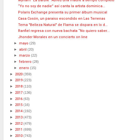
Myriam “La Barbie” Abreu una madre a tiempo completo
“Yo no soy de nadie” así canta la artista dominica...
Polaris Exchange presenta su primer álbum musical
Casa Cosón, un paraiso escondido en Las Terrenas
Tema "Belleza Natural" de Flama se dispara en lo d...
Ranfiel regresa con nueva bachata “No quiero saber...
Jhonder Morales en un concierto on line
►
mayo
(29)
►
abril
(20)
►
marzo
(22)
►
febrero
(28)
►
enero
(15)
►
2020
(359)
►
2019
(223)
►
2018
(110)
►
2017
(136)
►
2016
(63)
►
2015
(16)
►
2014
(192)
►
2013
(473)
►
2012
(479)
►
2011
(699)
►
2010
(743)