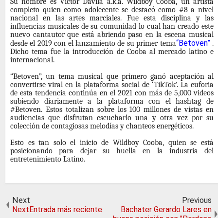
Su nombre es Victor Davila a.k.a. Wildboy Cooba, un artista
completo quien como adolecente se destacó como #8 a nivel
nacional en las artes marciales. Fue esta disciplina y las
influencias musicales de su comunidad lo cual han creado este
nuevo cantautor que está abriendo paso en la escena musical
“Betoven”
desde el 2019 con el lanzamiento de su primer tema
.
Dicho tema fue la introducción de Cooba al mercado latino e
internacional.
“Betoven”, un tema musical que primero ganó aceptación al
convertirse viral en la plataforma social de ‘TikTok’. La euforia
de esta tendencia continúa en el 2021 con más de 5,000 videos
subiendo diariamente a la plataforma con el hashtag de
#Betoven.
Estos totalizan sobre los 100 millones de vistas en
audiencias que disfrutan escucharlo una y otra vez por su
colección de contagiosas melodías y chanteos energéticos.
Esto es tan solo el inicio de Wildboy Cooba, quien se está
posicionando para dejar su huella en la industria del
entretenimiento Latino.
Next
Previous
NextEntrada más reciente
Bachater Gerardo Lares en