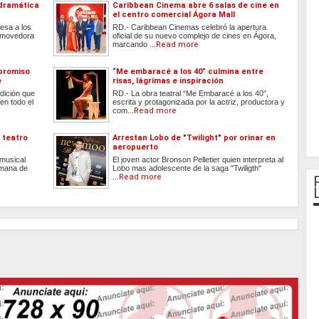
dramática
Caribbean Cinema abre 6 salas de cine en
el centro comercial Ágora Mall
esa a los
RD.- Caribbean Cinemas celebró la apertura
nmovedora
oficial de su nuevo complejo de cines en Ágora,
marcando ...
Read more
promiso
“Me embaracé a los 40” culmina entre
e
risas, lágrimas e inspiración
dición que
RD.- La obra teatral “Me Embaracé a los 40”,
en todo el
escrita y protagonizada por la actriz, productora y
com...
Read more
 teatro
Arrestan Lobo de "Twilight" por orinar en
aeropuerto
 musical
El joven actor Bronson Pelletier quien interpreta al
emana de
Lobo mas adolescente de la saga "Twiligth"
...
Read more