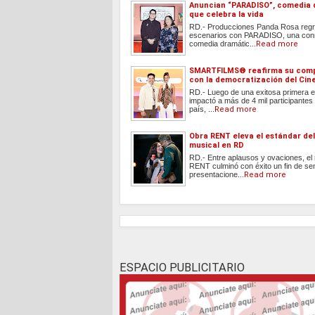
Anuncian “PARADISO”, comedia 
que celebra la vida
RD.- Producciones Panda Rosa regr
escenarios con PARADISO, una co
comedia dramátic...
Read more
SMARTFILMS®️ reafirma su com
con la democratización del Cin
RD.- Luego de una exitosa primera e
impactó a más de 4 mil participantes 
país, ...
Read more
Obra RENT eleva el estándar del
musical en RD
RD.- Entre aplausos y ovaciones, el
RENT culminó con éxito un fin de s
presentacione...
Read more
ESPACIO PUBLICITARIO