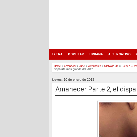
EXTRA
POPULAR
URBANA
ALTERNATIVO
Home
»
amanecer
»
cine
»
crepusculo
»
Globo de Oro
»
Golden Glob
disparate mas grande del 2012
jueves, 10 de enero de 2013
Amanecer Parte 2, el disp