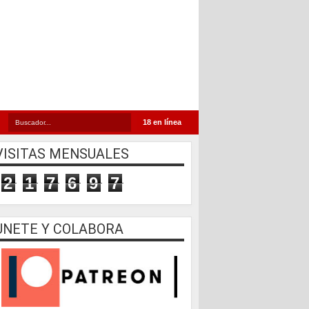
18 en línea
VISITAS MENSUALES
2
1
7
6
9
7
UNETE Y COLABORA