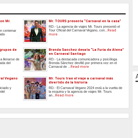
con Mr.
Mr. TOURS presenta “Carnaval en la casa”
RD.- La agencia de viajes Mr. Tours presentó el
Tour Oficial del Carnaval Vegano, con...
Read
un centenar
nido
more
 grupos de
Brenda Sanchez desata “La Furia de Atena”
en Carnaval Santiago
a llenarse de
RD.- La destacada comunicadora y psicóloga
gada del
Brenda Sánchez desfiló por primera vez en el
Carnaval de ...
Read more
val Vegano
Mr. Tours trae el viaje a carnaval más
divertido de la historia
iciado y
RD.- El Carnaval Vegano 2024 está a la vuelta de
mité
la esquina y la agencia de viajes Mr. Tours
an...
Read more