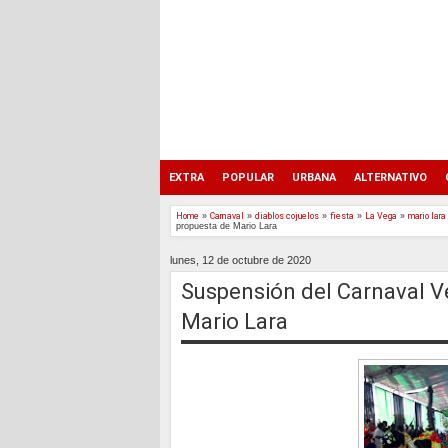
EXTRA
POPULAR
URBANA
ALTERNATIVO
Home
»
Carnaval
»
diablos cojuelos
»
fiesta
»
La Vega
»
mario lara
propuesta de Mario Lara
lunes, 12 de octubre de 2020
Suspensión del Carnaval V
Mario Lara