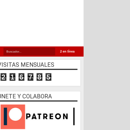
2 en línea
VISITAS MENSUALES
2
1
6
7
8
5
UNETE Y COLABORA