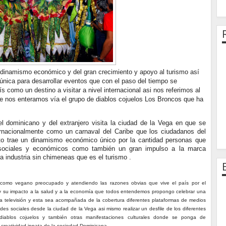
 dinamismo económico y del gran crecimiento y apoyo al turismo así
 única para desarrollar eventos que con el paso del tiempo se
s como un destino a visitar a nivel internacional asi nos referimos al
nos enteramos vía el grupo de diablos cojuelos Los Broncos que ha
 dominicano y del extranjero visita la ciudad de la Vega en que se
ernacionalmente como un carnaval del Caribe que los ciudadanos del
nto trae un dinamismo económico único por la cantidad personas que
s sociales y económicos como también un gran impulso a la marca
a industria sin chimeneas que es el turismo .
 como vegano preocupado y atendiendo las razones obvias que vive el país por el
 y su impacto a la salud y a la economía que todos entendemos propongo celebrar una
ía televisión y esta sea acompañada de la cobertura diferentes plataformas de medios
redes sociales desde la ciudad de la Vega asi mismo realizar un desfile de los diferentes
diablos cojuelos y también otras manifestaciones culturales donde se ponga de
a creatividad innata de la sociedad Dominicana.