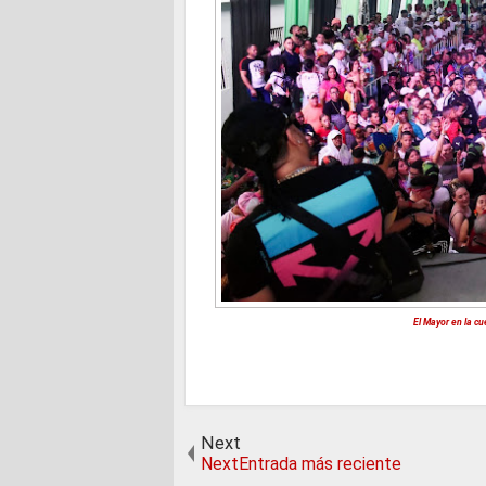
El Mayor en la c
Next
NextEntrada más reciente