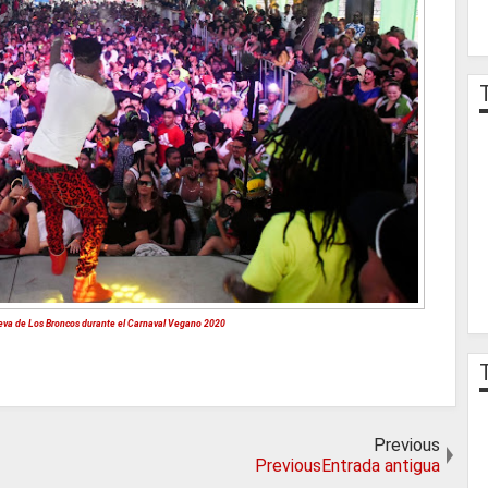
ueva de Los Broncos durante el Carnaval Vegano 2020
Previous
PreviousEntrada antigua