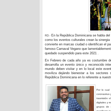
En la República Dominicana se habla del
RD.-
como los eventos culturales crean la sinergia
convierte en marcas ciudad o identifican el paí
famoso Carnaval Vegano que lamentablemente 
quedado suspendido para este 2021 .
En Febrero de cada año ya es costumbre del
desarrolla un evento único y reconocido int
mundo deben visitar y en lo local este eve
moviliza dejándo bienestar a los sectore
República Dominicana en lo referente a nuestr
Por lo cual
coronavirus
trasmisión v
digitales y 
grupos de 
manifiesto l