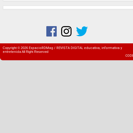
Copyright ©
2026
EspacioRDMag / REVISTA DIGITAL educativa, informativa y
entretenida
All Right Reserved
COD