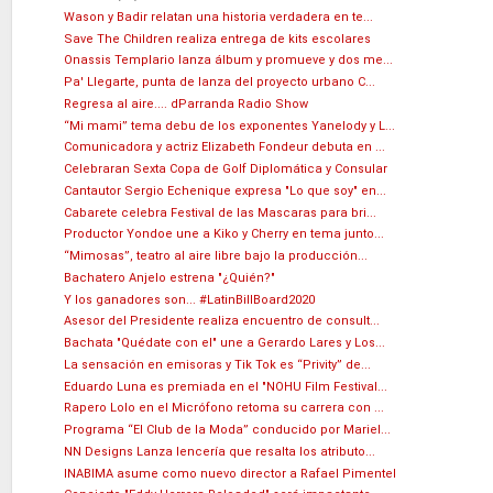
Wason y Badir relatan una historia verdadera en te...
Save The Children realiza entrega de kits escolares
Onassis Templario lanza álbum y promueve y dos me...
Pa' Llegarte, punta de lanza del proyecto urbano C...
Regresa al aire.... dParranda Radio Show
“Mi mami” tema debu de los exponentes Yanelody y L...
Comunicadora y actriz Elizabeth Fondeur debuta en ...
Celebraran Sexta Copa de Golf Diplomática y Consular
Cantautor Sergio Echenique expresa "Lo que soy" en...
Cabarete celebra Festival de las Mascaras para bri...
Productor Yondoe une a Kiko y Cherry en tema junto...
“Mimosas”, teatro al aire libre bajo la producción...
Bachatero Anjelo estrena "¿Quién?"
Y los ganadores son... #LatinBillBoard2020
Asesor del Presidente realiza encuentro de consult...
Bachata "Quédate con el" une a Gerardo Lares y Los...
La sensación en emisoras y Tik Tok es “Privity” de...
Eduardo Luna es premiada en el "NOHU Film Festival...
Rapero Lolo en el Micrófono retoma su carrera con ...
Programa “El Club de la Moda” conducido por Mariel...
NN Designs Lanza lencería que resalta los atributo...
INABIMA asume como nuevo director a Rafael Pimentel