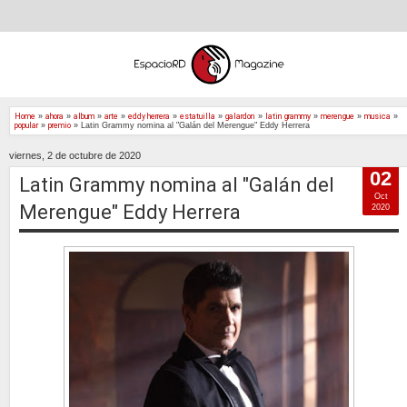
Home
»
ahora
»
album
»
arte
»
eddy herrera
»
estatuilla
»
galardon
»
latin grammy
»
merengue
»
musica
»
popular
»
premio
»
Latin Grammy nomina al "Galán del Merengue" Eddy Herrera
viernes, 2 de octubre de 2020
02
Latin Grammy nomina al "Galán del
Oct
Merengue" Eddy Herrera
2020