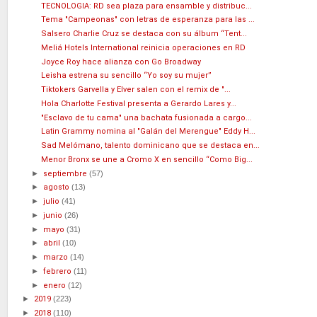
TECNOLOGIA: RD sea plaza para ensamble y distribuc...
Tema "Campeonas" con letras de esperanza para las ...
Salsero Charlie Cruz se destaca con su álbum “Tent...
Meliá Hotels International reinicia operaciones en RD
Joyce Roy hace alianza con Go Broadway
Leisha estrena su sencillo “Yo soy su mujer”
Tiktokers Garvella y Elver salen con el remix de "...
Hola Charlotte Festival presenta a Gerardo Lares y...
"Esclavo de tu cama" una bachata fusionada a cargo...
Latin Grammy nomina al "Galán del Merengue" Eddy H...
Sad Melómano, talento dominicano que se destaca en...
Menor Bronx se une a Cromo X en sencillo “Como Big...
►
septiembre
(57)
►
agosto
(13)
►
julio
(41)
►
junio
(26)
►
mayo
(31)
►
abril
(10)
►
marzo
(14)
►
febrero
(11)
►
enero
(12)
►
2019
(223)
►
2018
(110)