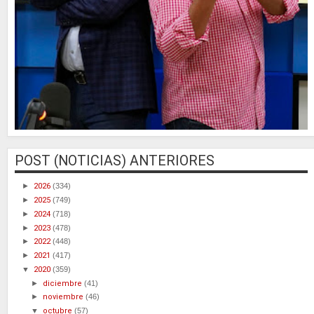
POST (NOTICIAS) ANTERIORES
►
2026
(334)
►
2025
(749)
►
2024
(718)
►
2023
(478)
►
2022
(448)
►
2021
(417)
▼
2020
(359)
►
diciembre
(41)
►
noviembre
(46)
▼
octubre
(57)