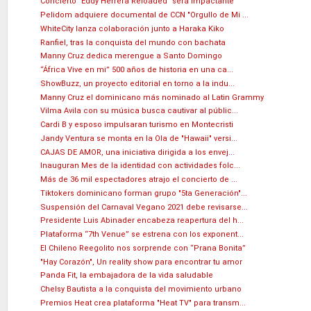
Concierto "Eddy Herrera Reloaded" será impactante
Pelidom adquiere documental de CCN "Orgullo de Mi ...
WhiteCity lanza colaboración junto a Haraka Kiko
Ranfiel, tras la conquista del mundo con bachata
Manny Cruz dedica merengue a Santo Domingo
“África Vive en mi” 500 años de historia en una ca...
ShowBuzz, un proyecto editorial en torno a la indu...
Manny Cruz el dominicano más nominado al Latin Grammy
Vilma Avila con su música busca cautivar al públic...
Cardi B y esposo impulsaran turismo en Montecristi
Jandy Ventura se monta en la Ola de "Hawaii" versi...
CAJAS DE AMOR, una iniciativa dirigida a los envej...
Inauguran Mes de la identidad con actividades folc...
Más de 36 mil espectadores atrajo el concierto de ...
Tiktokers dominicano forman grupo "5ta Generación"...
Suspensión del Carnaval Vegano 2021 debe revisarse...
Presidente Luis Abinader encabeza reapertura del h...
Plataforma “7th Venue” se estrena con los exponent...
El Chileno Reegolito nos sorprende con “Prana Bonita”
"Hay Corazón", Un reality show para encontrar tu amor
Panda Fit, la embajadora de la vida saludable
Chelsy Bautista a la conquista del movimiento urbano
Premios Heat crea plataforma "Heat TV" para transm...