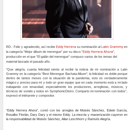
RD.-
F
eliz y a
gradecido, así recibe
Eddy Herrera
su nominación al
Latin Grammy
en
la categoría “
Mejor álbum de merengue” por su disco “
Eddy Herrera Ahora
”
,
producción en el que “El galán del merengue” compuso varios de los temas del
material lanzado el pasado año.
“Que alegría, cuanta felicidad siento al recibir la noticia de mi nominación a Latin
Grammy en la categoría “Best Merengue Bachata Album”; la felicidad es doble porque
dentro de tantos meses con la situación de la pandemia, esto es verdaderamente
mágico y preciso para mí y todo un gran equipo que en cada momento está a mi lado
trabajando con tenacidad, especialmente los productores, arreglistas, músicos, y
técnicos de sonido y todos en SymphonicDistro. Comparto mi nominación con todos”,
expresó el intérprete y compositor.
“
Eddy Herrera Ahora”
, contó con l
os arreglos de Moisés Sánchez, Edwin García,
Rosalbo Florián, Dary Dary y el mismo Eddy. La mezcla y masterización cayeron en
la responsabilidad de Moisés Sánchez, Allan Leschhorn y Ramsés Alegría.