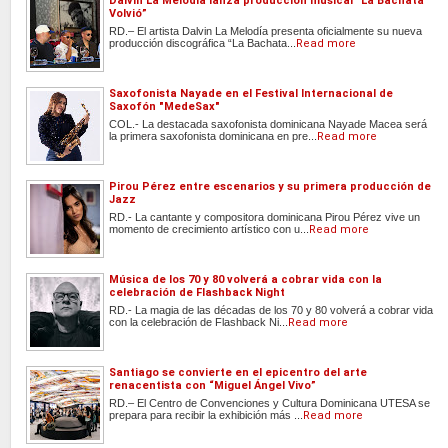
Dalvin La Melodía lanza producción musical “La Bachata
Volvió”
RD.– El artista Dalvin La Melodía presenta oficialmente su nueva
producción discográfica “La Bachata...
Read more
Saxofonista Nayade en el Festival Internacional de
Saxofón "MedeSax"
COL.- La destacada saxofonista dominicana Nayade Macea será
la primera saxofonista dominicana en pre...
Read more
Pirou Pérez entre escenarios y su primera producción de
Jazz
RD.- La cantante y compositora dominicana Pirou Pérez vive un
momento de crecimiento artístico con u...
Read more
Música de los 70 y 80 volverá a cobrar vida con la
celebración de Flashback Night
RD.- La magia de las décadas de los 70 y 80 volverá a cobrar vida
con la celebración de Flashback Ni...
Read more
Santiago se convierte en el epicentro del arte
renacentista con “Miguel Ángel Vivo”
RD.– El Centro de Convenciones y Cultura Dominicana UTESA se
prepara para recibir la exhibición más ...
Read more