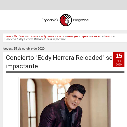
Home
»
Cap Cana
»
concierto
»
eddy herrera
»
evento
»
merengue
»
popular
»
reloaded
»
turismo
»
Concierto "Eddy Herrera Reloaded" será impactante
jueves, 15 de octubre de 2020
15
Concierto "Eddy Herrera Reloaded" será
Oct
impactante
2020