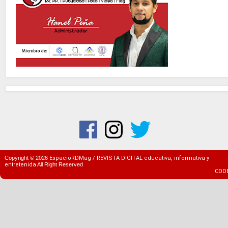
Copyright ©
2026
EspacioRDMag / REVISTA DIGITAL educativa, informativa y
entretenida
All Right Reserved
COD