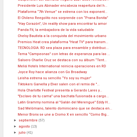
Presidente Luis Abinader encabeza reapertura del h...
Plataforma “7th Venue” se estrena con los exponent...
El Chileno Reegolito nos sorprende con “Prana Bonita”
"Hay Corazón", Un reality show para encontrar tu amor
Panda Fit, la embajadora de la vida saludable
Chelsy Bautista a la conquista del movimiento urbano
Premios Heat crea plataforma "Heat TV" para transm...
TECNOLOGIA: RD sea plaza para ensamble y distribuc...
Tema "Campeonas" con letras de esperanza para las ...
Salsero Charlie Cruz se destaca con su álbum “Tent...
Meliá Hotels International reinicia operaciones en RD
Joyce Roy hace alianza con Go Broadway
Leisha estrena su sencillo “Yo soy su mujer”
Tiktokers Garvella y Elver salen con el remix de "...
Hola Charlotte Festival presenta a Gerardo Lares y...
"Esclavo de tu cama" una bachata fusionada a cargo...
Latin Grammy nomina al "Galán del Merengue" Eddy H...
Sad Melómano, talento dominicano que se destaca en...
Menor Bronx se une a Cromo X en sencillo “Como Big...
►
septiembre
(57)
►
agosto
(13)
►
julio
(41)