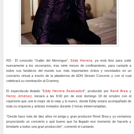
RD.- El conocido “Galán del Merengue”,
Eddy Herrera
, ya está listo para subir
nuevamente a los escenarios, tras siete meses de confinamiento, para cantarle a
todos sus fanáticos del mundo sus más importantes éxitos y novedades en un
concierto virtual a través de la plataforma de ADN Stream Concerts y con el cual
celebrará su nominación al Grammy.
El espectáculo titulado “
Eddy Herrera Realoaded
”, producido por
René Brea
y
Henry Jiménez
, iniciará a las 8:00 pm de este domingo 18 de octubre con el
repertorio que une lo mejor de lo viejo y lo nuevo, donde Eddy estará acompañado de
toda su orquesta y artistas invitados durante 2 horas ininterrumpidas.
“Desde hace más de diez años mi amigo y gran productor René Brea y yo veníamos
proyectando un concierto y qué bueno que ha llegado ese momento de hacerlo y
brindarle a todos una gran producción”, comentó el cantante.