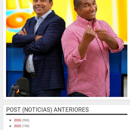
POST (NOTICIAS) ANTERIORES
►
2026
(334)
►
2025
(749)