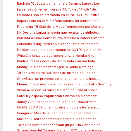
Bachata "Quédate con el" une a Gerardo Lares y Los...
La sensación en emisoras y Tik Tok es “Privity” de...
Eduardo Luna es premiada en el "NOHU Film Festival...
Rapero Lolo en el Micrófono retoma su carrera con ...
Programa “El Club de la Moda” conducido por Mariel...
NN Designs Lanza lencería que resalta los atributo...
INABIMA asume como nuevo director a Rafael Pimentel
Concierto "Eddy Herrera Reloaded" será impactante
Pelidom adquiere documental de CCN "Orgullo de Mi ...
WhiteCity lanza colaboración junto a Haraka Kiko
Ranfiel, tras la conquista del mundo con bachata
Manny Cruz dedica merengue a Santo Domingo
“África Vive en mi” 500 años de historia en una ca...
ShowBuzz, un proyecto editorial en torno a la indu...
Manny Cruz el dominicano más nominado al Latin Grammy
Vilma Avila con su música busca cautivar al públic...
Cardi B y esposo impulsaran turismo en Montecristi
Jandy Ventura se monta en la Ola de "Hawaii" versi...
CAJAS DE AMOR, una iniciativa dirigida a los envej...
Inauguran Mes de la identidad con actividades folc...
Más de 36 mil espectadores atrajo el concierto de ...
Tiktokers dominicano forman grupo "5ta Generación"...
Suspensión del Carnaval Vegano 2021 debe revisarse...