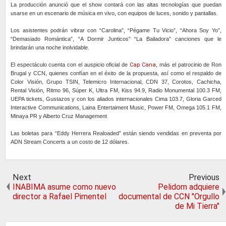
La producción anunció que el show contará con las altas tecnologías que puedan
usarse en un escenario de música en vivo, con equipos de luces, sonido y pantallas.
Los asistentes podrán vibrar con “Carolina”, “Pégame Tu Vicio”, “Ahora Soy Yo”,
“Demasiado Romántica”, “A Dormir Junticos” “La Bailadora” canciones que le
brindarán una noche inolvidable.
El espectáculo cuenta con el auspicio oficial de
Cap Cana
, más el patrocinio de Ron
Brugal y CCN, quienes confían en el éxito de la propuesta, así como el respaldo de
Color Visión, Grupo TSIN, Telemicro Internacional, CDN 37, Corotos, Cachicha,
Rental Visión, Ritmo 96, Súper K, Ultra FM, Kiss 94.9, Radio Monumental 100.3 FM,
UEPA tickets, Gustazos y con los aliados internacionales Cima 103.7, Gloria Garced
Interactive Communications, Laina Entertaiment Music, Power FM, Omega 105.1 FM,
Minaya PR y Alberto Cruz Management
Las boletas para “Eddy Herrera Realoaded” están siendo vendidas en preventa por
ADN Stream Concerts a un costo de 12 dólares.
Next
Previous
INABIMA asume como nuevo
Pelidom adquiere
director a Rafael Pimentel
documental de CCN "Orgullo
de Mi Tierra"