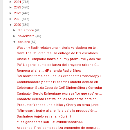
►
2024
(718)
►
2023
(478)
►
2022
(448)
►
2021
(417)
▼
2020
(359)
►
diciembre
(41)
►
noviembre
(46)
▼
octubre
(57)
Wason y Badir relatan una historia verdadera en te...
Save The Children realiza entrega de kits escolares
Onassis Templario lanza álbum y promueve y dos me...
Pa' Llegarte, punta de lanza del proyecto urbano C...
Regresa al aire.... dParranda Radio Show
“Mi mami” tema debu de los exponentes Yanelody y L...
Comunicadora y actriz Elizabeth Fondeur debuta en ...
Celebraran Sexta Copa de Golf Diplomática y Consular
Cantautor Sergio Echenique expresa "Lo que soy" en...
Cabarete celebra Festival de las Mascaras para bri...
Productor Yondoe une a Kiko y Cherry en tema junto...
“Mimosas”, teatro al aire libre bajo la producción...
Bachatero Anjelo estrena "¿Quién?"
Y los ganadores son... #LatinBillBoard2020
Asesor del Presidente realiza encuentro de consult...