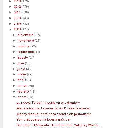
►
2013
(473)
►
2012
(479)
►
2011
(699)
►
2010
(743)
►
2009
(582)
▼
2008
(427)
►
diciembre
(27)
►
noviembre
(23)
►
octubre
(22)
►
septiembre
(7)
►
agosto
(24)
►
julio
(13)
►
junio
(35)
►
mayo
(49)
►
abril
(61)
►
marzo
(65)
►
febrero
(41)
▼
enero
(60)
La nueva TV dominicana en el extranjero
Mariela García, la reina de las DJ dominicanas
Manny Manuel comienza carrera en periodismo
Yomo aboga por la buena música
Decidido: El Mayimbe de la Bachata, Vakeró y Wason...