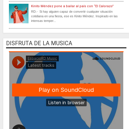
Kinito Méndez pone a bailar al país con “El Calorazo”
RD.- Si hay alguien capaz de convertir cualquier situación
cotidiana en una fiesta, ese es Kinito Méndez. Inspirado en las
intensas temper...
DISFRUTA DE LA MUSICA