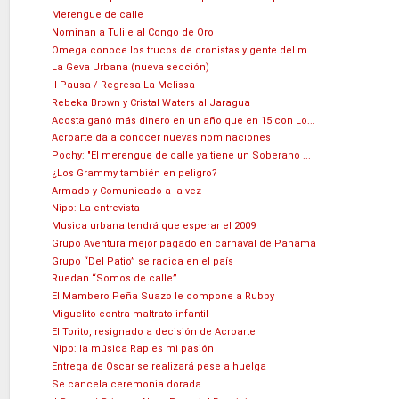
Merengue de calle
Nominan a Tulile al Congo de Oro
Omega conoce los trucos de cronistas y gente del m...
La Geva Urbana (nueva sección)
II-Pausa / Regresa La Melissa
Rebeka Brown y Cristal Waters al Jaragua
Acosta ganó más dinero en un año que en 15 con Lo...
Acroarte da a conocer nuevas nominaciones
Pochy: "El merengue de calle ya tiene un Soberano ...
¿Los Grammy también en peligro?
Armado y Comunicado a la vez
Nipo: La entrevista
Musica urbana tendrá que esperar el 2009
Grupo Aventura mejor pagado en carnaval de Panamá
Grupo “Del Patio” se radica en el país
Ruedan “Somos de calle”
El Mambero Peña Suazo le compone a Rubby
Miguelito contra maltrato infantil
El Torito, resignado a decisión de Acroarte
Nipo: la música Rap es mi pasión
Entrega de Oscar se realizará pese a huelga
Se cancela ceremonia dorada