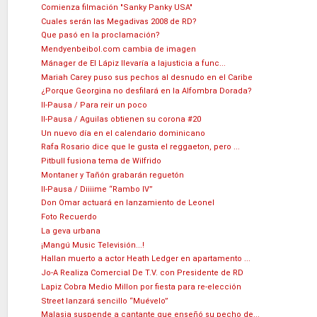
Comienza filmación "Sanky Panky USA"
Cuales serán las Megadivas 2008 de RD?
Que pasó en la proclamación?
Mendyenbeibol.com cambia de imagen
Mánager de El Lápiz llevaría a lajusticia a func...
Mariah Carey puso sus pechos al desnudo en el Caribe
¿Porque Georgina no desfilará en la Alfombra Dorada?
II-Pausa / Para reir un poco
II-Pausa / Aguilas obtienen su corona #20
Un nuevo día en el calendario dominicano
Rafa Rosario dice que le gusta el reggaeton, pero ...
Pitbull fusiona tema de Wilfrido
Montaner y Tañón grabarán reguetón
II-Pausa / Diiiime “Rambo IV”
Don Omar actuará en lanzamiento de Leonel
Foto Recuerdo
La geva urbana
¡Mangú Music Televisión...!
Hallan muerto a actor Heath Ledger en apartamento ...
Jo-A Realiza Comercial De T.V. con Presidente de RD
Lapiz Cobra Medio Millon por fiesta para re-elección
Street lanzará sencillo “Muévelo”
Malasia suspende a cantante que enseñó su pecho de...