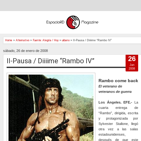
Home
»
Alternativo
»
Fuente: Alegría / Hoy
»
urbano
»
II-Pausa / Diiiime “Rambo IV”
sábado, 26 de enero de 2008
26
II-Pausa / Diiiime “Rambo IV”
Jan
2008
Rambo come back
El veterano de
veteranos de guerra
Los Ángeles. EFE.-
La
cuarta entrega de
“Rambo”, dirigida, escrita
y protagonizada por
Sylvester Stallone, llegó
otra vez a las salas
estadounidenses,
después de que este