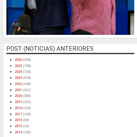
POST (NOTICIAS) ANTERIORES
►
2026
(334)
►
2025
(749)
►
2024
(718)
►
2023
(478)
►
2022
(448)
►
2021
(417)
►
2020
(359)
►
2019
(223)
►
2018
(110)
►
2017
(136)
►
2016
(63)
►
2015
(16)
►
2014
(192)