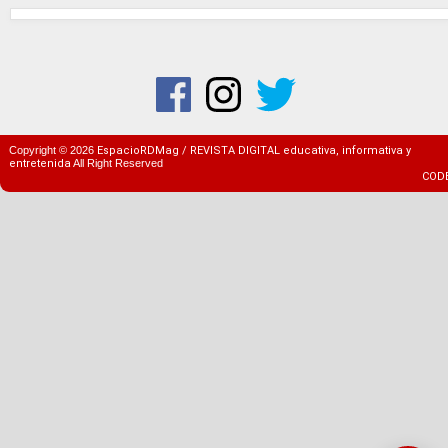
Copyright ©
2026
EspacioRDMag / REVISTA DIGITAL educativa, informativa y
entretenida
All Right Reserved
COD