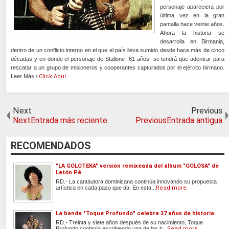
personaje apareciera por
última vez en la gran
pantalla hace veinte años.
Ahora la historia se
desarrolla en Birmania,
dentro de un conflicto interno en el que el país lleva sumido desde hace más de cinco
décadas y en donde el personaje de Stallone -61 años- se tendrá que adentrar para
rescatar a un grupo de misioneros y cooperantes capturados por el ejército birmano.
Leer Más /
Click Aquí
Next
Previous
NextEntrada más reciente
PreviousEntrada antigua
RECOMENDADOS
"LA GOLOTEKA" versión remixeada del álbum "GOLOSA" de
Letón Pé
RD.- La cantautora dominicana continúa innovando su propuesta
artística en cada paso que da. En esta...
Read more
La banda "Toque Profundo" celebra 37 años de historia
RD.- Treinta y siete años después de su nacimiento, Toque
Profundo continúa escribiendo una de las h...
Read more