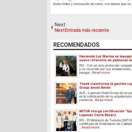
boda civiles y renovación de votos, con planes que se 
Next
NextEntrada más reciente
RECOMENDADOS
Hacienda Luz Marina se inaugu
nuevo referente en palmeras d
RD.- Con un acto protocolar cargado
y un recorrido por sus instalaciones
inaugur...
Read more
Thynk transforma la gestión Lo
Group desde Berlin
ALE.- Lopesan Hotel Group da un pas
en la sofisticación de su arquitectura
comercia...
Read more
MITUR otorga certificación “Qua
Lopesan Costa Bávaro
RD.- El Ministerio de Turismo (MITUR
certificado de Estándares de Calidad
...
Read more