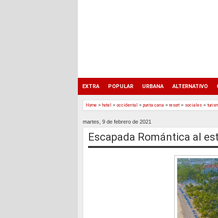
EXTRA
POPULAR
URBANA
ALTERNATIVO
Home
»
hotel
»
occidental
»
punta cana
»
resort
»
sociales
»
turis
martes, 9 de febrero de 2021
Escapada Romántica al est