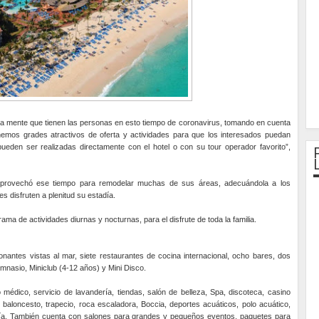
la mente que tienen las personas en esto tiempo de coronavirus, tomando en cuenta
enemos grades atractivos de oferta y actividades para que los interesados puedan
pueden ser realizadas directamente con el hotel o con su tour operador favorito”,
 aprovechó ese tiempo para remodelar muchas de sus áreas, adecuándola a los
 disfruten a plenitud su estadía.
ama de actividades diurnas y nocturnas, para el disfrute de toda la familia.
nantes vistas al mar, siete restaurantes de cocina internacional, ocho bares, dos
imnasio, Miniclub (4-12 años) y Mini Disco.
 médico, servicio de lavandería, tiendas, salón de belleza, Spa, discoteca, casino
bol, baloncesto, trapecio, roca escaladora, Boccia, deportes acuáticos, polo acuático,
uía. También cuenta con salones para grandes y pequeños eventos, paquetes para