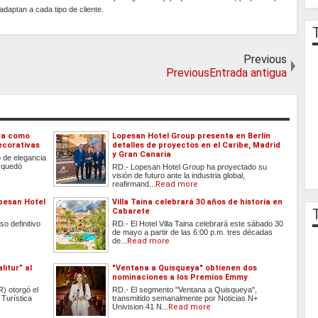
adaptan a cada tipo de cliente.
Previous
PreviousEntrada antigua
ra como
Lopesan Hotel Group presenta en Berlín
ecorativas
detalles de proyectos en el Caribe, Madrid
y Gran Canaria
 de elegancia
, quedó
RD.- Lopesan Hotel Group ha proyectado su
visión de futuro ante la industria global,
reafirmand...
Read more
pesan Hotel
Villa Taina celebrará 30 años de historia en
Cabarete
o definitivo
RD.- El Hotel Villa Taina celebrará este sábado 30
de mayo a partir de las 6:00 p.m. tres décadas
de...
Read more
litur” al
"Ventana a Quisqueya" obtienen dos
nominaciones a los Premios Emmy
) otorgó el
RD.- El segmento "Ventana a Quisqueya",
 Turística
transmitido semanalmente por Noticias N+
Univision 41 N...
Read more