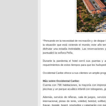
“Pensando en la necesidad de recreación y de disipar 
la situación que está viviendo el mundo; este año t
disfrutar una estadía inolvidable. Las reservaciones 
puntualizó la señora Peña.
Durante la pandemia el hotel cerró sus puertas y
requerimientos de estos tiempos para que los huéspedes
Occidental Caribe ofrece a sus clientes un amplio progr
Más sobre Occidental Caribe:
Cuenta con 798 habitaciones, la mayoría con impresio
piscinas y un parque acuático infantil con toboganes, g
Además, servicio de niñeras, sala de juegos, servicio
internacional, pistas de tenis, voleibol, beisbol, soft
Kayac, boggie, board, snorkeling y catamarán con g