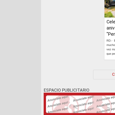
Cel
aniv
"Pe
RD.- E
mucho 
vez má
que per
C
ESPACIO PUBLICITARIO