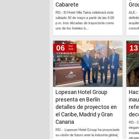
Cabarete
Gro
miércoles, 21 de agosto de 2024
RD.- El Hotel Villa Taina celebrará este
ALE.- 
lunes, 29 de abril de 2024
sábado 30 de mayo a partir de las 6:00
definit
p.m. tres décadas de trayectoria como
arquit
viernes, 25 de agosto de 2023
uno de los hoteles b...
consol
sábado, 29 de julio de 2023
Continúa »
06
13
Mar
2026
Lopesan Hotel Group
Hac
presenta en Berlín
ina
detalles de proyectos en
ref
el Caribe, Madrid y Gran
dec
Canaria
RD.- C
elegan
RD.- Lopesan Hotel Group ha proyectado
instal
su visión de futuro ante la industria global,
oficia