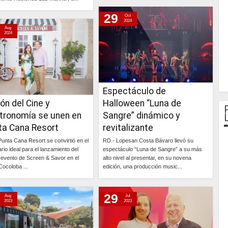
Continúa »
29
Continúa »
Oct
2024
Aug
2024
Espectáculo de
ón del Cine y
Halloween “Luna de
tronomía se unen en
Sangre” dinámico y
ta Cana Resort
revitalizante
unta Cana Resort se convirtió en el
RD.- Lopesan Costa Bávaro llevó su
rio ideal para el lanzamiento del
espectáculo “Luna de Sangre” a su más
 evento de Screen & Savor en el
alto nivel al presentar, en su novena
Cocoloba ...
edición, una producción music...
Continúa »
Continúa »
29
Aug
Jul
2023
2023