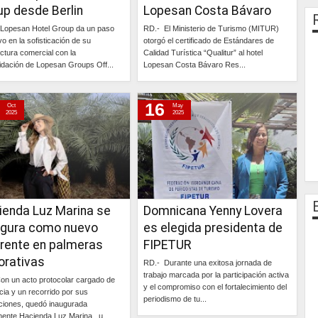
up desde Berlin
Lopesan Costa Bávaro
Lopesan Hotel Group da un paso
RD.- El Ministerio de Turismo (MITUR)
ivo en la sofisticación de su
otorgó el certificado de Estándares de
ectura comercial con la
Calidad Turística “Qualitur” al hotel
idación de Lopesan Groups Off...
Lopesan Costa Bávaro Res...
Continúa »
Continúa »
16
Oct
May
2025
2025
ienda Luz Marina se
Domnicana Yenny Lovera
ugura como nuevo
es elegida presidenta de
erente en palmeras
FIPETUR
orativas
RD.- Durante una exitosa jornada de
trabajo marcada por la participación activa
on un acto protocolar cargado de
y el compromiso con el fortalecimiento del
cia y un recorrido por sus
periodismo de tu...
aciones, quedó inaugurada
lmente Hacienda Luz Marina , u...