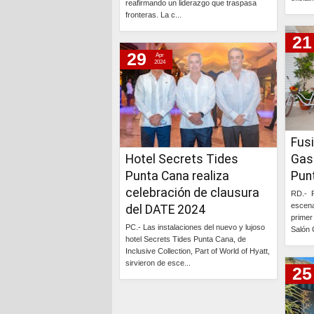
reafirmando un liderazgo que traspasa
fronteras. La c...
21
Continúa »
29
Apr
2024
Fusi
Hotel Secrets Tides
Gas
Punta Cana realiza
Pun
celebración de clausura
RD.- P
escena
del DATE 2024
primer
PC.- Las instalaciones del nuevo y lujoso
Salón 
hotel Secrets Tides Punta Cana, de
Inclusive Collection, Part of World of Hyatt,
sirvieron de esce...
25
Continúa »