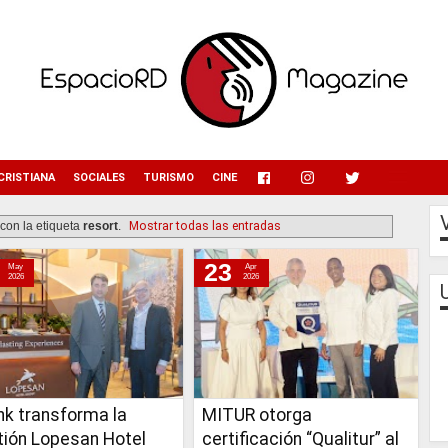
menu
CRISTIANA
SOCIALES
TURISMO
CINE
con la etiqueta
resort
.
Mostrar todas las entradas
23
May
Apr
2026
2026
nk transforma la
MITUR otorga
tión Lopesan Hotel
certificación “Qualitur” al