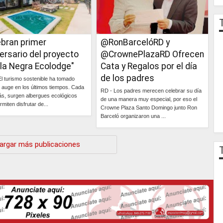
ebran primer
@RonBarcelóRD y
ersario del proyecto
@CrownePlazaRD Ofrecen
rla Negra Ecolodge"
Cata y Regalos por el día
de los padres
l turismo sostenible ha tomado
auge en los últimos tiempos. Cada
RD - Los padres merecen celebrar su día
s, surgen albergues ecológicos
de una manera muy especial, por eso el
miten disfrutar de...
Crowne Plaza Santo Domingo junto Ron
Barceló organizaron una ...
Continúa »
Continúa »
argar más publicaciones