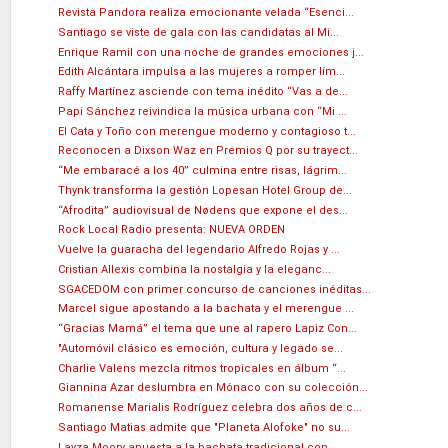
Revista Pandora realiza emocionante velada “Esenci...
Santiago se viste de gala con las candidatas al Mi...
Enrique Ramil con una noche de grandes emociones j...
Edith Alcántara impulsa a las mujeres a romper lím...
Raffy Martínez asciende con tema inédito “Vas a de...
Papi Sánchez reivindica la música urbana con “Mi ...
El Cata y Toño con merengue moderno y contagioso t...
Reconocen a Dixson Waz en Premios Q por su trayect...
“Me embaracé a los 40” culmina entre risas, lágrim...
Thynk transforma la gestión Lopesan Hotel Group de...
“Afrodita” audiovisual de Nødens que expone el des...
Rock Local Radio presenta: NUEVA ORDEN
Vuelve la guaracha del legendario Alfredo Rojas y ...
Cristian Allexis combina la nostalgia y la eleganc...
SGACEDOM con primer concurso de canciones inéditas...
Marcel sigue apostando a la bachata y el merengue ...
“Gracias Mamá” el tema que une al rapero Lapiz Con...
"Automóvil clásico es emoción, cultura y legado se...
Charlie Valens mezcla ritmos tropicales en álbum “...
Giannina Azar deslumbra en Mónaco con su colección...
Romanense Marialis Rodríguez celebra dos años de c...
Santiago Matias admite que "Planeta Alofoke" no su...
Layza Moory apuesta a la bachata tradicional con ...