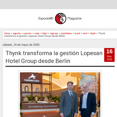
Home
»
agenda
»
eventos
»
extra
»
hotel
»
lopesan
»
plataforma
»
resort
»
tech
»
thynk
»
Thynk
transforma la gestión Lopesan Hotel Group desde Berlin
sábado, 16 de mayo de 2026
16
Thynk transforma la gestión Lopesan
May
Hotel Group desde Berlin
2026