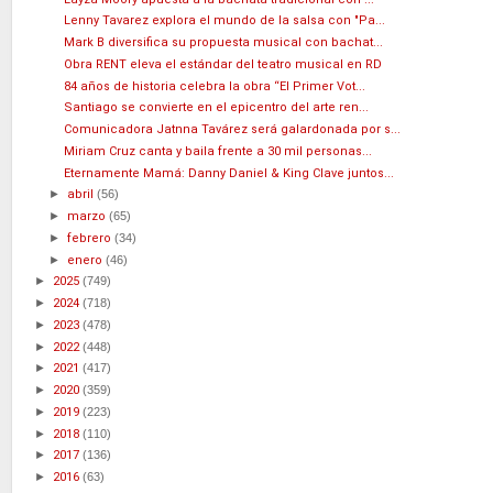
Lenny Tavarez explora el mundo de la salsa con "Pa...
Mark B diversifica su propuesta musical con bachat...
Obra RENT eleva el estándar del teatro musical en RD
84 años de historia celebra la obra “El Primer Vot...
Santiago se convierte en el epicentro del arte ren...
Comunicadora Jatnna Tavárez será galardonada por s...
Miriam Cruz canta y baila frente a 30 mil personas...
Eternamente Mamá: Danny Daniel & King Clave juntos...
►
abril
(56)
►
marzo
(65)
►
febrero
(34)
►
enero
(46)
►
2025
(749)
►
2024
(718)
►
2023
(478)
►
2022
(448)
►
2021
(417)
►
2020
(359)
►
2019
(223)
►
2018
(110)
►
2017
(136)
►
2016
(63)