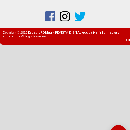
Copyright ©
2026
EspacioRDMag / REVISTA DIGITAL educativa, informativa y
entretenida
All Right Reserved
COD