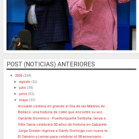
POST (NOTICIAS) ANTERIORES
▼
2026
(334)
►
agosto
(11)
►
julio
(34)
►
junio
(51)
▼
mayo
(37)
Acroarte celebra en grande el Día de las Madres Ac...
Bellaco: una historia de calle que encontró su voz...
Canante Dominico - Puertoriqueña Serbella, lanza e...
Villa Taina celebrará 30 años de historia en Cabarete
Jorge Drexler regresa a Santo Domingo con nuevo to...
El Canario y Lemar para celebrar el 58 aniversario...