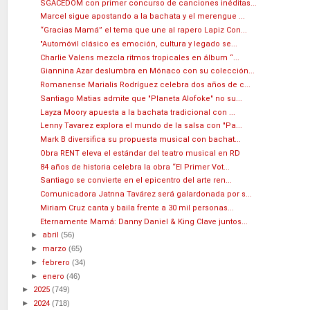
SGACEDOM con primer concurso de canciones inéditas...
Marcel sigue apostando a la bachata y el merengue ...
“Gracias Mamá” el tema que une al rapero Lapiz Con...
"Automóvil clásico es emoción, cultura y legado se...
Charlie Valens mezcla ritmos tropicales en álbum “...
Giannina Azar deslumbra en Mónaco con su colección...
Romanense Marialis Rodríguez celebra dos años de c...
Santiago Matias admite que "Planeta Alofoke" no su...
Layza Moory apuesta a la bachata tradicional con ...
Lenny Tavarez explora el mundo de la salsa con "Pa...
Mark B diversifica su propuesta musical con bachat...
Obra RENT eleva el estándar del teatro musical en RD
84 años de historia celebra la obra “El Primer Vot...
Santiago se convierte en el epicentro del arte ren...
Comunicadora Jatnna Tavárez será galardonada por s...
Miriam Cruz canta y baila frente a 30 mil personas...
Eternamente Mamá: Danny Daniel & King Clave juntos...
►
abril
(56)
►
marzo
(65)
►
febrero
(34)
►
enero
(46)
►
2025
(749)
►
2024
(718)