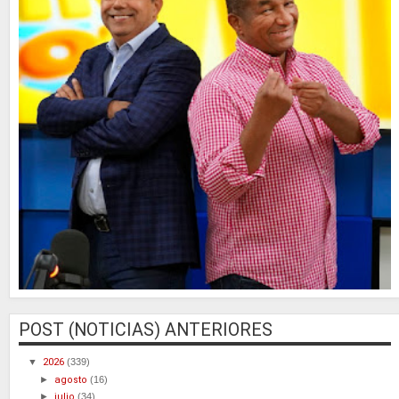
POST (NOTICIAS) ANTERIORES
▼
2026
(339)
►
agosto
(16)
►
julio
(34)