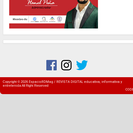
Copyright ©
2026
EspacioRDMag / REVISTA DIGITAL educativa, informativa y
entretenida
All Right Reserved
COD