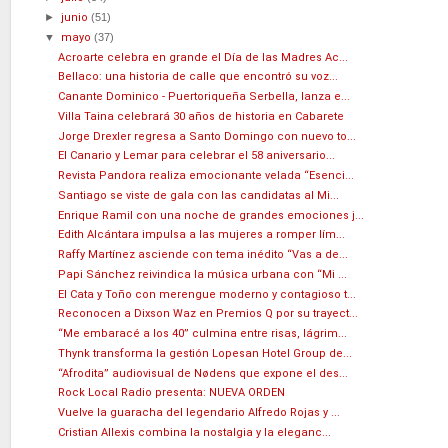
►
junio
(51)
▼
mayo
(37)
Acroarte celebra en grande el Día de las Madres Ac...
Bellaco: una historia de calle que encontró su voz...
Canante Dominico - Puertoriqueña Serbella, lanza e...
Villa Taina celebrará 30 años de historia en Cabarete
Jorge Drexler regresa a Santo Domingo con nuevo to...
El Canario y Lemar para celebrar el 58 aniversario...
Revista Pandora realiza emocionante velada “Esenci...
Santiago se viste de gala con las candidatas al Mi...
Enrique Ramil con una noche de grandes emociones j...
Edith Alcántara impulsa a las mujeres a romper lím...
Raffy Martínez asciende con tema inédito “Vas a de...
Papi Sánchez reivindica la música urbana con “Mi ...
El Cata y Toño con merengue moderno y contagioso t...
Reconocen a Dixson Waz en Premios Q por su trayect...
“Me embaracé a los 40” culmina entre risas, lágrim...
Thynk transforma la gestión Lopesan Hotel Group de...
“Afrodita” audiovisual de Nødens que expone el des...
Rock Local Radio presenta: NUEVA ORDEN
Vuelve la guaracha del legendario Alfredo Rojas y ...
Cristian Allexis combina la nostalgia y la eleganc...