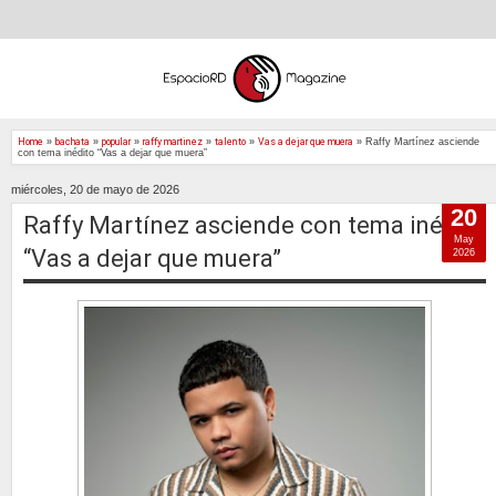
Home
»
bachata
»
popular
»
raffy martinez
»
talento
»
Vas a dejar que muera
»
Raffy Martínez asciende
con tema inédito “Vas a dejar que muera”
miércoles, 20 de mayo de 2026
20
Raffy Martínez asciende con tema inédito
May
“Vas a dejar que muera”
2026