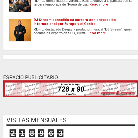
RD.- La comunicadora Verónica Batista vuelve a la pantalla con la
tercera temporada de “Fuera de Lig...
Read more
DJ Stream consolida su carrera con proyección
internacional por Europa y el Caribe
RD.- El destacado Deejay y productor musical "DJ Stream", quien
además es experto en SEO, culmi...
Read more
ESPACIO PUBLICITARIO
VISITAS MENSUALES
2
1
8
9
6
3