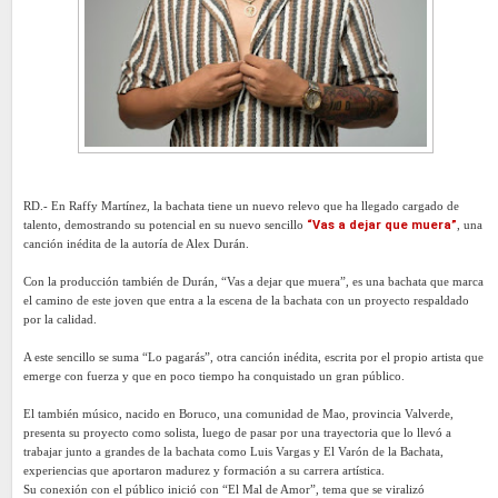
RD.- En Raffy Martínez, la bachata tiene un nuevo relevo que ha llegado cargado de
talento, demostrando su potencial en su nuevo sencillo
“Vas a dejar que muera”
, una
canción inédita de la autoría de Alex Durán.
Con la producción también de Durán, “Vas a dejar que muera”, es una bachata que marca
el camino de este joven que entra a la escena de la bachata con un proyecto respaldado
por la calidad.
A este sencillo se suma “Lo pagarás”, otra canción inédita, escrita por el propio artista que
emerge con fuerza y que en poco tiempo ha conquistado un gran público.
El también músico, nacido en Boruco, una comunidad de Mao, provincia Valverde,
presenta su proyecto como solista, luego de pasar por una trayectoria que lo llevó a
trabajar junto a grandes de la bachata como Luis Vargas y El Varón de la Bachata,
experiencias que aportaron madurez y formación a su carrera artística.
Su conexión con el público inició con “El Mal de Amor”, tema que se viralizó