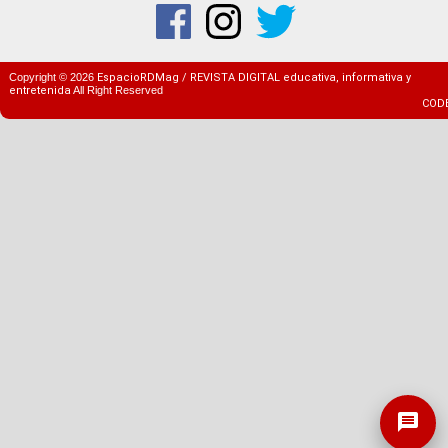
Copyright ©
2026
EspacioRDMag / REVISTA DIGITAL educativa, informativa y
entretenida
All Right Reserved
COD
message