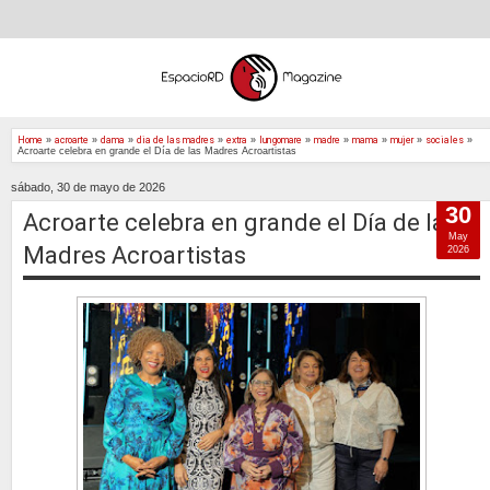
Home
»
acroarte
»
dama
»
dia de las madres
»
extra
»
lungomare
»
madre
»
mama
»
mujer
»
sociales
»
Acroarte celebra en grande el Día de las Madres Acroartistas
sábado, 30 de mayo de 2026
30
Acroarte celebra en grande el Día de las
May
Madres Acroartistas
2026