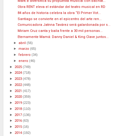
Mark B diversifica su propuesta musical con bachat...
Obra RENT eleva el estándar del teatro musical en RD
84 años de historia celebra la obra “El Primer Vot...
Santiago se convierte en el epicentro del arte ren...
Comunicadora Jatnna Tavárez será galardonada por s...
Miriam Cruz canta y baila frente a 30 mil personas...
Eternamente Mamá: Danny Daniel & King Clave juntos...
►
abril
(56)
►
marzo
(65)
►
febrero
(34)
►
enero
(46)
►
2025
(749)
►
2024
(718)
►
2023
(478)
►
2022
(448)
►
2021
(417)
►
2020
(359)
►
2019
(223)
►
2018
(110)
►
2017
(136)
►
2016
(63)
►
2015
(16)
►
2014
(192)