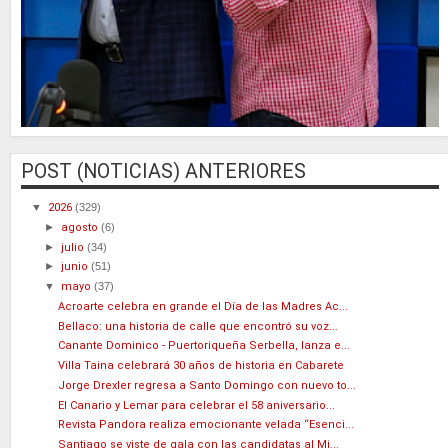
POST (NOTICIAS) ANTERIORES
▼
2026
(329)
►
agosto
(6)
►
julio
(34)
►
junio
(51)
▼
mayo
(37)
Acroarte celebra en grande el Día de las Madres Ac...
Bellaco: una historia de calle que encontró su voz...
Canante Dominico - Puertoriqueña Serbella, lanza e...
Villa Taina celebrará 30 años de historia en Cabarete
Jorge Drexler regresa a Santo Domingo con nuevo to...
El Canario y Lemar para celebrar el 58 aniversario...
Revista Pandora realiza emocionante velada “Esenci...
Santiago se viste de gala con las candidatas al Mi...