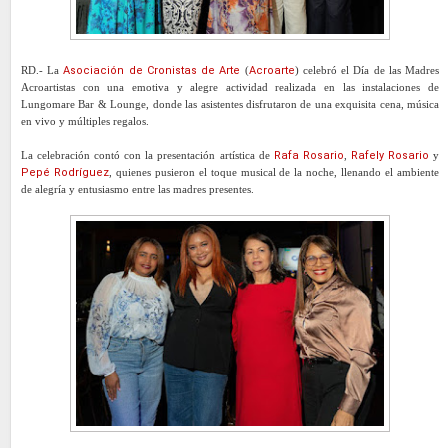
RD.- La
Asociación de Cronistas de Arte
(
Acroarte
) celebró el Día de las Madres
Acroartistas con una emotiva y alegre actividad realizada en las instalaciones de
Lungomare Bar & Lounge, donde las asistentes disfrutaron de una exquisita cena, música
en vivo y múltiples regalos.
La celebración contó con la presentación artística de
Rafa Rosario
,
Rafely Rosario
y
Pepé Rodríguez
, quienes pusieron el toque musical de la noche, llenando el ambiente
de alegría y entusiasmo entre las madres presentes.