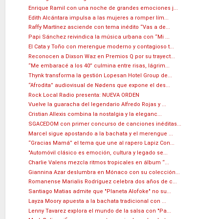
Enrique Ramil con una noche de grandes emociones j...
Edith Alcántara impulsa a las mujeres a romper lím...
Raffy Martínez asciende con tema inédito “Vas a de...
Papi Sánchez reivindica la música urbana con “Mi ...
El Cata y Toño con merengue moderno y contagioso t...
Reconocen a Dixson Waz en Premios Q por su trayect...
“Me embaracé a los 40” culmina entre risas, lágrim...
Thynk transforma la gestión Lopesan Hotel Group de...
“Afrodita” audiovisual de Nødens que expone el des...
Rock Local Radio presenta: NUEVA ORDEN
Vuelve la guaracha del legendario Alfredo Rojas y ...
Cristian Allexis combina la nostalgia y la eleganc...
SGACEDOM con primer concurso de canciones inéditas...
Marcel sigue apostando a la bachata y el merengue ...
“Gracias Mamá” el tema que une al rapero Lapiz Con...
"Automóvil clásico es emoción, cultura y legado se...
Charlie Valens mezcla ritmos tropicales en álbum “...
Giannina Azar deslumbra en Mónaco con su colección...
Romanense Marialis Rodríguez celebra dos años de c...
Santiago Matias admite que "Planeta Alofoke" no su...
Layza Moory apuesta a la bachata tradicional con ...
Lenny Tavarez explora el mundo de la salsa con "Pa...