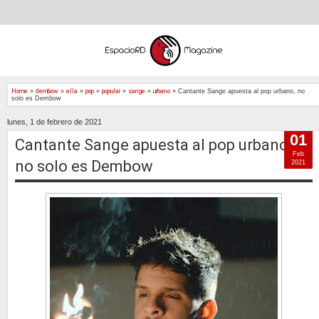
Home
»
dembow
»
ella
»
pop
»
popular
»
sange
»
urbano
»
Cantante Sange apuesta al pop urbano, no
solo es Dembow
lunes, 1 de febrero de 2021
01
Cantante Sange apuesta al pop urbano,
Feb
no solo es Dembow
2021