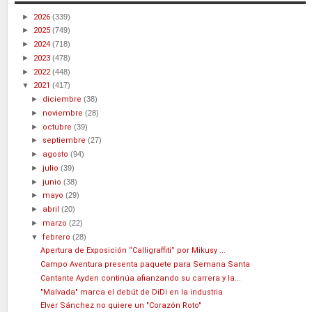
►
2026
(339)
►
2025
(749)
►
2024
(718)
►
2023
(478)
►
2022
(448)
▼
2021
(417)
►
diciembre
(38)
►
noviembre
(28)
►
octubre
(39)
►
septiembre
(27)
►
agosto
(94)
►
julio
(39)
►
junio
(38)
►
mayo
(29)
►
abril
(20)
►
marzo
(22)
▼
febrero
(28)
Apertura de Exposición “Calligraffiti” por Mikusy ...
Campo Aventura presenta paquete para Semana Santa
Cantante Ayden continúa afianzando su carrera y la...
"Malvada" marca el debút de DiDi en la industria
Elver Sánchez no quiere un "Corazón Roto"