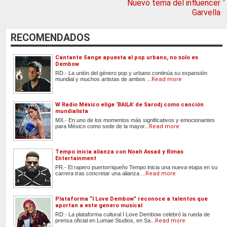
Nuevo tema del influencer
Garvella
RECOMENDADOS
Cantante Sange apuesta al pop urbano, no solo es
Dembow
RD.- La unión del género pop y urbano continúa su expansión
mundial y muchos artistas de ambos ...
Read more
W Radio México elige ‘BAILA’ de Sarodj como canción
mundialista
MX.- En uno de los momentos más significativos y emocionantes
para México como sede de la mayor...
Read more
Tempo inicia alianza con Noah Assad y Rimas
Entertainment
PR.- El rapero puertorriqueño Tempo inicia una nueva etapa en su
carrera tras concretar una alianza ...
Read more
Plataforma “I Love Dembow” reconoce a talentos que
aportan a este genero musical
RD.- La plataforma cultural I Love Dembow celebró la rueda de
prensa oficial en Lumae Studios, en Sa...
Read more