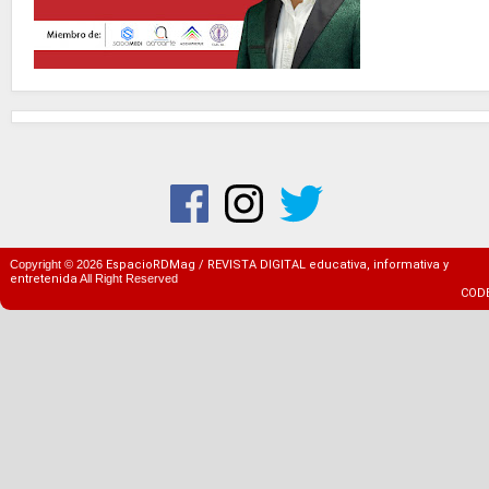
Copyright ©
2026
EspacioRDMag / REVISTA DIGITAL educativa, informativa y
entretenida
All Right Reserved
COD