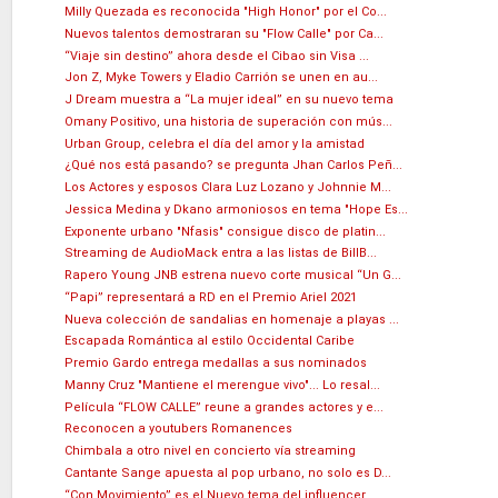
Milly Quezada es reconocida "High Honor" por el Co...
Nuevos talentos demostraran su "Flow Calle" por Ca...
“Viaje sin destino” ahora desde el Cibao sin Visa ...
Jon Z, Myke Towers y Eladio Carrión se unen en au...
J Dream muestra a “La mujer ideal” en su nuevo tema
Omany Positivo, una historia de superación con mús...
Urban Group, celebra el día del amor y la amistad
¿Qué nos está pasando? se pregunta Jhan Carlos Peñ...
Los Actores y esposos Clara Luz Lozano y Johnnie M...
Jessica Medina y Dkano armoniosos en tema "Hope Es...
Exponente urbano "Nfasis" consigue disco de platin...
Streaming de AudioMack entra a las listas de BillB...
Rapero Young JNB estrena nuevo corte musical “Un G...
“Papi” representará a RD en el Premio Ariel 2021
Nueva colección de sandalias en homenaje a playas ...
Escapada Romántica al estilo Occidental Caribe
Premio Gardo entrega medallas a sus nominados
Manny Cruz "Mantiene el merengue vivo"... Lo resal...
Película “FLOW CALLE” reune a grandes actores y e...
Reconocen a youtubers Romanences
Chimbala a otro nivel en concierto vía streaming
Cantante Sange apuesta al pop urbano, no solo es D...
“Con Movimiento” es el Nuevo tema del influencer ...