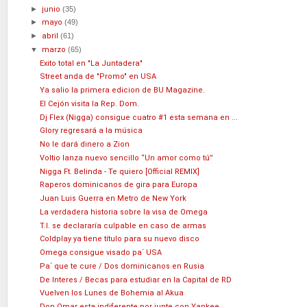
►
junio
(35)
►
mayo
(49)
►
abril
(61)
▼
marzo
(65)
Exito total en "La Juntadera"
Street anda de "Promo" en USA
Ya salio la primera edicion de BU Magazine.
El Cejón visita la Rep. Dom.
Dj Flex (Nigga) consigue cuatro #1 esta semana en ...
Glory regresará a la música
No le dará dinero a Zion
Voltio lanza nuevo sencillo “Un amor como tú”
Nigga Ft. Belinda - Te quiero [Official REMIX]
Raperos dominicanos de gira para Europa
Juan Luis Guerra en Metro de New York
La verdadera historia sobre la visa de Omega
T.I. se declararía culpable en caso de armas
Coldplay ya tiene título para su nuevo disco
Omega consigue visado pa´ USA
Pa´ que te cure / Dos dominicanos en Rusia
De Interes / Becas para estudiar en la Capital de RD
Vuelven los Lunes de Bohemia al Akua
Don Omar esta indiferente por junte con Yankee