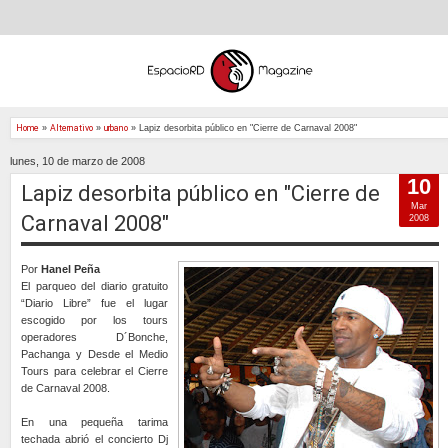
Home
»
Alternativo
»
urbano
»
Lapiz desorbita público en "Cierre de Carnaval 2008"
lunes, 10 de marzo de 2008
10
Lapiz desorbita público en "Cierre de
Mar
Carnaval 2008"
2008
Por
Hanel Peña
El parqueo del diario gratuito
“Diario Libre” fue el lugar
escogido por los tours
operadores D´Bonche,
Pachanga y Desde el Medio
Tours para celebrar el Cierre
de Carnaval 2008.
En una pequeña tarima
techada abrió el concierto Dj