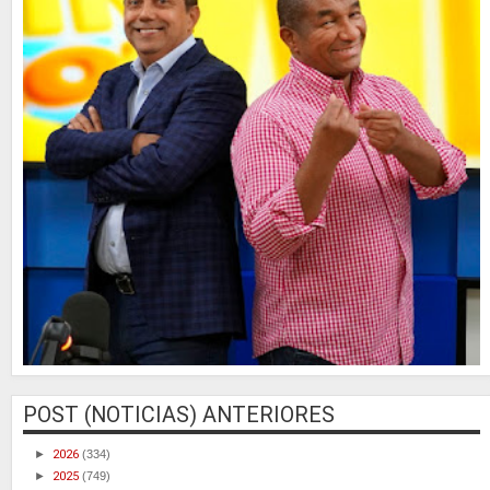
POST (NOTICIAS) ANTERIORES
►
2026
(334)
►
2025
(749)