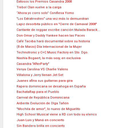
Exitosos los Premios Casandra 2008
Trebol Clan vuelve a la carga
“Ahora yo corro solo” Conifiesa Yomo
"Los Extratrrestres" una vez más lo demuestran
Lapiz desorbita público en "Cierre de Carnaval 2008"
Cantante de reggae escribe canción titulada Barack...
Don Omar y Daddy Yankee hacen las Paces
Café Tacvba hará documental sobre su historia
(8 de Marzo) Día Internacional de la Mujer
Technotronic y C+C Music Factory en Sto. Dgo.
Nashla Bogaert, la más sexy, en exclusiva
Casandra "AfterParty"
Venya Carolina VS Charlie Valens
Villalona y Jerry llenan Jet Set
Juanes afina sus guitarras para gira
Rapera dominicana se desahoga en España
BachataRap para el Pueblo
Carnval de República Dominicana
Ardiente Evolución de Olga Tañón
"Mochila de amor", lo nuevo de Miguelito
High School Musical viene a RD con todo su elenco
Juan Luis y Maná en concierto
Sin Bandera brilla en concierto