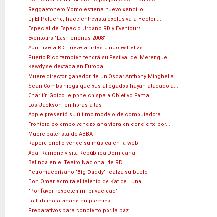
Reggaetonero Yomo estrena nuevo sencillo
Dj El Peluche, hace entrevista exclusiva a Hector ...
Especial de Espacio Urbano RD y Eventours
Eventours "Las Terrenas 2008"
Abril trae a RD nueve artistas cinco estrellas
Puerto Rico también tendrá su Festival del Merengue
Kewdy se destaca en Europa
Muere director ganador de un Oscar Anthony Minghella
Sean Combs niega que sus allegados hayan atacado a...
Charitín Goico le pone chispa a Objetivo Fama
Los Jackson, en horas altas
Apple presentó su último modelo de computadora
Frontera colombo-venezolana vibra en concierto por...
Muere baterista de ABBA
Rapero criollo vende su música en la web
Adal Ramone visita República Domicana
Belinda en el Teatro Nacional de RD
Petromacorisano "Big Daddy" realza su buelo
Don Omar admira el talento de Kat de Luna
"Por favor respeten mi privacidad"
Lo Urbano olvidado en premios
Preparativos para concierto por la paz