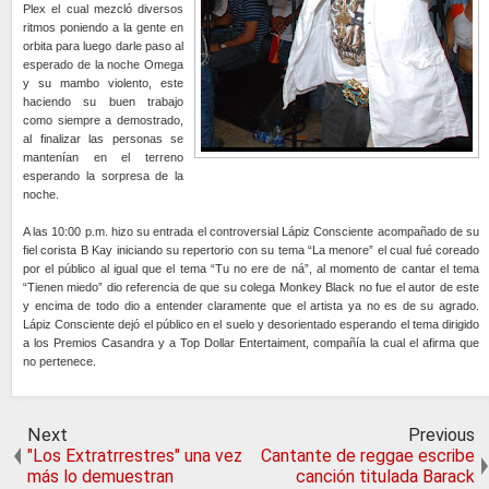
Plex el cual mezcló diversos
ritmos poniendo a la gente en
orbita para luego darle paso al
esperado de la noche Omega
y su mambo violento, este
haciendo su buen trabajo
como siempre a demostrado,
al finalizar las personas se
mantenían en el terreno
esperando la sorpresa de la
noche.
A las 10:00 p.m. hizo su entrada el controversial Lápiz Consciente acompañado de su
fiel corista B Kay iniciando su repertorio con su tema “La menore” el cual fué coreado
por el público al igual que el tema “Tu no ere de ná”, al momento de cantar el tema
“Tienen miedo” dio referencia de que su colega Monkey Black no fue el autor de este
y encima de todo dio a entender claramente que el artista ya no es de su agrado.
Lápiz Consciente dejó el público en el suelo y desorientado esperando el tema dirigido
a los Premios Casandra y a Top Dollar Entertaiment, compañía la cual el afirma que
no pertenece.
Next
Previous
"Los Extratrrestres" una vez
Cantante de reggae escribe
más lo demuestran
canción titulada Barack