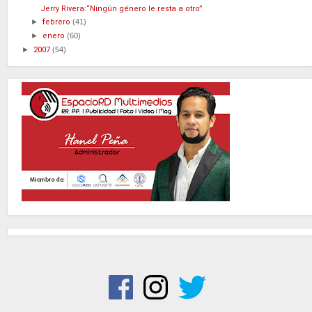
Jerry Rivera:“Ningún género le resta a otro”
►
febrero
(41)
►
enero
(60)
►
2007
(54)