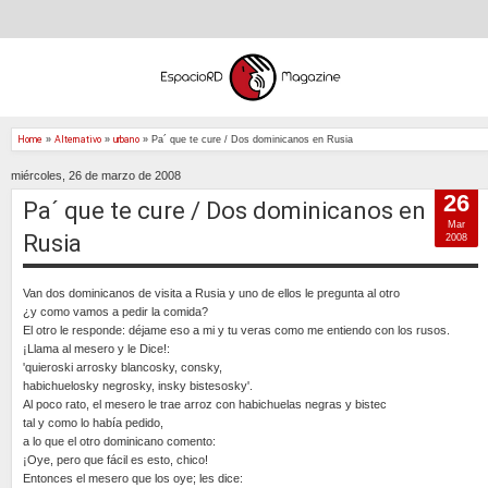
Home
»
Alternativo
»
urbano
»
Pa´ que te cure / Dos dominicanos en Rusia
miércoles, 26 de marzo de 2008
26
Pa´ que te cure / Dos dominicanos en
Mar
Rusia
2008
Van dos dominicanos de visita a Rusia y uno de ellos le pregunta al otro
¿y como vamos a pedir la comida?
El otro le responde: déjame eso a mi y tu veras como me entiendo con los rusos.
¡Llama al mesero y le Dice!:
'quieroski arrosky blancosky, consky,
habichuelosky negrosky, insky bistesosky'.
Al poco rato, el mesero le trae arroz con habichuelas negras y bistec
tal y como lo había pedido,
a lo que el otro dominicano comento:
¡Oye, pero que fácil es esto, chico!
Entonces el mesero que los oye; les dice: