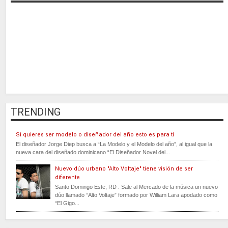
TRENDING
Si quieres ser modelo o diseñador del año esto es para tí
El diseñador Jorge Diep busca a “La Modelo y el Modelo del año”, al igual que la
nueva cara del diseñado dominicano “El Diseñador Novel del...
Nuevo dúo urbano "Alto Voltaje" tiene visión de ser
diferente
Santo Domingo Este, RD . Sale al Mercado de la música un nuevo
dúo llamado “Alto Voltaje” formado por William Lara apodado como
“El Gigo...