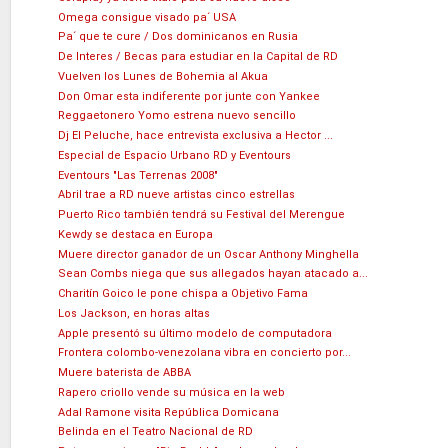
Omega consigue visado pa´ USA
Pa´ que te cure / Dos dominicanos en Rusia
De Interes / Becas para estudiar en la Capital de RD
Vuelven los Lunes de Bohemia al Akua
Don Omar esta indiferente por junte con Yankee
Reggaetonero Yomo estrena nuevo sencillo
Dj El Peluche, hace entrevista exclusiva a Hector ...
Especial de Espacio Urbano RD y Eventours
Eventours "Las Terrenas 2008"
Abril trae a RD nueve artistas cinco estrellas
Puerto Rico también tendrá su Festival del Merengue
Kewdy se destaca en Europa
Muere director ganador de un Oscar Anthony Minghella
Sean Combs niega que sus allegados hayan atacado a...
Charitín Goico le pone chispa a Objetivo Fama
Los Jackson, en horas altas
Apple presentó su último modelo de computadora
Frontera colombo-venezolana vibra en concierto por...
Muere baterista de ABBA
Rapero criollo vende su música en la web
Adal Ramone visita República Domicana
Belinda en el Teatro Nacional de RD