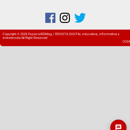
Copyright ©
2026
EspacioRDMag / REVISTA DIGITAL educativa, informativa y
entretenida
All Right Reserved
COD
message