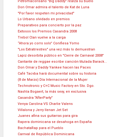
Petromacorisano "Big Daddy" realza su buelo
Don Omar admira el talento de Kat de Luna
"Por favor respeten mi privacidad"
Lo Urbano olvidado en premios
Preparativos para concierto por la paz
Exitosos los Premios Casandra 2008
Trebol Clan vuelve a la carga
“Ahora yo corro solo” Conifiesa Yomo
"Los Extratrrestres" una vez más lo demuestran
Lapiz desorbita público en "Cierre de Carnaval 2008"
Cantante de reggae escribe canción titulada Barack...
Don Omar y Daddy Yankee hacen las Paces
Café Tacvba hará documental sobre su historia
(8 de Marzo) Día Internacional de la Mujer
Technotronic y C+C Music Factory en Sto. Dgo.
Nashla Bogaert, la más sexy, en exclusiva
Casandra "AfterParty"
Venya Carolina VS Charlie Valens
Villalona y Jerry llenan Jet Set
Juanes afina sus guitarras para gira
Rapera dominicana se desahoga en España
BachataRap para el Pueblo
Carnval de República Dominicana