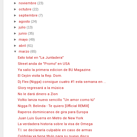
►
noviembre
(23)
►
octubre
(22)
►
septiembre
(7)
►
agosto
(24)
►
julio
(13)
►
junio
(35)
►
mayo
(49)
►
abril
(61)
▼
marzo
(65)
Exito total en "La Juntadera"
Street anda de "Promo" en USA
Ya salio la primera edicion de BU Magazine.
El Cejón visita la Rep. Dom.
Dj Flex (Nigga) consigue cuatro #1 esta semana en ...
Glory regresará a la música
No le dará dinero a Zion
Voltio lanza nuevo sencillo “Un amor como tú”
Nigga Ft. Belinda - Te quiero [Official REMIX]
Raperos dominicanos de gira para Europa
Juan Luis Guerra en Metro de New York
La verdadera historia sobre la visa de Omega
T.I. se declararía culpable en caso de armas
Coldplay ya tiene título para su nuevo disco