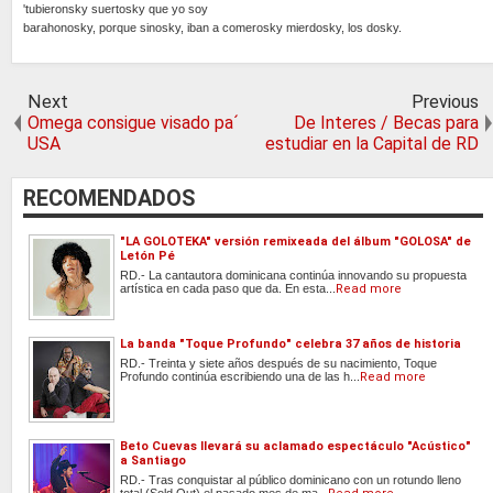
'tubieronsky suertosky que yo soy
barahonosky, porque sinosky, iban a comerosky mierdosky, los dosky.
Next
Previous
Omega consigue visado pa´
De Interes / Becas para
USA
estudiar en la Capital de RD
RECOMENDADOS
"LA GOLOTEKA" versión remixeada del álbum "GOLOSA" de
Letón Pé
RD.- La cantautora dominicana continúa innovando su propuesta
artística en cada paso que da. En esta...
Read more
La banda "Toque Profundo" celebra 37 años de historia
RD.- Treinta y siete años después de su nacimiento, Toque
Profundo continúa escribiendo una de las h...
Read more
Beto Cuevas llevará su aclamado espectáculo "Acústico"
a Santiago
RD.- Tras conquistar al público dominicano con un rotundo lleno