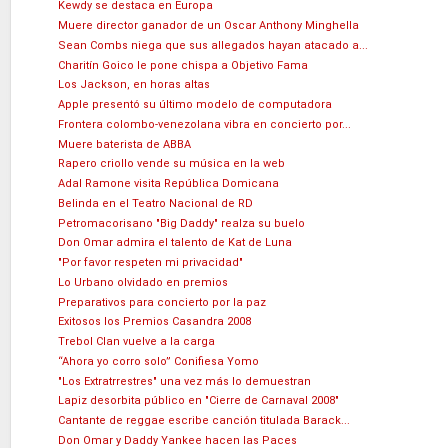
Kewdy se destaca en Europa
Muere director ganador de un Oscar Anthony Minghella
Sean Combs niega que sus allegados hayan atacado a...
Charitín Goico le pone chispa a Objetivo Fama
Los Jackson, en horas altas
Apple presentó su último modelo de computadora
Frontera colombo-venezolana vibra en concierto por...
Muere baterista de ABBA
Rapero criollo vende su música en la web
Adal Ramone visita República Domicana
Belinda en el Teatro Nacional de RD
Petromacorisano "Big Daddy" realza su buelo
Don Omar admira el talento de Kat de Luna
"Por favor respeten mi privacidad"
Lo Urbano olvidado en premios
Preparativos para concierto por la paz
Exitosos los Premios Casandra 2008
Trebol Clan vuelve a la carga
“Ahora yo corro solo” Conifiesa Yomo
"Los Extratrrestres" una vez más lo demuestran
Lapiz desorbita público en "Cierre de Carnaval 2008"
Cantante de reggae escribe canción titulada Barack...
Don Omar y Daddy Yankee hacen las Paces