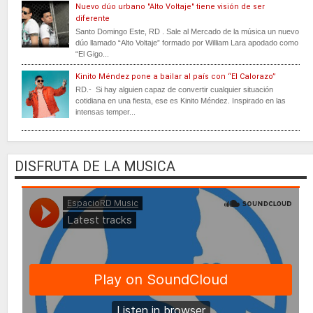
Nuevo dúo urbano "Alto Voltaje" tiene visión de ser
diferente
Santo Domingo Este, RD . Sale al Mercado de la música un nuevo
dúo llamado “Alto Voltaje” formado por William Lara apodado como
“El Gigo...
Kinito Méndez pone a bailar al país con “El Calorazo”
RD.- Si hay alguien capaz de convertir cualquier situación
cotidiana en una fiesta, ese es Kinito Méndez. Inspirado en las
intensas temper...
DISFRUTA DE LA MUSICA