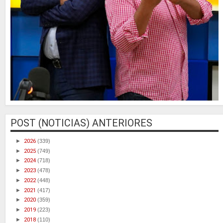
POST (NOTICIAS) ANTERIORES
►
2026
(339)
►
2025
(749)
►
2024
(718)
►
2023
(478)
►
2022
(448)
►
2021
(417)
►
2020
(359)
►
2019
(223)
►
2018
(110)