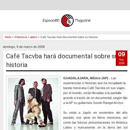
Home
»
Alternativo
»
urbano
»
Café Tacvba hará documental sobre su historia
domingo, 9 de marzo de 2008
09
Café Tacvba hará documental sobre su
Mar
historia
2008
GUADALAJARA, México (AP)
- Las
experiencias e historias que ha recopilado la
banda mexicana Café Tacvba en sus viajes
por el mundo, serán llevadas a la pantalla
grande a través de un documental, según dijo
a la AP su guitarrista Joselo Rangel Arroyo.
Su visita a Japón en noviembre del año
pasado, sus giras en tierra mexicana, así
como las futuras presentaciones en América
Latina y nuevamente en la tierra del sol