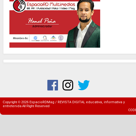
Copyright ©
2026
EspacioRDMag / REVISTA DIGITAL educativa, informativa y
entretenida
All Right Reserved
COD