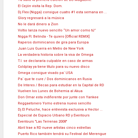
El Cejón visita la Rep. Dom.
Dj Flex (Nigga) consigue cuatro #1 esta semana en ...
Glory regresará a la música
No le dará dinero a Zion
Voltio lanza nuevo sencillo “Un amor como tú”
Nigga Ft. Belinda - Te quiero [Official REMIX]
Raperos dominicanos de gira para Europa
Juan Luis Guerra en Metro de New York
La verdadera historia sobre la visa de Omega
T.I. se declararía culpable en caso de armas
Coldplay ya tiene título para su nuevo disco
Omega consigue visado pa´ USA
Pa´ que te cure / Dos dominicanos en Rusia
De Interes / Becas para estudiar en la Capital de RD
Vuelven los Lunes de Bohemia al Akua
Don Omar esta indiferente por junte con Yankee
Reggaetonero Yomo estrena nuevo sencillo
Dj El Peluche, hace entrevista exclusiva a Hector ...
Especial de Espacio Urbano RD y Eventours
Eventours "Las Terrenas 2008"
Abril trae a RD nueve artistas cinco estrellas
Puerto Rico también tendrá su Festival del Merengue