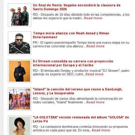
Un final de fiesta: Ilegales encenderá la clausura de
Santo Domingo 2026
RD.- Después de 16 días dándolo todo en las competencias, a los
atletas les espera lo que la tradici...
Read more
Tempo inicia alianza con Noah Assad y Rimas
Entertainment
PR.- El rapero puertorriqueño Tempo inicia una nueva etapa en su
carrera tras concretar una alianza ...
Read more
DJ Stream consolida su carrera con proyección
internacional por Europa y el Caribe
RD.- El destacado Deejay y productor musical "DJ Stream", quien
además es experto en SEO, culmi...
Read more
"Island" la canción del verano que reune a DaniLeigh,
Lennox, y La Insuperable
RD.- Después de varios días alimentando la conversación en
redes sociales, "Island" finalmente ...
Read more
"LA GOLOTEKA" versión remixeada del álbum "GOLOSA" de
Letón Pé
RD.- La cantautora dominicana continúa innovando su propuesta
artística en cada paso que da. En esta...
Read more