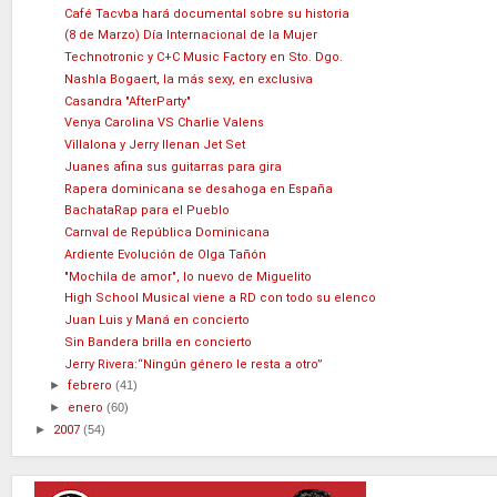
Café Tacvba hará documental sobre su historia
(8 de Marzo) Día Internacional de la Mujer
Technotronic y C+C Music Factory en Sto. Dgo.
Nashla Bogaert, la más sexy, en exclusiva
Casandra "AfterParty"
Venya Carolina VS Charlie Valens
Villalona y Jerry llenan Jet Set
Juanes afina sus guitarras para gira
Rapera dominicana se desahoga en España
BachataRap para el Pueblo
Carnval de República Dominicana
Ardiente Evolución de Olga Tañón
"Mochila de amor", lo nuevo de Miguelito
High School Musical viene a RD con todo su elenco
Juan Luis y Maná en concierto
Sin Bandera brilla en concierto
Jerry Rivera:“Ningún género le resta a otro”
►
febrero
(41)
►
enero
(60)
►
2007
(54)