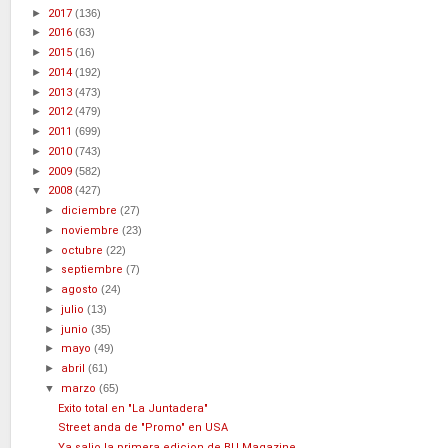
►
2017
(136)
►
2016
(63)
►
2015
(16)
►
2014
(192)
►
2013
(473)
►
2012
(479)
►
2011
(699)
►
2010
(743)
►
2009
(582)
▼
2008
(427)
►
diciembre
(27)
►
noviembre
(23)
►
octubre
(22)
►
septiembre
(7)
►
agosto
(24)
►
julio
(13)
►
junio
(35)
►
mayo
(49)
►
abril
(61)
▼
marzo
(65)
Exito total en "La Juntadera"
Street anda de "Promo" en USA
Ya salio la primera edicion de BU Magazine.