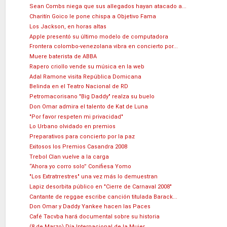
Sean Combs niega que sus allegados hayan atacado a...
Charitín Goico le pone chispa a Objetivo Fama
Los Jackson, en horas altas
Apple presentó su último modelo de computadora
Frontera colombo-venezolana vibra en concierto por...
Muere baterista de ABBA
Rapero criollo vende su música en la web
Adal Ramone visita República Domicana
Belinda en el Teatro Nacional de RD
Petromacorisano "Big Daddy" realza su buelo
Don Omar admira el talento de Kat de Luna
"Por favor respeten mi privacidad"
Lo Urbano olvidado en premios
Preparativos para concierto por la paz
Exitosos los Premios Casandra 2008
Trebol Clan vuelve a la carga
“Ahora yo corro solo” Conifiesa Yomo
"Los Extratrrestres" una vez más lo demuestran
Lapiz desorbita público en "Cierre de Carnaval 2008"
Cantante de reggae escribe canción titulada Barack...
Don Omar y Daddy Yankee hacen las Paces
Café Tacvba hará documental sobre su historia
(8 de Marzo) Día Internacional de la Mujer