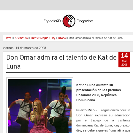
Home
»
Alternativo
»
Fuente: Alegría / Hoy
»
urbano
»
Don Omar admira el talento de Kat de Luna
viernes, 14 de marzo de 2008
14
Don Omar admira el talento de Kat de
Mar
Luna
2008
Kat de Luna durante su
presentación en los premios
Casandra 2008, República
Dominicana.
Puerto Rico.-
El reguetonero boricua
Don Omar expresó su admiración
por el trabajo de la cantante
dominicana Kat de Luna, cuyo éxito,
dijo, se debe a que es “una latina que