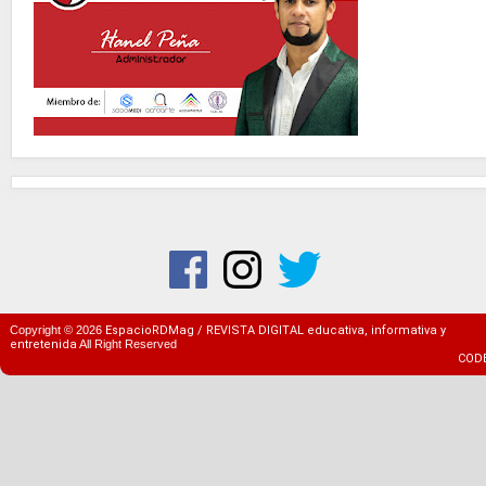
Copyright ©
2026
EspacioRDMag / REVISTA DIGITAL educativa, informativa y
entretenida
All Right Reserved
COD