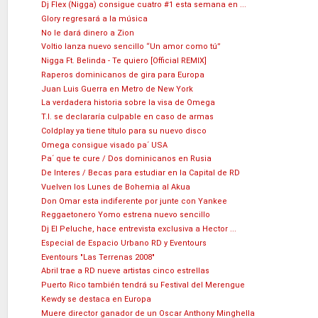
Dj Flex (Nigga) consigue cuatro #1 esta semana en ...
Glory regresará a la música
No le dará dinero a Zion
Voltio lanza nuevo sencillo “Un amor como tú”
Nigga Ft. Belinda - Te quiero [Official REMIX]
Raperos dominicanos de gira para Europa
Juan Luis Guerra en Metro de New York
La verdadera historia sobre la visa de Omega
T.I. se declararía culpable en caso de armas
Coldplay ya tiene título para su nuevo disco
Omega consigue visado pa´ USA
Pa´ que te cure / Dos dominicanos en Rusia
De Interes / Becas para estudiar en la Capital de RD
Vuelven los Lunes de Bohemia al Akua
Don Omar esta indiferente por junte con Yankee
Reggaetonero Yomo estrena nuevo sencillo
Dj El Peluche, hace entrevista exclusiva a Hector ...
Especial de Espacio Urbano RD y Eventours
Eventours "Las Terrenas 2008"
Abril trae a RD nueve artistas cinco estrellas
Puerto Rico también tendrá su Festival del Merengue
Kewdy se destaca en Europa
Muere director ganador de un Oscar Anthony Minghella