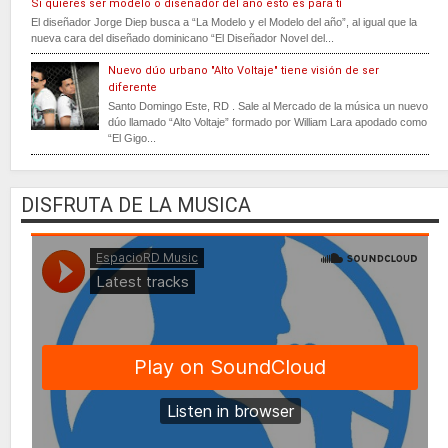
Si quieres ser modelo o diseñador del año esto es para tí
El diseñador Jorge Diep busca a “La Modelo y el Modelo del año”, al igual que la
nueva cara del diseñado dominicano “El Diseñador Novel del...
Nuevo dúo urbano "Alto Voltaje" tiene visión de ser
diferente
Santo Domingo Este, RD . Sale al Mercado de la música un nuevo
dúo llamado “Alto Voltaje” formado por William Lara apodado como
“El Gigo...
DISFRUTA DE LA MUSICA