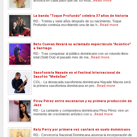
artística en cada paso que da. En esta...
Read more
La banda "Toque Profundo" celebra 37 años de historia
RD.- Treinta y siete años después de su nacimiento, Toque
Profundo continúa escribiendo una de las h...
Read more
Beto Cuevas llevará su aclamado espectáculo "Acústico"
a Santiago
RD.- Tras conquistar al público dominicano con un rotundo lleno
total (Sold Out) el pasado mes de ma...
Read more
Saxofonista Nayade en el Festival Internacional de
Saxofón "MedeSax"
COL.- La destacada saxofonista dominicana Nayade Macea será
la primera saxofonista dominicana en pre...
Read more
Pirou Pérez entre escenarios y su primera producción de
Jazz
RD.- La cantante y compositora dominicana Pirou Pérez vive un
momento de crecimiento artístico con u...
Read more
Katy Perry por primera vez cantará en suelo dominicano
RD.- Cervecería Nacional Dominicana anuncia la incorporación de