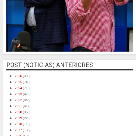
POST (NOTICIAS) ANTERIORES
►
2026
(339)
►
2025
(749)
►
2024
(718)
►
2023
(478)
►
2022
(448)
►
2021
(417)
►
2020
(359)
►
2019
(223)
►
2018
(110)
►
2017
(136)
►
(63)