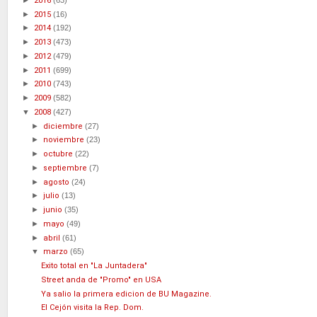
2016
►
2015
(16)
►
2014
(192)
►
2013
(473)
►
2012
(479)
►
2011
(699)
►
2010
(743)
►
2009
(582)
▼
2008
(427)
►
diciembre
(27)
►
noviembre
(23)
►
octubre
(22)
►
septiembre
(7)
►
agosto
(24)
►
julio
(13)
►
junio
(35)
►
mayo
(49)
►
abril
(61)
▼
marzo
(65)
Exito total en "La Juntadera"
Street anda de "Promo" en USA
Ya salio la primera edicion de BU Magazine.
El Cejón visita la Rep. Dom.