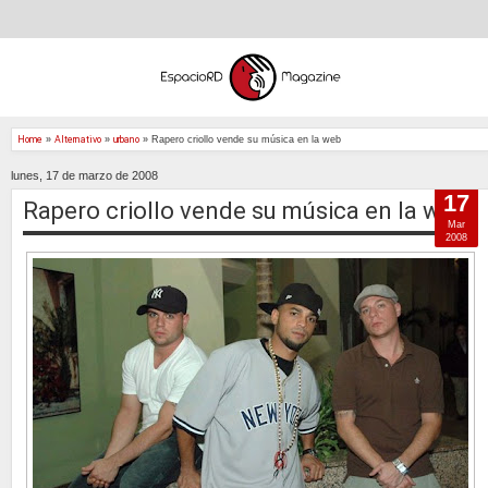
Home
»
Alternativo
»
urbano
»
Rapero criollo vende su música en la web
lunes, 17 de marzo de 2008
17
Rapero criollo vende su música en la web
Mar
2008