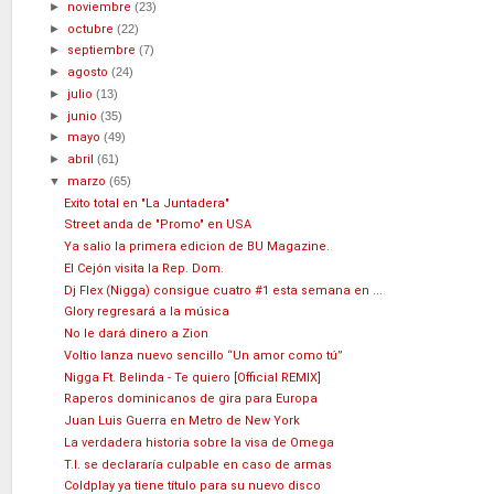
►
noviembre
(23)
►
octubre
(22)
►
septiembre
(7)
►
agosto
(24)
►
julio
(13)
►
junio
(35)
►
mayo
(49)
►
abril
(61)
▼
marzo
(65)
Exito total en "La Juntadera"
Street anda de "Promo" en USA
Ya salio la primera edicion de BU Magazine.
El Cejón visita la Rep. Dom.
Dj Flex (Nigga) consigue cuatro #1 esta semana en ...
Glory regresará a la música
No le dará dinero a Zion
Voltio lanza nuevo sencillo “Un amor como tú”
Nigga Ft. Belinda - Te quiero [Official REMIX]
Raperos dominicanos de gira para Europa
Juan Luis Guerra en Metro de New York
La verdadera historia sobre la visa de Omega
T.I. se declararía culpable en caso de armas
Coldplay ya tiene título para su nuevo disco