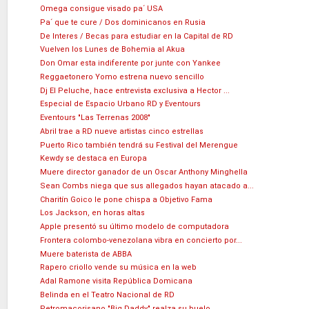
Omega consigue visado pa´ USA
Pa´ que te cure / Dos dominicanos en Rusia
De Interes / Becas para estudiar en la Capital de RD
Vuelven los Lunes de Bohemia al Akua
Don Omar esta indiferente por junte con Yankee
Reggaetonero Yomo estrena nuevo sencillo
Dj El Peluche, hace entrevista exclusiva a Hector ...
Especial de Espacio Urbano RD y Eventours
Eventours "Las Terrenas 2008"
Abril trae a RD nueve artistas cinco estrellas
Puerto Rico también tendrá su Festival del Merengue
Kewdy se destaca en Europa
Muere director ganador de un Oscar Anthony Minghella
Sean Combs niega que sus allegados hayan atacado a...
Charitín Goico le pone chispa a Objetivo Fama
Los Jackson, en horas altas
Apple presentó su último modelo de computadora
Frontera colombo-venezolana vibra en concierto por...
Muere baterista de ABBA
Rapero criollo vende su música en la web
Adal Ramone visita República Domicana
Belinda en el Teatro Nacional de RD
Petromacorisano "Big Daddy" realza su buelo