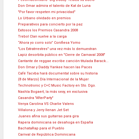
Don Omar admira el talento de Kat de Luna
"Por favor respeten mi privacidad"
Lo Urbano olvidado en premios
Preparativos para concierto por la paz
Exitosos los Premios Casandra 2008
Trebol Clan vuelve a la carga
“Ahora yo corro solo” Conifiesa Yomo
"Los Extratrrestres" una vez más lo demuestran
Lapiz desorbita público en "Cierre de Carnaval 2008"
Cantante de reggae escribe canción titulada Barack...
Don Omar y Daddy Yankee hacen las Paces
Café Tacvba hará documental sobre su historia
(8 de Marzo) Día Internacional de la Mujer
Technotronic y C+C Music Factory en Sto. Dgo.
Nashla Bogaert, la más sexy, en exclusiva
Casandra "AfterParty"
Venya Carolina VS Charlie Valens
Villalona y Jerry llenan Jet Set
Juanes afina sus guitarras para gira
Rapera dominicana se desahoga en España
BachataRap para el Pueblo
Carnval de República Dominicana