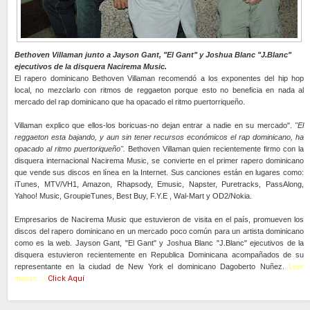
Bethoven Villaman junto a Jayson Gant, "El Gant" y Joshua Blanc "J.Blanc"
ejecutivos de la disquera Nacirema Music.
El rapero dominicano Bethoven Villaman recomendó a los exponentes del hip hop
local, no mezclarlo con ritmos de reggaeton porque esto no beneficia en nada al
mercado del rap dominicano que ha opacado el ritmo puertorriqueño.
Villaman explico que ellos-los boricuas-no dejan entrar a nadie en su mercado".
"El
reggaeton esta bajando, y aun sin tener recursos económicos el rap dominicano, ha
opacado al ritmo puertoriqueño".
Bethoven Villaman quien recientemente firmo con la
disquera internacional Nacirema Music, se convierte en el primer rapero dominicano
que vende sus discos en línea en la Internet. Sus canciones están en lugares como:
iTunes, MTV/VH1, Amazon, Rhapsody, Emusic, Napster, Puretracks, PassAlong,
Yahoo! Music, GroupieTunes, Best Buy, F.Y.E , Wal-Mart y OD2/Nokia.
Empresarios de Nacirema Music que estuvieron de visita en el país, promueven los
discos del rapero dominicano en un mercado poco común para un artista dominicano
como es la web. Jayson Gant, "El Gant" y Joshua Blanc "J.Blanc" ejecutivos de la
disquera estuvieron recientemente en Republica Dominicana acompañados de su
representante en la ciudad de New York el dominicano Dagoberto Nuñez.
Leer
másss.../
Click Aquí