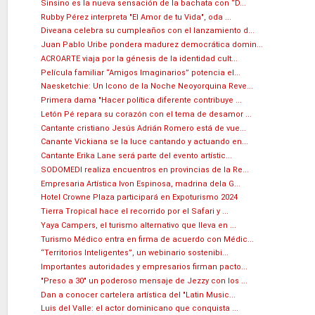
Sinsino es la nueva sensación de la bachata con “D...
Rubby Pérez interpreta "El Amor de tu Vida", oda ...
Diveana celebra su cumpleaños con el lanzamiento d...
Juan Pablo Uribe pondera madurez democrática domin...
ACROARTE viaja por la génesis de la identidad cult...
Película familiar “Amigos Imaginarios” potencia el...
Naesketchie: Un Icono de la Noche Neoyorquina Reve...
Primera dama "Hacer política diferente contribuye ...
Letón Pé repara su corazón con el tema de desamor ...
Cantante cristiano Jesús Adrián Romero está de vue...
Canante Vickiana se la luce cantando y actuando en...
Cantante Erika Lane será parte del evento artístic...
SODOMEDI realiza encuentros en provincias de la Re...
Empresaria Artística Ivon Espinosa, madrina dela G...
Hotel Crowne Plaza participará en Expoturismo 2024
Tierra Tropical hace el recorrido por el Safari y ...
Yaya Campers, el turismo alternativo que lleva en ...
Turismo Médico entra en firma de acuerdo con Médic...
“Territorios Inteligentes”, un webinario sostenibi...
Importantes autoridades y empresarios firman pacto...
"Preso a 30" un poderoso mensaje de Jezzy con los ...
Dan a conocer cartelera artística del "Latin Music...
Luis del Valle: el actor dominicano que conquista ...