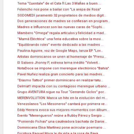
Tema "Cuentale" de el Cata ft Las 3 Mafias a buen ...
Felencho nos pone a bailar con "La arepa de Rosa"
SODOMEDI juramentó 32 propietarios de medios digit...
Dos generaciones de madres se confiesan en program...
Madres e Influencer son las nuevas caras de "Sophi...
Mambero "Omega" regala artículos y felicidad a mad...
“Mamá Eléctrica” una feria educativa sobre la movi...
“Equilibrando roles” evento dedicado a las madres ...
Paulina Aguirre, voz de Google Maps, lanza EP "Lov...
Artistas dominicanos se unen al homenaje de "Presu...
El Salsero Jhonny P, estrena tema inédito “Volvert...
NotaDoce se impone con merengue electrónico "Bahía"
Pavel Nuñez realiza gran concierto para las madres...
“Erasmo Tattoo” primer dominicano en realizar tatu...
Delmat1 impacta con su contagioso merengue urbano ...
Grupo AVENTURA sigue su Tour “Cerrando Ciclos” por...
MERENVOLUTION: Marca un hito en la evolución del m...
Venezolanos "Los Mesoneros" cantará por primera ve...
Eddy Herrera evoca sus mejores momentos con álbum...
Evento "Merengueros" reúne a Rubby Pérez y Sergio ...
"Poniendo Fichas" una cautivadora bachata de Danie...
Dominicana Elisa Martínez pone acircular poemario ...
Escritora Raquel Mora le da vida a la rosa de Baya...