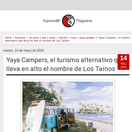
Home
»
Excursion
»
los taino
»
tour
»
travel
»
turismo
»
viaje
»
yaya campers
»
Yaya Campers, el turismo
alternativo que lleva en alto el nombre de Los Taínos
martes, 14 de mayo de 2024
14
Yaya Campers, el turismo alternativo que
May
lleva en alto el nombre de Los Taínos
2024