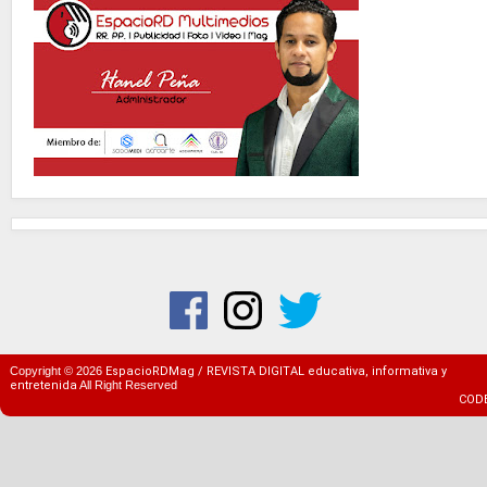
Copyright ©
2026
EspacioRDMag / REVISTA DIGITAL educativa, informativa y
entretenida
All Right Reserved
COD