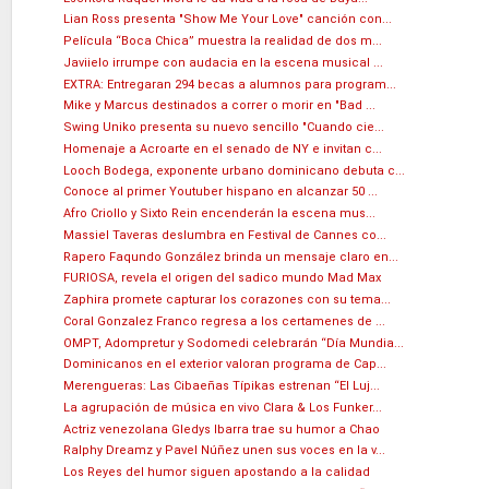
Lian Ross presenta "Show Me Your Love" canción con...
Película “Boca Chica” muestra la realidad de dos m...
Javiielo irrumpe con audacia en la escena musical ...
EXTRA: Entregaran 294 becas a alumnos para program...
Mike y Marcus destinados a correr o morir en "Bad ...
Swing Uniko presenta su nuevo sencillo "Cuando cie...
Homenaje a Acroarte en el senado de NY e invitan c...
Looch Bodega, exponente urbano dominicano debuta c...
Conoce al primer Youtuber hispano en alcanzar 50 ...
Afro Criollo y Sixto Rein encenderán la escena mus...
Massiel Taveras deslumbra en Festival de Cannes co...
Rapero Faqundo González brinda un mensaje claro en...
FURIOSA, revela el origen del sadico mundo Mad Max
Zaphira promete capturar los corazones con su tema...
Coral Gonzalez Franco regresa a los certamenes de ...
OMPT, Adompretur y Sodomedi celebrarán “Día Mundia...
Dominicanos en el exterior valoran programa de Cap...
Merengueras: Las Cibaeñas Típikas estrenan “El Luj...
La agrupación de música en vivo Clara & Los Funker...
Actriz venezolana Gledys Ibarra trae su humor a Chao
Ralphy Dreamz y Pavel Núñez unen sus voces en la v...
Los Reyes del humor siguen apostando a la calidad