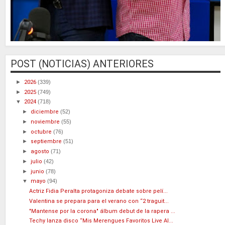
POST (NOTICIAS) ANTERIORES
►
2026
(339)
►
2025
(749)
▼
2024
(718)
►
diciembre
(52)
►
noviembre
(55)
►
octubre
(76)
►
septiembre
(51)
►
agosto
(71)
►
julio
(42)
►
junio
(78)
▼
mayo
(94)
Actriz Fidia Peralta protagoniza debate sobre pelí...
Valentina se prepara para el verano con “2 traguit...
"Mantense por la corona" álbum debut de la rapera ...
Techy lanza disco “Mis Merengues Favoritos Live Al...