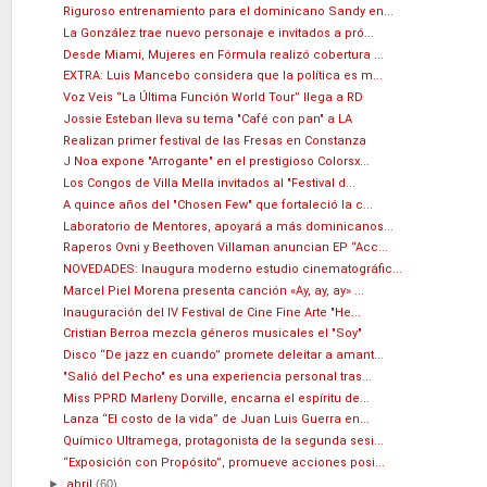
Riguroso entrenamiento para el dominicano Sandy en...
La González trae nuevo personaje e invitados a pró...
Desde Miami, Mujeres en Fórmula realizó cobertura ...
EXTRA: Luis Mancebo considera que la política es m...
Voz Veis “La Última Función World Tour” llega a RD
Jossie Esteban lleva su tema "Café con pan" a LA
Realizan primer festival de las Fresas en Constanza
J Noa expone "Arrogante" en el prestigioso Colorsx...
Los Congos de Villa Mella invitados al "Festival d...
A quince años del "Chosen Few" que fortaleció la c...
Laboratorio de Mentores, apoyará a más dominicanos...
Raperos Ovni y Beethoven Villaman anuncian EP “Acc...
NOVEDADES: Inaugura moderno estudio cinematográfic...
Marcel Piel Morena presenta canción «Ay, ay, ay» ...
Inauguración del IV Festival de Cine Fine Arte "He...
Cristian Berroa mezcla géneros musicales el "Soy"
Disco “De jazz en cuando” promete deleitar a amant...
"Salió del Pecho" es una experiencia personal tras...
Miss PPRD Marleny Dorville, encarna el espíritu de...
Lanza “El costo de la vida” de Juan Luis Guerra en...
Químico Ultramega, protagonista de la segunda sesi...
“Exposición con Propósito”, promueve acciones posi...
►
abril
(60)