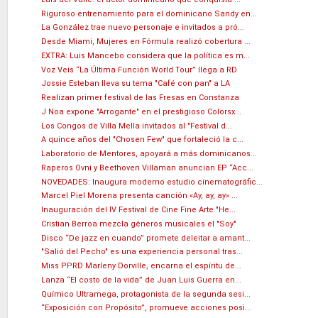
Riguroso entrenamiento para el dominicano Sandy en...
La González trae nuevo personaje e invitados a pró...
Desde Miami, Mujeres en Fórmula realizó cobertura ...
EXTRA: Luis Mancebo considera que la política es m...
Voz Veis “La Última Función World Tour” llega a RD
Jossie Esteban lleva su tema "Café con pan" a LA
Realizan primer festival de las Fresas en Constanza
J Noa expone "Arrogante" en el prestigioso Colorsx...
Los Congos de Villa Mella invitados al "Festival d...
A quince años del "Chosen Few" que fortaleció la c...
Laboratorio de Mentores, apoyará a más dominicanos...
Raperos Ovni y Beethoven Villaman anuncian EP “Acc...
NOVEDADES: Inaugura moderno estudio cinematográfic...
Marcel Piel Morena presenta canción «Ay, ay, ay» ...
Inauguración del IV Festival de Cine Fine Arte "He...
Cristian Berroa mezcla géneros musicales el "Soy"
Disco “De jazz en cuando” promete deleitar a amant...
"Salió del Pecho" es una experiencia personal tras...
Miss PPRD Marleny Dorville, encarna el espíritu de...
Lanza “El costo de la vida” de Juan Luis Guerra en...
Químico Ultramega, protagonista de la segunda sesi...
“Exposición con Propósito”, promueve acciones posi...