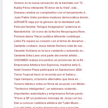
Sinsino es la nueva sensación de la bachata con “D...
Rubby Pérez interpreta "El Amor de tu Vida", oda ...
Diveana celebra su cumpleaños con el lanzamiento d...
Juan Pablo Uribe pondera madurez democrática domin...
ACROARTE viaja por la génesis de la identidad cult...
Película familiar “Amigos Imaginarios” potencia el...
Naesketchie: Un Icono de la Noche Neoyorquina Reve...
Primera dama "Hacer política diferente contribuye ...
Letón Pé repara su corazón con el tema de desamor ...
Cantante cristiano Jesús Adrián Romero está de vue...
Canante Vickiana se la luce cantando y actuando en...
Cantante Erika Lane será parte del evento artístic...
SODOMEDI realiza encuentros en provincias de la Re...
Empresaria Artística Ivon Espinosa, madrina dela G...
Hotel Crowne Plaza participará en Expoturismo 2024
Tierra Tropical hace el recorrido por el Safari y ...
Yaya Campers, el turismo alternativo que lleva en ...
Turismo Médico entra en firma de acuerdo con Médic...
“Territorios Inteligentes”, un webinario sostenibi...
Importantes autoridades y empresarios firman pacto...
"Preso a 30" un poderoso mensaje de Jezzy con los ...
Dan a conocer cartelera artística del "Latin Music...
Luis del Valle: el actor dominicano que conquista ...