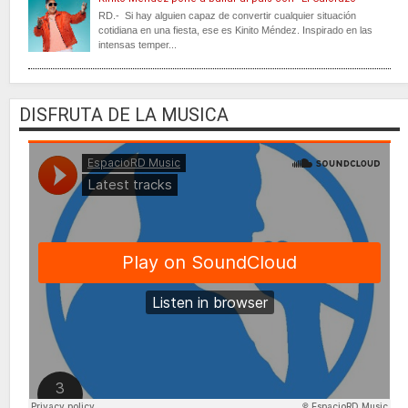
RD.- Si hay alguien capaz de convertir cualquier situación
cotidiana en una fiesta, ese es Kinito Méndez. Inspirado en las
intensas temper...
DISFRUTA DE LA MUSICA