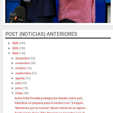
POST (NOTICIAS) ANTERIORES
►
2026
(334)
►
2025
(749)
▼
2024
(718)
►
diciembre
(52)
►
noviembre
(55)
►
octubre
(76)
►
septiembre
(51)
►
agosto
(71)
►
julio
(42)
►
junio
(78)
▼
mayo
(94)
Actriz Fidia Peralta protagoniza debate sobre pelí...
Valentina se prepara para el verano con “2 traguit...
"Mantense por la corona" álbum debut de la rapera ...