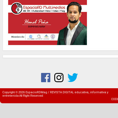
Copyright ©
2026
EspacioRDMag / REVISTA DIGITAL educativa, informativa y
entretenida
All Right Reserved
COD