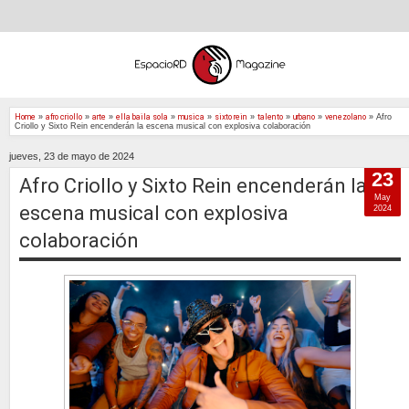
Home
»
afro criollo
»
arte
»
ella baila sola
»
musica
»
sixto rein
»
talento
»
urbano
»
venezolano
»
Afro
Criollo y Sixto Rein encenderán la escena musical con explosiva colaboración
jueves, 23 de mayo de 2024
23
Afro Criollo y Sixto Rein encenderán la
May
escena musical con explosiva
2024
colaboración