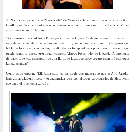
VEN.- La agrupación más “desacatada” de Venezuela lo volvió a hacer. Y es que Afro
Criollo prenderá la rumba con su nuevo sencillo promocional, “Ella baila sola”, en
colaboración con Sixto Rein.
“Para nosotros esta colaboración surge a través de la petición de todos nuestros fanáticos y
seguidores, tanto de Sixto como los nuestros, y realmente es un tema pachangoso que
habla de lo que es la mujer hoy en día, de esa independencia para hacer las cosas y que
puede lograr lo que se proponga –comenta Alfredo Rojas, líder de la banda. Al momento
de hacer todo este concepto, fue una lluvia de ideas que estoy seguro cumplirá con todas
las expectativas”.
Como es de esperar, “Ella baila sola” es un single que muestra lo que es Afro Criollo:
Energía arrolladora, fresca y buena música, pero con el toque característico de Sixto Rein,
elevando el nivel de la canción.