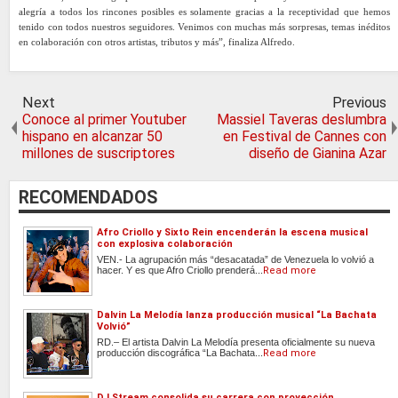
alegría a todos los rincones posibles es solamente gracias a la receptividad que hemos
tenido con todos nuestros seguidores. Venimos con muchas más sorpresas, temas inéditos
en colaboración con otros artistas, tributos y más”, finaliza Alfredo.
Next
Previous
Conoce al primer Youtuber
Massiel Taveras deslumbra
hispano en alcanzar 50
en Festival de Cannes con
millones de suscriptores
diseño de Gianina Azar
RECOMENDADOS
Afro Criollo y Sixto Rein encenderán la escena musical
con explosiva colaboración
VEN.- La agrupación más “desacatada” de Venezuela lo volvió a
hacer. Y es que Afro Criollo prenderá...
Read more
Dalvin La Melodía lanza producción musical “La Bachata
Volvió”
RD.– El artista Dalvin La Melodía presenta oficialmente su nueva
producción discográfica “La Bachata...
Read more
DJ Stream consolida su carrera con proyección