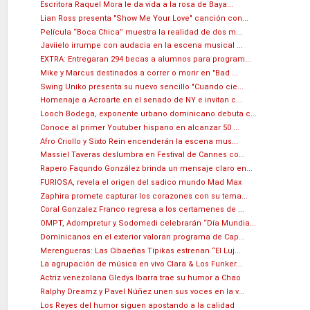
Escritora Raquel Mora le da vida a la rosa de Baya...
Lian Ross presenta "Show Me Your Love" canción con...
Película “Boca Chica” muestra la realidad de dos m...
Javiielo irrumpe con audacia en la escena musical ...
EXTRA: Entregaran 294 becas a alumnos para program...
Mike y Marcus destinados a correr o morir en "Bad ...
Swing Uniko presenta su nuevo sencillo "Cuando cie...
Homenaje a Acroarte en el senado de NY e invitan c...
Looch Bodega, exponente urbano dominicano debuta c...
Conoce al primer Youtuber hispano en alcanzar 50 ...
Afro Criollo y Sixto Rein encenderán la escena mus...
Massiel Taveras deslumbra en Festival de Cannes co...
Rapero Faqundo González brinda un mensaje claro en...
FURIOSA, revela el origen del sadico mundo Mad Max
Zaphira promete capturar los corazones con su tema...
Coral Gonzalez Franco regresa a los certamenes de ...
OMPT, Adompretur y Sodomedi celebrarán “Día Mundia...
Dominicanos en el exterior valoran programa de Cap...
Merengueras: Las Cibaeñas Típikas estrenan “El Luj...
La agrupación de música en vivo Clara & Los Funker...
Actriz venezolana Gledys Ibarra trae su humor a Chao
Ralphy Dreamz y Pavel Núñez unen sus voces en la v...
Los Reyes del humor siguen apostando a la calidad