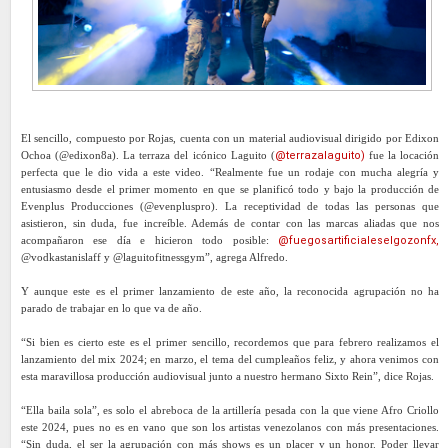
El sencillo, compuesto por Rojas, cuenta con un material audiovisual dirigido por Edixon
Ochoa (@edixon8a). La terraza del icónico Laguito (
@terrazalaguito)
fue la locación
perfecta que le dio vida a este video. “Realmente fue un rodaje con mucha alegría y
entusiasmo desde el primer momento en que se planificó todo y bajo la producción de
Evenplus Producciones (@evenpluspro). La receptividad de todas las personas que
asistieron, sin duda, fue increíble. Además de contar con las marcas aliadas que nos
acompañaron ese día e hicieron todo posible:
@fuegosartificialeselgozonfx,
@vodkastanislaff y @laguitofitnessgym”, agrega Alfredo.
Y aunque este es el primer lanzamiento de este año, la reconocida agrupación no ha
parado de trabajar en lo que va de año.
“Si bien es cierto este es el primer sencillo, recordemos que para febrero realizamos el
lanzamiento del mix 2024; en marzo, el tema del cumpleaños feliz, y ahora venimos con
esta maravillosa producción audiovisual junto a nuestro hermano Sixto Rein”, dice Rojas.
“Ella baila sola”, es solo el abreboca de la artillería pesada con la que viene Afro Criollo
este 2024, pues no es en vano que son los artistas venezolanos con más presentaciones.
“Sin duda, el ser la agrupación con más shows es un placer y un honor. Poder llevar