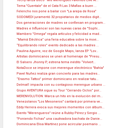
Techy lanza disco “Mis Merengues Favoritos Live Al...
Tema "Cuentale" de el Cata ft Las 3 Mafias a buen ...
Felencho nos pone a bailar con "La arepa de Rosa"
SODOMEDI juramentó 32 propietarios de medios digit...
Dos generaciones de madres se confiesan en program...
Madres e Influencer son las nuevas caras de "Sophi...
Mambero "Omega" regala artículos y felicidad a mad...
“Mamá Eléctrica” una feria educativa sobre la movi...
“Equilibrando roles” evento dedicado a las madres ...
Paulina Aguirre, voz de Google Maps, lanza EP "Lov...
Artistas dominicanos se unen al homenaje de "Presu...
El Salsero Jhonny P, estrena tema inédito “Volvert...
NotaDoce se impone con merengue electrónico "Bahía"
Pavel Nuñez realiza gran concierto para las madres...
“Erasmo Tattoo” primer dominicano en realizar tatu...
Delmat1 impacta con su contagioso merengue urbano ...
Grupo AVENTURA sigue su Tour “Cerrando Ciclos” por...
MERENVOLUTION: Marca un hito en la evolución del m...
Venezolanos "Los Mesoneros" cantará por primera ve...
Eddy Herrera evoca sus mejores momentos con álbum...
Evento "Merengueros" reúne a Rubby Pérez y Sergio ...
"Poniendo Fichas" una cautivadora bachata de Danie...
Dominicana Elisa Martínez pone acircular poemario ...