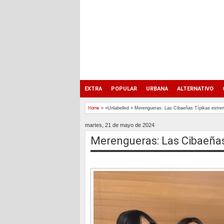
EXTRA
POPULAR
URBANA
ALTERNATIVO
Home
» »Unlabelled »
Merengueras: Las Cibaeñas Típikas estrena
martes, 21 de mayo de 2024
Merengueras: Las Cibaeñas 