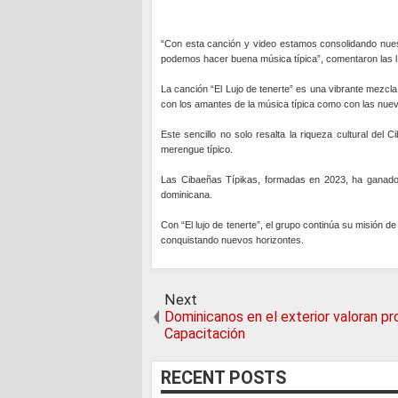
“Con esta canción y video estamos consolidando nues
podemos hacer buena música típica”, comentaron las l
La canción “El Lujo de tenerte” es una vibrante mezcl
con los amantes de la música típica como con las nu
Este sencillo no solo resalta la riqueza cultural del
merengue típico.
Las Cibaeñas Típikas, formadas en 2023, ha ganado 
dominicana.
Con “El lujo de tenerte”, el grupo continúa su misión d
conquistando nuevos horizontes.
Next
Dominicanos en el exterior valoran p
Capacitación
RECENT POSTS