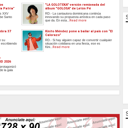
os
"LA GOLOTEKA" versión remixeada del
a Patria”
álbum "GOLOSA" de Letón Pé
os XXV
RD.- La cantautora dominicana continúa
be Santo
innovando su propuesta artística en cada paso
que da. En esta...
Read more
ebra 37
Kinito Méndez pone a bailar al país con “El
Calorazo”
e su
RD.- Si hay alguien capaz de convertir cualquier
 escribiendo
situación cotidiana en una fiesta, ese es
Kini...
Read more
e
RD 2026
protagonizó
e la gala