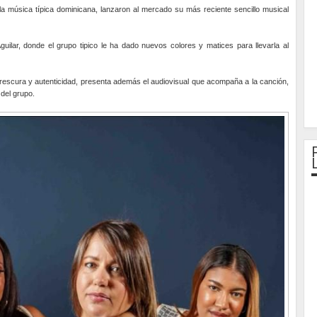
a música típica dominicana, lanzaron al mercado su más reciente sencillo musical
guilar, donde el grupo tipico le ha dado nuevos colores y matices para llevarla al
rescura y autenticidad, presenta además el audiovisual que acompaña a la canción,
 del grupo.