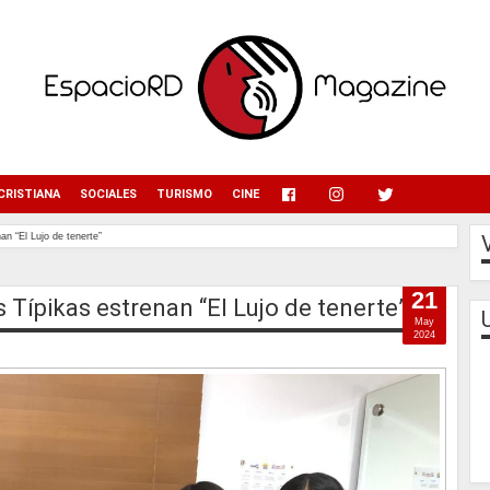
menu
CRISTIANA
SOCIALES
TURISMO
CINE
n “El Lujo de tenerte”
21
Típikas estrenan “El Lujo de tenerte”
May
2024