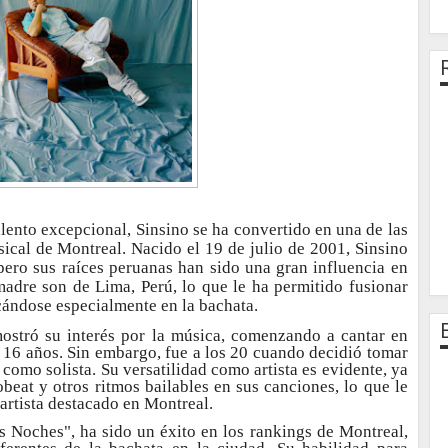
lento excepcional, Sinsino se ha convertido en una de las
sical de Montreal. Nacido el 19 de julio de 2001, Sinsino
pero sus raíces peruanas han sido una gran influencia en
adre son de Lima, Perú, lo que le ha permitido fusionar
acándose especialmente en la bachata.
ostró su interés por la música, comenzando a cantar en
 16 años. Sin embargo, fue a los 20 cuando decidió tomar
 como solista. Su versatilidad como artista es evidente, ya
beat y otros ritmos bailables en sus canciones, lo que le
artista destacado en Montreal.
es Noches", ha sido un éxito en los rankings de Montreal,