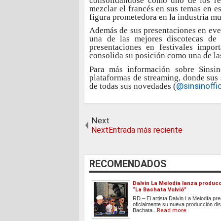
consolidándose como uno de los ref
mezclar el francés en sus temas en e
figura prometedora en la industria mu
Además de sus presentaciones en eve
una de las mejores discotecas de 
presentaciones en festivales impo
consolida su posición como una de la
Para más información sobre Sinsin
plataformas de streaming, donde sus 
de todas sus novedades (
@sinsinoffic
Next
NextEntrada más reciente
RECOMENDADOS
Dalvin La Melodía lanza produc
“La Bachata Volvió”
RD.– El artista Dalvin La Melodía pr
oficialmente su nueva producción dis
Bachata...
Read more