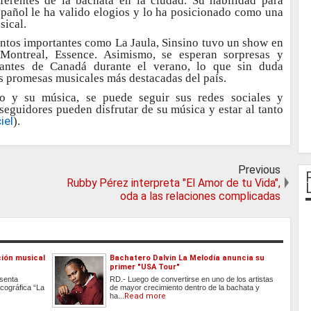
erentes de la bachata en la ciudad. Su habilidad para
spañol le ha valido elogios y lo ha posicionado como una
sical.
ntos importantes como La Jaula, Sinsino tuvo un show en
Montreal, Essence. Asimismo, se esperan sorpresas y
rtantes de Canadá durante el verano, lo que sin duda
s promesas musicales más destacadas del país.
o y su música, se puede seguir sus redes sociales y
seguidores pueden disfrutar de su música y estar al tanto
iel
).
Previous
Rubby Pérez interpreta "El Amor de tu Vida",
oda a las relaciones complicadas
ción musical
Bachatero Dalvin La Melodía anuncia su
primer "USA Tour"
esenta
RD.- Luego de convertirse en uno de los artistas
cográfica “La
de mayor crecimiento dentro de la bachata y
ha...
Read more