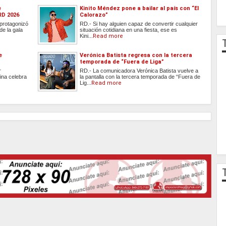
e
Kinito Méndez pone a bailar al país con “El
RD 2026
Calorazo”
protagonizó
RD.- Si hay alguien capaz de convertir cualquier
e la gala
situación cotidiana en una fiesta, ese es
Kini...
Read more
e
Verónica Batista regresa con la tercera
temporada de “Fuera de Liga”
r
RD.- La comunicadora Verónica Batista vuelve a
ina celebra
la pantalla con la tercera temporada de “Fuera de
Lig...
Read more