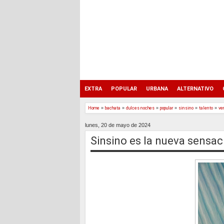
EXTRA
POPULAR
URBANA
ALTERNATIVO
Home
»
bachata
»
dulces noches
»
popular
»
sinsino
»
talento
»
ve
lunes, 20 de mayo de 2024
Sinsino es la nueva sensac