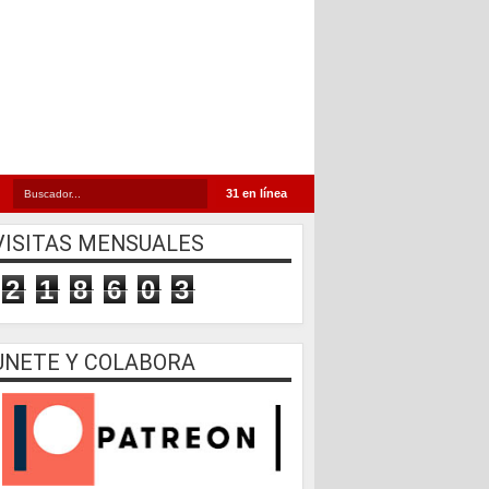
31 en línea
VISITAS MENSUALES
2
1
8
6
0
3
UNETE Y COLABORA