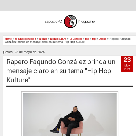
Home
»
faqundo gonzalez
»
hip hop
»
hip hop kulture
»
Lo Correcto
»
mc
»
rap
»
urbano
»
Rapero Faqundo
González brinda un mensaje claro en su tema "Hip Hop Kulture"
jueves, 23 de mayo de 2024
23
Rapero Faqundo González brinda un
May
mensaje claro en su tema "Hip Hop
2024
Kulture"