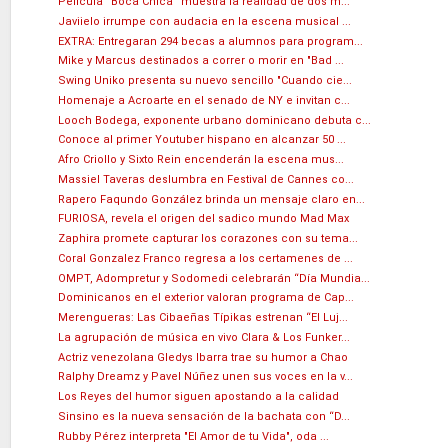
Película “Boca Chica” muestra la realidad de dos m...
Javiielo irrumpe con audacia en la escena musical ...
EXTRA: Entregaran 294 becas a alumnos para program...
Mike y Marcus destinados a correr o morir en "Bad ...
Swing Uniko presenta su nuevo sencillo "Cuando cie...
Homenaje a Acroarte en el senado de NY e invitan c...
Looch Bodega, exponente urbano dominicano debuta c...
Conoce al primer Youtuber hispano en alcanzar 50 ...
Afro Criollo y Sixto Rein encenderán la escena mus...
Massiel Taveras deslumbra en Festival de Cannes co...
Rapero Faqundo González brinda un mensaje claro en...
FURIOSA, revela el origen del sadico mundo Mad Max
Zaphira promete capturar los corazones con su tema...
Coral Gonzalez Franco regresa a los certamenes de ...
OMPT, Adompretur y Sodomedi celebrarán “Día Mundia...
Dominicanos en el exterior valoran programa de Cap...
Merengueras: Las Cibaeñas Típikas estrenan “El Luj...
La agrupación de música en vivo Clara & Los Funker...
Actriz venezolana Gledys Ibarra trae su humor a Chao
Ralphy Dreamz y Pavel Núñez unen sus voces en la v...
Los Reyes del humor siguen apostando a la calidad
Sinsino es la nueva sensación de la bachata con “D...
Rubby Pérez interpreta "El Amor de tu Vida", oda ...