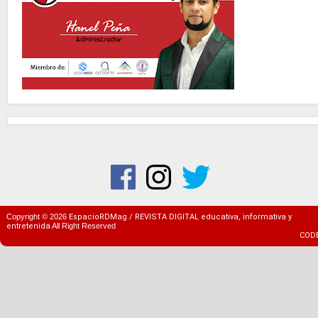
Copyright ©
2026
EspacioRDMag / REVISTA DIGITAL educativa, informativa y
entretenida
All Right Reserved
COD