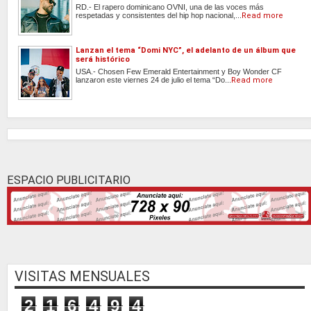
RD.- El rapero dominicano OVNI, una de las voces más
respetadas y consistentes del hip hop nacional,...
Read more
Lanzan el tema “Domi NYC”, el adelanto de un álbum que
será histórico
USA.- Chosen Few Emerald Entertainment y Boy Wonder CF
lanzaron este viernes 24 de julio el tema “Do...
Read more
ESPACIO PUBLICITARIO
VISITAS MENSUALES
2
1
6
4
9
4