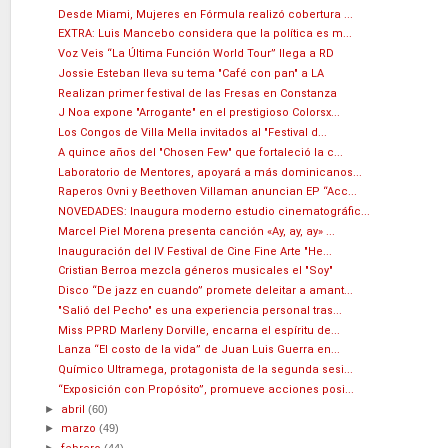
Desde Miami, Mujeres en Fórmula realizó cobertura ...
EXTRA: Luis Mancebo considera que la política es m...
Voz Veis “La Última Función World Tour” llega a RD
Jossie Esteban lleva su tema "Café con pan" a LA
Realizan primer festival de las Fresas en Constanza
J Noa expone "Arrogante" en el prestigioso Colorsx...
Los Congos de Villa Mella invitados al "Festival d...
A quince años del "Chosen Few" que fortaleció la c...
Laboratorio de Mentores, apoyará a más dominicanos...
Raperos Ovni y Beethoven Villaman anuncian EP “Acc...
NOVEDADES: Inaugura moderno estudio cinematográfic...
Marcel Piel Morena presenta canción «Ay, ay, ay» ...
Inauguración del IV Festival de Cine Fine Arte "He...
Cristian Berroa mezcla géneros musicales el "Soy"
Disco “De jazz en cuando” promete deleitar a amant...
"Salió del Pecho" es una experiencia personal tras...
Miss PPRD Marleny Dorville, encarna el espíritu de...
Lanza “El costo de la vida” de Juan Luis Guerra en...
Químico Ultramega, protagonista de la segunda sesi...
“Exposición con Propósito”, promueve acciones posi...
►
abril
(60)
►
marzo
(49)