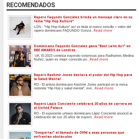
RECOMENDADOS
Rapero Faqundo González brinda un mensaje claro en su
tema "Hip Hop Kulture"
LON.- "Hip Hop Kulture" así se titula el nuevo sencillo + video del
rapero dominicano FAQUNDO Gonzá...
Read more
Dominicano Faqundo Gonzalez gana "Best Latin Act" en
RBE AWARDS de Londres
UK. El 2023 continúa trayendo sorpresas para Radhames Medina
Nuñez, quien es mejor conocido po...
Read more
Rapero Kashmir Jones destaca el poder del Hip Hop para
la Salud Mental
RD.- El artista dominicano Kashmir Jones participó en la mesa
redonda “Hip Hop y salud mental”, eve...
Read more
Rapero Lápiz Conciente celebrará 20 años de carrera en
el United Palace
RD.- El exponente urbano dominicano Lápiz Conciente anunció la
celebración de sus 20 años de trayect...
Read more
"Despertar" el llamado de OVNI a esas personas que
enfrentan obstáculos