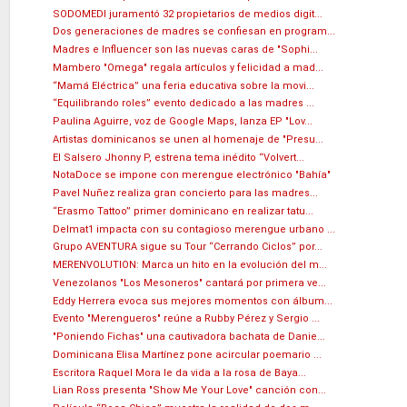
SODOMEDI juramentó 32 propietarios de medios digit...
Dos generaciones de madres se confiesan en program...
Madres e Influencer son las nuevas caras de "Sophi...
Mambero "Omega" regala artículos y felicidad a mad...
“Mamá Eléctrica” una feria educativa sobre la movi...
“Equilibrando roles” evento dedicado a las madres ...
Paulina Aguirre, voz de Google Maps, lanza EP "Lov...
Artistas dominicanos se unen al homenaje de "Presu...
El Salsero Jhonny P, estrena tema inédito “Volvert...
NotaDoce se impone con merengue electrónico "Bahía"
Pavel Nuñez realiza gran concierto para las madres...
“Erasmo Tattoo” primer dominicano en realizar tatu...
Delmat1 impacta con su contagioso merengue urbano ...
Grupo AVENTURA sigue su Tour “Cerrando Ciclos” por...
MERENVOLUTION: Marca un hito en la evolución del m...
Venezolanos "Los Mesoneros" cantará por primera ve...
Eddy Herrera evoca sus mejores momentos con álbum...
Evento "Merengueros" reúne a Rubby Pérez y Sergio ...
"Poniendo Fichas" una cautivadora bachata de Danie...
Dominicana Elisa Martínez pone acircular poemario ...
Escritora Raquel Mora le da vida a la rosa de Baya...
Lian Ross presenta "Show Me Your Love" canción con...