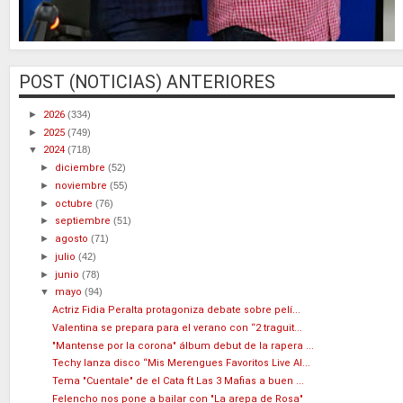
POST (NOTICIAS) ANTERIORES
►
2026
(334)
►
2025
(749)
▼
2024
(718)
►
diciembre
(52)
►
noviembre
(55)
►
octubre
(76)
►
septiembre
(51)
►
agosto
(71)
►
julio
(42)
►
junio
(78)
▼
mayo
(94)
Actriz Fidia Peralta protagoniza debate sobre pelí...
Valentina se prepara para el verano con “2 traguit...
"Mantense por la corona" álbum debut de la rapera ...
Techy lanza disco “Mis Merengues Favoritos Live Al...
Tema "Cuentale" de el Cata ft Las 3 Mafias a buen ...
Felencho nos pone a bailar con "La arepa de Rosa"