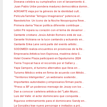
Diveana celebra su cumpleaños con el lanzamiento d...
Juan Pablo Uribe pondera madurez democrática domin...
ACROARTE viaja por la génesis de la identidad cult...
Película familiar “Amigos Imaginarios” potencia el...
Naesketchie: Un Icono de la Noche Neoyorquina Reve...
Primera dama "Hacer política diferente contribuye ...
Letón Pé repara su corazón con el tema de desamor ...
Cantante cristiano Jesús Adrián Romero está de vue...
Canante Vickiana se la luce cantando y actuando en...
Cantante Erika Lane será parte del evento artístic...
SODOMEDI realiza encuentros en provincias de la Re...
Empresaria Artística Ivon Espinosa, madrina dela G...
Hotel Crowne Plaza participará en Expoturismo 2024
Tierra Tropical hace el recorrido por el Safari y ...
Yaya Campers, el turismo alternativo que lleva en ...
Turismo Médico entra en firma de acuerdo con Médic...
“Territorios Inteligentes”, un webinario sostenibi...
Importantes autoridades y empresarios firman pacto...
"Preso a 30" un poderoso mensaje de Jezzy con los ...
Dan a conocer cartelera artística del "Latin Music...
Luis del Valle: el actor dominicano que conquista ...
Riguroso entrenamiento para el dominicano Sandy en...
La González trae nuevo personaje e invitados a pró...