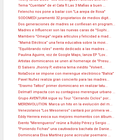
Tema "Cuentale" de el Cata ft Las 3 Mafias a buen ...
Felencho nos pone a bailar con "La arepa de Rosa"
SODOMEDI juramentó 32 propietarios de medios digit...
Dos generaciones de madres se confiesan en program...
Madres e Influencer son las nuevas caras de "Sophi...
Mambero "Omega" regala artículos y felicidad a mad...
“Mamá Eléctrica” una feria educativa sobre la movi...
“Equilibrando roles” evento dedicado a las madres ...
Paulina Aguirre, voz de Google Maps, lanza EP "Lov...
Artistas dominicanos se unen al homenaje de "Presu...
El Salsero Jhonny P, estrena tema inédito “Volvert...
NotaDoce se impone con merengue electrónico "Bahía"
Pavel Nuñez realiza gran concierto para las madres...
“Erasmo Tattoo” primer dominicano en realizar tatu...
Delmat1 impacta con su contagioso merengue urbano ...
Grupo AVENTURA sigue su Tour “Cerrando Ciclos” por...
MERENVOLUTION: Marca un hito en la evolución del m...
Venezolanos "Los Mesoneros" cantará por primera ve...
Eddy Herrera evoca sus mejores momentos con álbum...
Evento "Merengueros" reúne a Rubby Pérez y Sergio ...
"Poniendo Fichas" una cautivadora bachata de Danie...
Dominicana Elisa Martínez pone acircular poemario ...