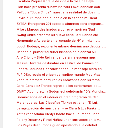
Escritora Raquel Mora le da vida a la rosa de Baya...
Lian Ross presenta "Show Me Your Love" canción con...
Película “Boca Chica” muestra la realidad de dos m...
Javiielo irrumpe con audacia en la escena musical ...
EXTRA: Entregaran 294 becas a alumnos para program...
Mike y Marcus destinados a correr o morir en "Bad ...
Swing Uniko presenta su nuevo sencillo "Cuando cie...
Homenaje a Acroarte en el senado de NY e invitan c...
Looch Bodega, exponente urbano dominicano debuta c...
Conoce al primer Youtuber hispano en alcanzar 50 ...
Afro Criollo y Sixto Rein encenderán la escena mus...
Massiel Taveras deslumbra en Festival de Cannes co...
Rapero Faqundo González brinda un mensaje claro en...
FURIOSA, revela el origen del sadico mundo Mad Max
Zaphira promete capturar los corazones con su tema...
Coral Gonzalez Franco regresa a los certamenes de ...
OMPT, Adompretur y Sodomedi celebrarán “Día Mundia...
Dominicanos en el exterior valoran programa de Cap...
Merengueras: Las Cibaeñas Típikas estrenan “El Luj...
La agrupación de música en vivo Clara & Los Funker...
Actriz venezolana Gledys Ibarra trae su humor a Chao
Ralphy Dreamz y Pavel Núñez unen sus voces en la v...
Los Reyes del humor siguen apostando a la calidad