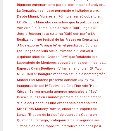
Riguroso entrenamiento para el dominicano Sandy en...
La González trae nuevo personaje e invitados a pró...
Desde Miami, Mujeres en Fórmula realizó cobertura ...
EXTRA: Luis Mancebo considera que la política es m...
Voz Veis “La Última Función World Tour” llega a RD
Jossie Esteban lleva su tema "Café con pan" a LA
Realizan primer festival de las Fresas en Constanza
J Noa expone "Arrogante" en el prestigioso Colorsx...
Los Congos de Villa Mella invitados al "Festival d...
A quince años del "Chosen Few" que fortaleció la c...
Laboratorio de Mentores, apoyará a más dominicanos...
Raperos Ovni y Beethoven Villaman anuncian EP “Acc...
NOVEDADES: Inaugura moderno estudio cinematográfic...
Marcel Piel Morena presenta canción «Ay, ay, ay» ...
Inauguración del IV Festival de Cine Fine Arte "He...
Cristian Berroa mezcla géneros musicales el "Soy"
Disco “De jazz en cuando” promete deleitar a amant...
"Salió del Pecho" es una experiencia personal tras...
Miss PPRD Marleny Dorville, encarna el espíritu de...
Lanza “El costo de la vida” de Juan Luis Guerra en...
Químico Ultramega, protagonista de la segunda sesi...
“Exposición con Propósito”, promueve acciones posi...