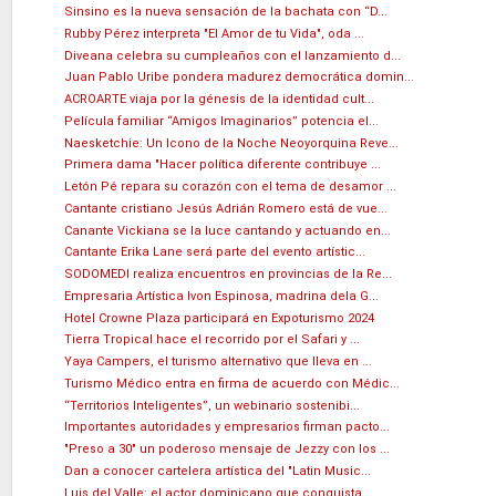
Sinsino es la nueva sensación de la bachata con “D...
Rubby Pérez interpreta "El Amor de tu Vida", oda ...
Diveana celebra su cumpleaños con el lanzamiento d...
Juan Pablo Uribe pondera madurez democrática domin...
ACROARTE viaja por la génesis de la identidad cult...
Película familiar “Amigos Imaginarios” potencia el...
Naesketchie: Un Icono de la Noche Neoyorquina Reve...
Primera dama "Hacer política diferente contribuye ...
Letón Pé repara su corazón con el tema de desamor ...
Cantante cristiano Jesús Adrián Romero está de vue...
Canante Vickiana se la luce cantando y actuando en...
Cantante Erika Lane será parte del evento artístic...
SODOMEDI realiza encuentros en provincias de la Re...
Empresaria Artística Ivon Espinosa, madrina dela G...
Hotel Crowne Plaza participará en Expoturismo 2024
Tierra Tropical hace el recorrido por el Safari y ...
Yaya Campers, el turismo alternativo que lleva en ...
Turismo Médico entra en firma de acuerdo con Médic...
“Territorios Inteligentes”, un webinario sostenibi...
Importantes autoridades y empresarios firman pacto...
"Preso a 30" un poderoso mensaje de Jezzy con los ...
Dan a conocer cartelera artística del "Latin Music...
Luis del Valle: el actor dominicano que conquista ...