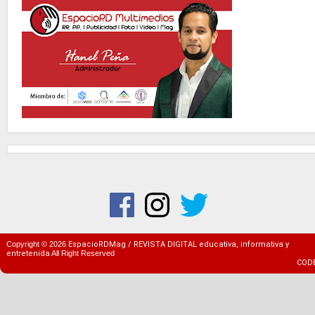
Copyright ©
2026
EspacioRDMag / REVISTA DIGITAL educativa, informativa y
entretenida
All Right Reserved
COD