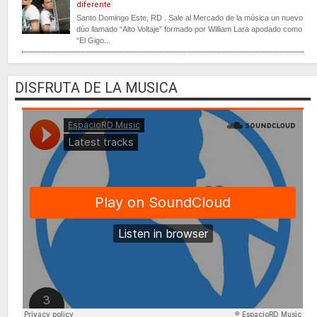
diferente
Santo Domingo Este, RD . Sale al Mercado de la música un nuevo
dúo llamado “Alto Voltaje” formado por William Lara apodado como
“El Gigo...
DISFRUTA DE LA MUSICA