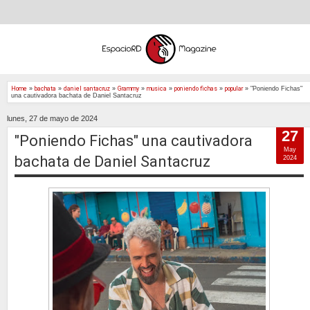
Home
»
bachata
»
daniel santacruz
»
Grammy
»
musica
»
poniendo fichas
»
popular
»
"Poniendo Fichas"
una cautivadora bachata de Daniel Santacruz
lunes, 27 de mayo de 2024
27
"Poniendo Fichas" una cautivadora
May
bachata de Daniel Santacruz
2024