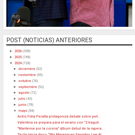
POST (NOTICIAS) ANTERIORES
►
2026
(339)
►
2025
(749)
▼
2024
(718)
►
diciembre
(52)
►
noviembre
(55)
►
octubre
(76)
►
septiembre
(51)
►
agosto
(71)
►
julio
(42)
►
junio
(78)
▼
mayo
(94)
Actriz Fidia Peralta protagoniza debate sobre pelí...
Valentina se prepara para el verano con “2 traguit...
"Mantense por la corona" álbum debut de la rapera ...
Techy lanza disco “Mis Merengues Favoritos Live Al...