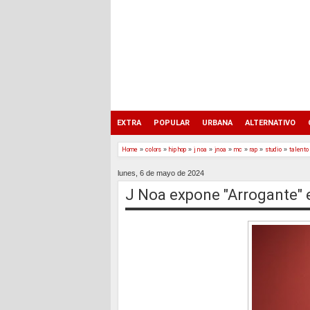
EXTRA
POPULAR
URBANA
ALTERNATIVO
Home
»
colors
»
hip hop
»
j noa
»
jnoa
»
mc
»
rap
»
studio
»
talento
lunes, 6 de mayo de 2024
J Noa expone "Arrogante" e