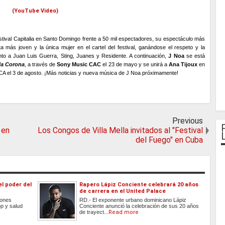
(YouTube Video)
tival Capitalia en Santo Domingo frente a 50 mil espectadores, su espectáculo más
sta más joven y la única mujer en el cartel del festival, ganándose el respeto y la
nto a Juan Luis Guerra, Sting, Juanes y Residente. A continuación,
J Noa
se está
la Corona
, a través de
Sony Music CAC
el 23 de mayo y se unirá a
Ana Tijoux
en
A el 3 de agosto. ¡Más noticias y nueva música de J Noa próximamente!
Previous
 en
Los Congos de Villa Mella invitados al "Festival
del Fuego" en Cuba
l poder del
Rapero Lápiz Conciente celebrará 20 años
de carrera en el United Palace
Jones
RD.- El exponente urbano dominicano Lápiz
op y salud
Conciente anunció la celebración de sus 20 años
de trayect...
Read more