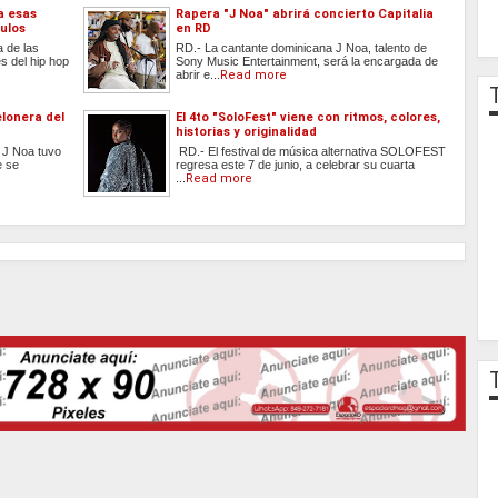
a esas
Rapera "J Noa" abrirá concierto Capitalia
ulos
en RD
 de las
RD.- La cantante dominicana J Noa, talento de
s del hip hop
Sony Music Entertainment, será la encargada de
abrir e...
Read more
elonera del
El 4to "SoloFest" viene con ritmos, colores,
historias y originalidad
a J Noa tuvo
RD.- El festival de música alternativa SOLOFEST
e se
regresa este 7 de junio, a celebrar su cuarta
...
Read more