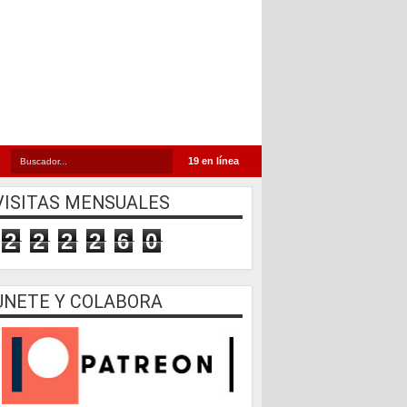
19 en línea
VISITAS MENSUALES
2
2
2
2
6
0
UNETE Y COLABORA