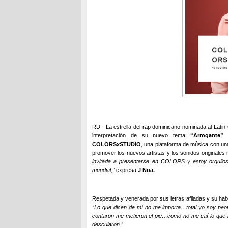
RD.- La estrella del rap dominicano nominada al Lat
interpretación de su nuevo tema
“Arrogante”
p
COLORSxSTUDIO
, una plataforma de música con un
promover los nuevos artistas y los sonidos originales 
invitada a presentarse en COLORS y estoy orgullos
mundial,”
expresa
J Noa.
Respetada y venerada por sus letras afiladas y su habi
“Lo que dicen de mí no me importa…total yo soy peor 
contaron me metieron el pie…como no me caí lo que hi
descularon.”