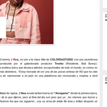
in Grammy
J Noa
,
se une a la clase élite de
COLORSxSTUDIO
con una asombrosa
roducido por el galardonado productor
Trooko
(Residente, Bad Bunny).
a estética única que destaca talentos excepcionales de todo el mundo, se centra en
más distintivos.
“Estoy honrada de ser una de las pocas artistas de RD que ha sido
a de representar a mi país en una plataforma tan reconocida y respeta a nivel
lidad de rapear,
J Noa
exuda fanfarronería en
“Arrogante”
desde la primera barra,
de lo que dijeron, pero al final del día son peor que yo…los mismos que fueron y
cieron fue que me siguieron…soy un arma de doble filo tiran y brillan después se