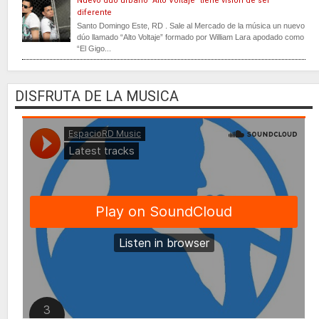
Nuevo dúo urbano "Alto Voltaje" tiene visión de ser
diferente
Santo Domingo Este, RD . Sale al Mercado de la música un nuevo
dúo llamado “Alto Voltaje” formado por William Lara apodado como
“El Gigo...
DISFRUTA DE LA MUSICA