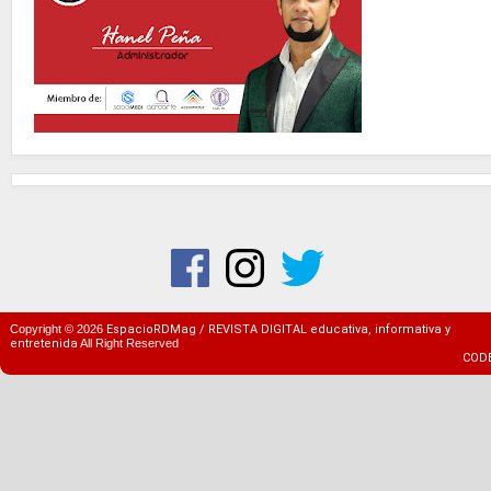
Copyright ©
2026
EspacioRDMag / REVISTA DIGITAL educativa, informativa y
entretenida
All Right Reserved
COD