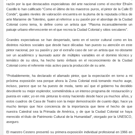
razón por la que destacados especialistas del arte nacional como el escritor Efraím
Castillo lo han calificado “Como el último de los maestros puros, el pintor de la Calle El
Conde”; iguales niveles de valoración encuentra en la pluma de la reputada crítica de
arte Marianne de Tolentino, quien al referirse a su pasión por el abordaje de la Ciudad
Colonial como tema, lo define como un artista que “Plasma incansablemente un
paisaje urbano efervescente en el que recrea la Ciudad Colonial y sitios seculares”.
Grandes expectativas se han despertado, tanto en el sector cultural como en los
distintos núcleos sociales que desde hace décadas han puesto su atención en este
pintor nacional, por su pasión y por el extraño caso de ser un artista que no obstante
ser un académico y laureado autor de múltiples variables en el dominio técnico y
temático de su obra, ha hecho tanto énfasis en el reconocimiento de la Ciudad
Colonial como el referente más activo para la producción de su arte.
“Probablemente, ha declarado el afamado pintor, que la expectación en torno a mi
próxima exposición sea porque ahora la Zona Colonial está tomando mucho auge,
incluso, parece que se ha puesto de moda, tanto así que el gobierno ha decidido
devolverle su mejor esplendor, sometiéndola a un intenso programa de restauración y
puesta en valor; yo en mis pinturas lo estoy haciendo desde hace ya muchos años, y
estos cuadros de Casa de Teatro son la mejor demostración de cuanto digo; hace ya
mucho tiempo que hice conciencia de la importancia que tiene el hecho de que
nuestra Catedral sea la Primada de América, y de que la Ciudad Colonial se haya
merecido el título de Patrimonio Cultural de la Humanidad”, otorgado por la UNESCO,
aseguro.
El maestro Cestero presentó su primera exposición individual profesional en 1966 en