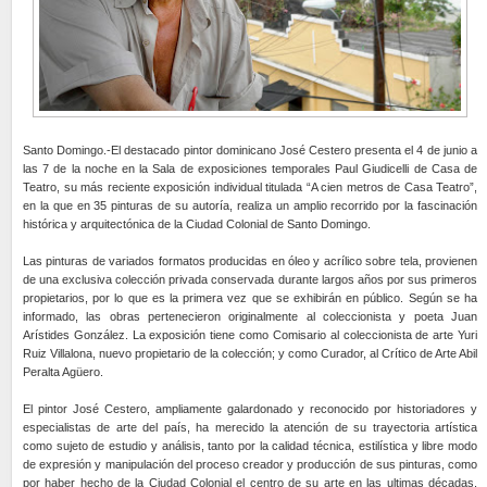
Santo Domingo.-El destacado pintor dominicano José Cestero presenta el 4 de junio a
las 7 de la noche en la Sala de exposiciones temporales Paul Giudicelli de Casa de
Teatro, su más reciente exposición individual titulada “A cien metros de Casa Teatro”,
en la que en 35 pinturas de su autoría, realiza un amplio recorrido por la fascinación
histórica y arquitectónica de la Ciudad Colonial de Santo Domingo.
Las pinturas de variados formatos producidas en óleo y acrílico sobre tela, provienen
de una exclusiva colección privada conservada durante largos años por sus primeros
propietarios, por lo que es la primera vez que se exhibirán en público. Según se ha
informado, las obras pertenecieron originalmente al coleccionista y poeta Juan
Arístides González. La exposición tiene como Comisario al coleccionista de arte Yuri
Ruiz Villalona, nuevo propietario de la colección; y como Curador, al Crítico de Arte Abil
Peralta Agüero.
El pintor José Cestero, ampliamente galardonado y reconocido por historiadores y
especialistas de arte del país, ha merecido la atención de su trayectoria artística
como sujeto de estudio y análisis, tanto por la calidad técnica, estilística y libre modo
de expresión y manipulación del proceso creador y producción de sus pinturas, como
por haber hecho de la Ciudad Colonial el centro de su arte en las ultimas décadas,