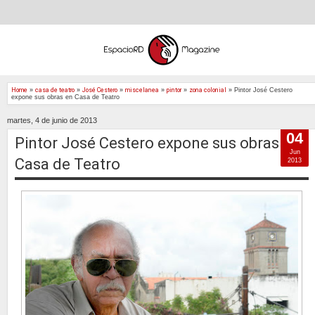
Home
»
casa de teatro
»
José Cestero
»
miscelanea
»
pintor
»
zona colonial
»
Pintor José Cestero
expone sus obras en Casa de Teatro
martes, 4 de junio de 2013
04
Pintor José Cestero expone sus obras en
Jun
Casa de Teatro
2013