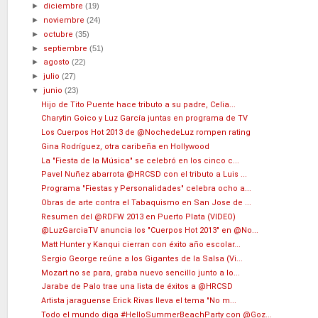
►
diciembre
(19)
►
noviembre
(24)
►
octubre
(35)
►
septiembre
(51)
►
agosto
(22)
►
julio
(27)
▼
junio
(23)
Hijo de Tito Puente hace tributo a su padre, Celia...
Charytin Goico y Luz García juntas en programa de TV
Los Cuerpos Hot 2013 de @NochedeLuz rompen rating
Gina Rodríguez, otra caribeña en Hollywood
La "Fiesta de la Música" se celebró en los cinco c...
Pavel Nuñez abarrota @HRCSD con el tributo a Luis ...
Programa "Fiestas y Personalidades" celebra ocho a...
Obras de arte contra el Tabaquismo en San Jose de ...
Resumen del @RDFW 2013 en Puerto Plata (VIDEO)
@LuzGarciaTV anuncia los "Cuerpos Hot 2013" en @No...
Matt Hunter y Kanqui cierran con éxito año escolar...
Sergio George reúne a los Gigantes de la Salsa (Vi...
Mozart no se para, graba nuevo sencillo junto a lo...
Jarabe de Palo trae una lista de éxitos a @HRCSD
Artista jaraguense Erick Rivas lleva el tema "No m...
Todo el mundo diga #HelloSummerBeachParty con @Goz...