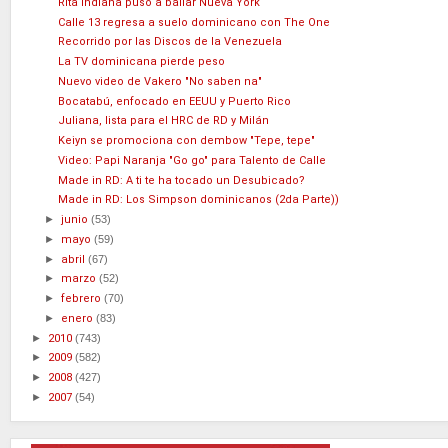
Rita Indiana puso a bailar Nueva York
Calle 13 regresa a suelo dominicano con The One
Recorrido por las Discos de la Venezuela
La TV dominicana pierde peso
Nuevo video de Vakero "No saben na"
Bocatabú, enfocado en EEUU y Puerto Rico
Juliana, lista para el HRC de RD y Milán
Keiyn se promociona con dembow "Tepe, tepe"
Video: Papi Naranja "Go go" para Talento de Calle
Made in RD: A ti te ha tocado un Desubicado?
Made in RD: Los Simpson dominicanos (2da Parte))
►
junio
(53)
►
mayo
(59)
►
abril
(67)
►
marzo
(52)
►
febrero
(70)
►
enero
(83)
►
2010
(743)
►
2009
(582)
►
2008
(427)
►
2007
(54)