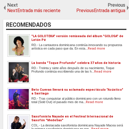
Next
Previous
NextEntrada más reciente
PreviousEntrada antigua
RECOMENDADOS
"LA GOLOTEKA" versión remixeada del álbum "GOLOSA" de
Letón Pé
RD.- La cantautora dominicana continúa innovando su propuesta
artística en cada paso que da. En esta...
Read more
La banda "Toque Profundo" celebra 37 años de historia
RD.- Treinta y siete años después de su nacimiento, Toque
Profundo continúa escribiendo una de las h...
Read more
Beto Cuevas llevará su aclamado espectáculo "Acústico"
a Santiago
RD.- Tras conquistar al público dominicano con un rotundo lleno
total (Sold Out) el pasado mes de ma...
Read more
Saxofonista Nayade en el Festival Internacional de
Saxofón "MedeSax"
COL.- La destacada saxofonista dominicana Nayade Macea será
la primera saxofonista dominicana en pre...
Read more