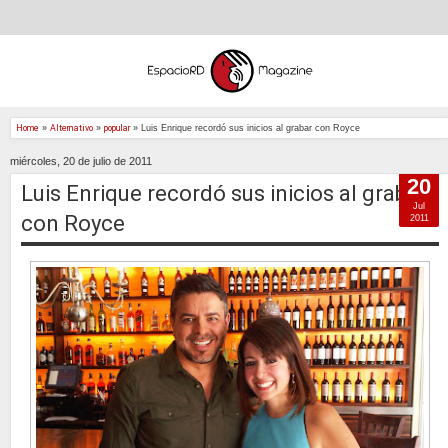
Home
»
Alternativo
»
popular
»
Luis Enrique recordó sus inicios al grabar con Royce
miércoles, 20 de julio de 2011
20
Luis Enrique recordó sus inicios al grabar
Jul
con Royce
2011