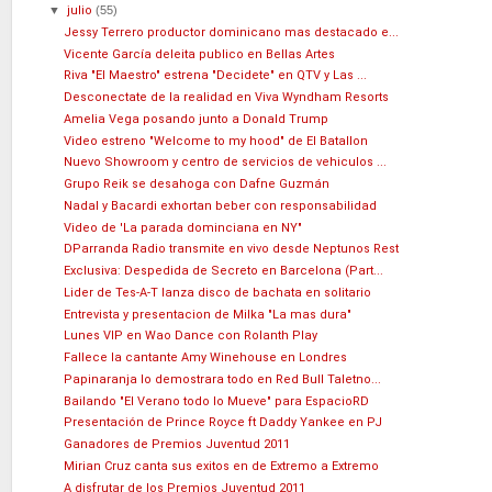
▼
julio
(55)
Jessy Terrero productor dominicano mas destacado e...
Vicente García deleita publico en Bellas Artes
Riva "El Maestro" estrena "Decidete" en QTV y Las ...
Desconectate de la realidad en Viva Wyndham Resorts
Amelia Vega posando junto a Donald Trump
Video estreno "Welcome to my hood" de El Batallon
Nuevo Showroom y centro de servicios de vehiculos ...
Grupo Reik se desahoga con Dafne Guzmán
Nadal y Bacardi exhortan beber con responsabilidad
Video de 'La parada dominciana en NY"
DParranda Radio transmite en vivo desde Neptunos Rest
Exclusiva: Despedida de Secreto en Barcelona (Part...
Lider de Tes-A-T lanza disco de bachata en solitario
Entrevista y presentacion de Milka "La mas dura"
Lunes VIP en Wao Dance con Rolanth Play
Fallece la cantante Amy Winehouse en Londres
Papinaranja lo demostrara todo en Red Bull Taletno...
Bailando "El Verano todo lo Mueve" para EspacioRD
Presentación de Prince Royce ft Daddy Yankee en PJ
Ganadores de Premios Juventud 2011
Mirian Cruz canta sus exitos en de Extremo a Extremo
A disfrutar de los Premios Juventud 2011