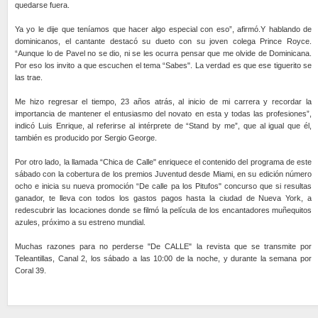
quedarse fuera.
Ya yo le dije que teníamos que hacer algo especial con eso”, afirmó.Y hablando de
dominicanos, el cantante destacó su dueto con su joven colega Prince Royce.
“Aunque lo de Pavel no se dio, ni se les ocurra pensar que me olvide de Dominicana.
Por eso los invito a que escuchen el tema “Sabes". La verdad es que ese tiguerito se
las trae.
Me hizo regresar el tiempo, 23 años atrás, al inicio de mi carrera y recordar la
importancia de mantener el entusiasmo del novato en esta y todas las profesiones”,
indicó Luis Enrique, al referirse al intérprete de “Stand by me”, que al igual que él,
también es producido por Sergio George.
Por otro lado, la llamada “Chica de Calle" enriquece el contenido del programa de este
sábado con la cobertura de los premios Juventud desde Miami, en su edición número
ocho e inicia su nueva promoción “De calle pa los Pitufos" concurso que si resultas
ganador, te lleva con todos los gastos pagos hasta la ciudad de Nueva York, a
redescubrir las locaciones donde se filmó la película de los encantadores muñequitos
azules, próximo a su estreno mundial.
Muchas razones para no perderse "De CALLE" la revista que se transmite por
Teleantillas, Canal 2, los sábado a las 10:00 de la noche, y durante la semana por
Coral 39.