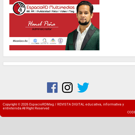
Copyright ©
2026
EspacioRDMag / REVISTA DIGITAL educativa, informativa y
entretenida
All Right Reserved
COD