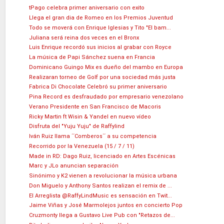
tPago celebra primer aniversario con exito
Llega el gran dia de Romeo en los Premios Juventud
Todo se moverá con Enrique Iglesias y Tito "El bam...
Juliana será reina dos veces en el Bronx
Luis Enrique recordó sus inicios al grabar con Royce
La música de Papi Sánchez suena en Francia
Dominicano Guingo Mix es dueño del mambo en Europa
Realizaran torneo de Golf por una sociedad más justa
Fabrica Di Chocolate Celebró su primer aniversario
Pina Record es desfraudado por empresario venezolano
Verano Presidente en San Francisco de Macoris
Ricky Martin ft Wisin & Yandel en nuevo vídeo
Disfruta del "Yuju Yuju" de Raffylind
Iván Ruiz llama ´´Comberos´´ a su competencia
Recorrido por la Venezuela (15 / 7 / 11)
Made in RD: Dago Ruiz, licenciado en Artes Escénicas
Marc y JLo anuncian separación
Sinónimo y K2 vienen a revolucionar la música urbana
Don Miguelo y Anthony Santos realizan el remix de ...
El Arreglista @RaffyLindMusic es sensación en Twit...
Jaime Viñas y José Marmolejos juntos en concierto Pop
Cruzmonty llega a Gustavo Live Pub con "Retazos de...