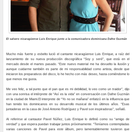
El salsero nicaragüense Luis Enrique junto a la comunicadora dominicana Dafne Guzmán
Mucho más fuerte y esbelto lució el cantante nicaragüense Luis Enrique, a raíz del
lanzamiento de su nueva producción discográfica “Soy y seré”, que está en el
mercado desde el martes pasado. “Este nuevo material me ha devuelto la ilusión y
aunque cuidarme también es parte de mi responsabilidad como artista, desde que
iniciaron los preparativos del disco, lo he hecho con más deseo, hasta comiéndome lo
que menos me gusta.
Me veo feliz, a tal punto que el pan que es mi debilidad, lo veo como un traidor”, dijo
con una sonrisa el intérprete de “Así es la vida” en conversación con Dafne Guzmán
en la ciudad de Miami.El interprete de “Yo no se mañana” enfatizó en la influencia que
han tenido los dominicanos en su desarrollo musical de los últimos años. “Esas
juntaderas en la casa de José Antonio Rodríguez y Pavel son inspiradoras”, señaló.
Al referirse al cantautor Pavel Núñez, Luis Enrique lo definió como su “amigo de
verdad” y que espera puedan trabajar juntos próximamente. “Teníamos contempladas
varias canciones de Pavel para este álbum, pero lamentablemente tuvieron que