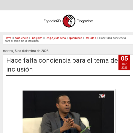
Home
»
conciencia
»
inclusion
»
lenguaje de seña
»
oportunidad
»
sociales
»
Hace falta conciencia
para el tema de la inclusión
martes, 5 de diciembre de 2023
05
Hace falta conciencia para el tema de la
Dec
inclusión
2023