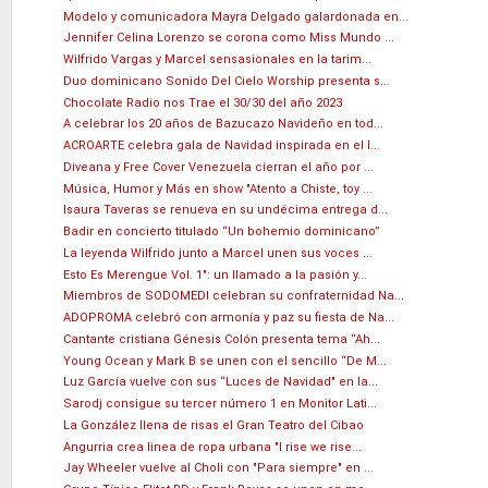
Modelo y comunicadora Mayra Delgado galardonada en...
Jennifer Celina Lorenzo se corona como Miss Mundo ...
Wilfrido Vargas y Marcel sensasionales en la tarim...
Duo dominicano Sonido Del Cielo Worship presenta s...
Chocolate Radio nos Trae el 30/30 del año 2023
A celebrar los 20 años de Bazucazo Navideño en tod...
ACROARTE celebra gala de Navidad inspirada en el l...
Diveana y Free Cover Venezuela cierran el año por ...
Música, Humor y Más en show "Atento a Chiste, toy ...
Isaura Taveras se renueva en su undécima entrega d...
Badir en concierto titulado “Un bohemio dominicano”
La leyenda Wilfrido junto a Marcel unen sus voces ...
Esto Es Merengue Vol. 1": un llamado a la pasión y...
Miembros de SODOMEDI celebran su confraternidad Na...
ADOPROMA celebró con armonía y paz su fiesta de Na...
Cantante cristiana Génesis Colón presenta tema “Ah...
Young Ocean y Mark B se unen con el sencillo “De M...
Luz García vuelve con sus “Luces de Navidad" en la...
Sarodj consigue su tercer número 1 en Monitor Lati...
La González llena de risas el Gran Teatro del Cibao
Angurria crea linea de ropa urbana "I rise we rise...
Jay Wheeler vuelve al Choli con "Para siempre" en ...