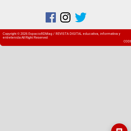
Copyright ©
2026
EspacioRDMag / REVISTA DIGITAL educativa, informativa y
entretenida
All Right Reserved
COD