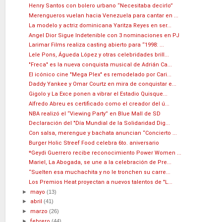
Henry Santos con bolero urbano “Necesitaba decirlo”
Merengueros vuelan hacia Venezuela para cantar en ...
La modelo y actriz dominicana Yaritza Reyes en ser...
Angel Dior Sigue Indetenible con 3 nominaciones en PJ
Larimar Films realiza casting abierto para “1998: ...
Lele Pons, Águeda López y otras celebridades brill...
"Freca" es la nueva conquista musical de Adrián Ca...
El icónico cine "Mega Plex" es remodelado por Cari...
Daddy Yankee y Omar Courtz en mira de conquistar e...
Gigolo y La Exce ponen a vibrar el Estadio Quisque...
Alfredo Abreu es certificado como el creador del ú...
NBA realizó el “Viewing Party” en Blue Mall de SD
Declaración del "Día Mundial de la Solidaridad Dig...
Con salsa, merengue y bachata anuncian “Concierto ...
Burger Holic Streef Food celebra 6to. aniversario
*Geydi Guerrero recibe reconocimiento Power Women ...
Mariel, La Abogada, se une a la celebración de Pre...
‘‘Suelten esa muchachita y no le tronchen su carre...
Los Premios Heat proyectan a nuevos talentos de "L...
►
mayo
(13)
►
abril
(41)
►
marzo
(26)
►
febrero
(44)