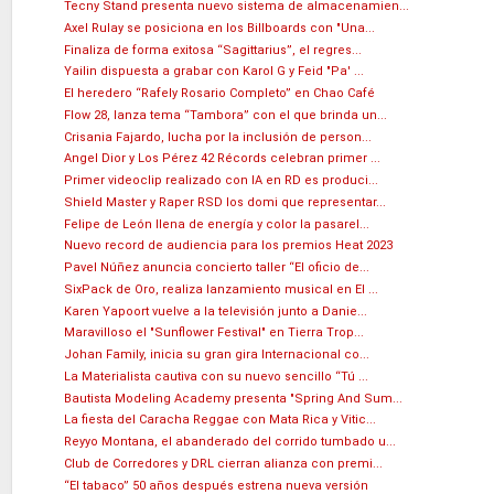
Tecny Stand presenta nuevo sistema de almacenamien...
Axel Rulay se posiciona en los Billboards con "Una...
Finaliza de forma exitosa “Sagittarius”, el regres...
Yailin dispuesta a grabar con Karol G y Feid "Pa' ...
El heredero “Rafely Rosario Completo” en Chao Café
Flow 28, lanza tema “Tambora” con el que brinda un...
Crisania Fajardo, lucha por la inclusión de person...
Angel Dior y Los Pérez 42 Récords celebran primer ...
Primer videoclip realizado con IA en RD es produci...
Shield Master y Raper RSD los domi que representar...
Felipe de León llena de energía y color la pasarel...
Nuevo record de audiencia para los premios Heat 2023
Pavel Núñez anuncia concierto taller “El oficio de...
SixPack de Oro, realiza lanzamiento musical en El ...
Karen Yapoort vuelve a la televisión junto a Danie...
Maravilloso el "Sunflower Festival" en Tierra Trop...
Johan Family, inicia su gran gira Internacional co...
La Materialista cautiva con su nuevo sencillo “Tú ...
Bautista Modeling Academy presenta "Spring And Sum...
La fiesta del Caracha Reggae con Mata Rica y Vitic...
Reyyo Montana, el abanderado del corrido tumbado u...
Club de Corredores y DRL cierran alianza con premi...
“El tabaco” 50 años después estrena nueva versión