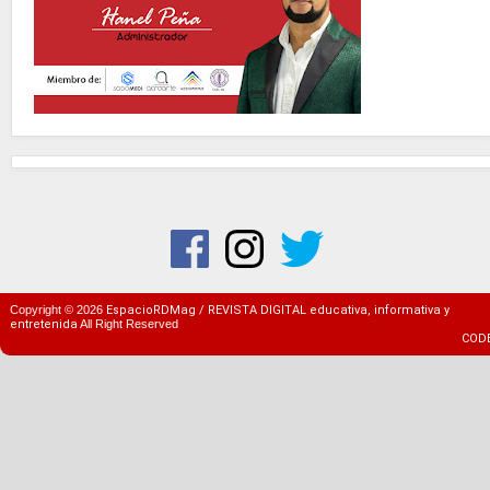
Copyright ©
2026
EspacioRDMag / REVISTA DIGITAL educativa, informativa y
entretenida
All Right Reserved
COD