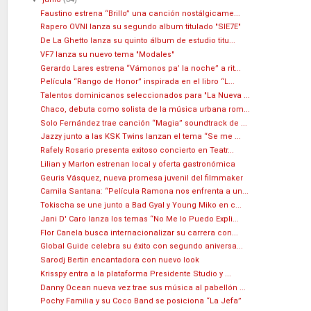
Faustino estrena “Brillo” una canción nostálgicame...
Rapero OVNI lanza su segundo album titulado "SIE7E"
De La Ghetto lanza su quinto álbum de estudio titu...
VF7 lanza su nuevo tema "Modales"
Gerardo Lares estrena “Vámonos pa’ la noche” a rit...
Película “Rango de Honor” inspirada en el libro “L...
Talentos dominicanos seleccionados para "La Nueva ...
Chaco, debuta como solista de la música urbana rom...
Solo Fernández trae canción “Magia” soundtrack de ...
Jazzy junto a las KSK Twins lanzan el tema “Se me ...
Rafely Rosario presenta exitoso concierto en Teatr...
Lilian y Marlon estrenan local y oferta gastronómica
Geuris Vásquez, nueva promesa juvenil del filmmaker
Camila Santana: “Película Ramona nos enfrenta a un...
Tokischa se une junto a Bad Gyal y Young Miko en c...
Jani D' Caro lanza los temas “No Me lo Puedo Expli...
Flor Canela busca internacionalizar su carrera con...
Global Guide celebra su éxito con segundo aniversa...
Sarodj Bertin encantadora con nuevo look
Krisspy entra a la plataforma Presidente Studio y ...
Danny Ocean nueva vez trae sus música al pabellón ...
Pochy Familia y su Coco Band se posiciona “La Jefa”