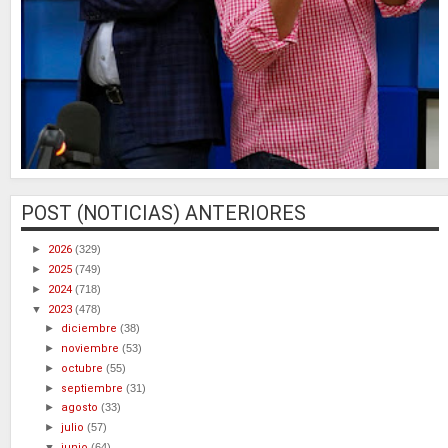
POST (NOTICIAS) ANTERIORES
►
2026
(329)
►
2025
(749)
►
2024
(718)
▼
2023
(478)
►
diciembre
(38)
►
noviembre
(53)
►
octubre
(55)
►
septiembre
(31)
►
agosto
(33)
►
julio
(57)
▼
junio
(64)