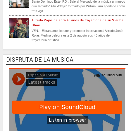
Santo Domingo Este, RD . Sale al Mercado de la música un nuevo
dúo llamado “Alto Voltaje” formado por William Lara apodado como
“El Gigo...
Alfredo Rojas celebra 46 años de trayectoria de su "Caribe
Show"
VEN.- El cantante, locutor y promotor internacional Alfredo José
Rojas Medina celebra este 2 de agosto sus 46 años de
trayectoria artística...
DISFRUTA DE LA MUSICA