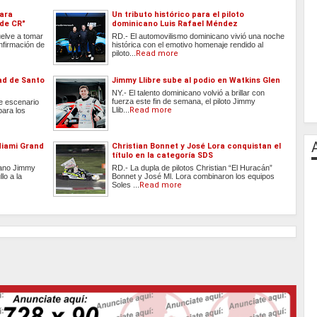
para
Un tributo histórico para el piloto
 de CR"
dominicano Luis Rafael Méndez
elve a tomar
RD.- El automovilismo dominicano vivió una noche
nfirmación de
histórica con el emotivo homenaje rendido al
piloto...
Read more
ad de Santo
Jimmy Llibre sube al podio en Watkins Glen
NY.- El talento dominicano volvió a brillar con
fuerza este fin de semana, el piloto Jimmy
e escenario
Llib...
Read more
para los
 Miami Grand
Christian Bonnet y José Lora conquistan el
título en la categoría SDS
icano Jimmy
RD.- La dupla de pilotos Christian “El Huracán”
lo a la
Bonnet y José Ml. Lora combinaron los equipos
Soles ...
Read more