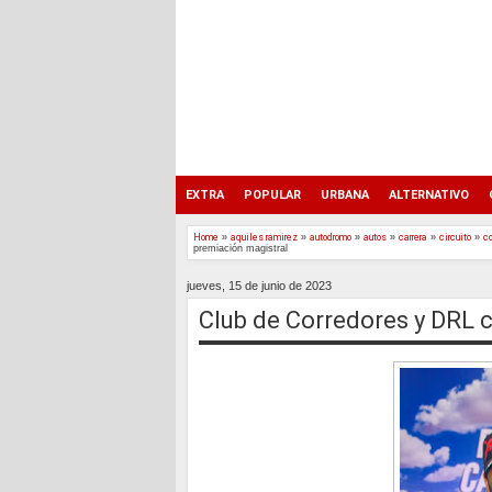
EXTRA
POPULAR
URBANA
ALTERNATIVO
Home
»
aquiles ramirez
»
autodromo
»
autos
»
carrera
»
circuito
»
c
premiación magistral
jueves, 15 de junio de 2023
Club de Corredores y DRL c