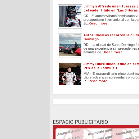
Jimmy y Alfredo unen fuerzas 
defender título en "Las 3 Horas
CR.- El automovilismo dominicano vu
protagonismo internacional con la co
Ji...
Read more
Autos Clásicos recorren la ciud
Domingo
RD.- La ciudad de Santo Domingo fu
de una experiencia sin precedentes 
amantes de...
Read more
Jimmy Llibre único latino en el
Prix de la Fórmula 1
MIA.- El extraordinario piloto domin
Llibre volverá a representar con orgul
R...
Read more
ESPACIO PUBLICITARIO