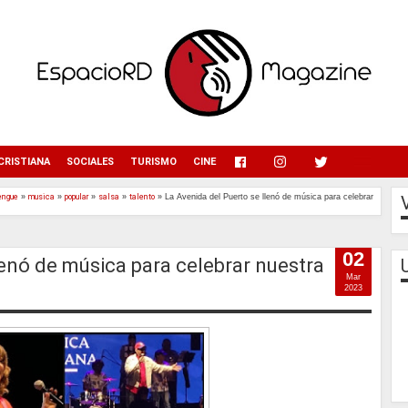
menu
CRISTIANA
SOCIALES
TURISMO
CINE
engue
»
musica
»
popular
»
salsa
»
talento
»
La Avenida del Puerto se llenó de música para celebrar
02
lenó de música para celebrar nuestra
Mar
2023