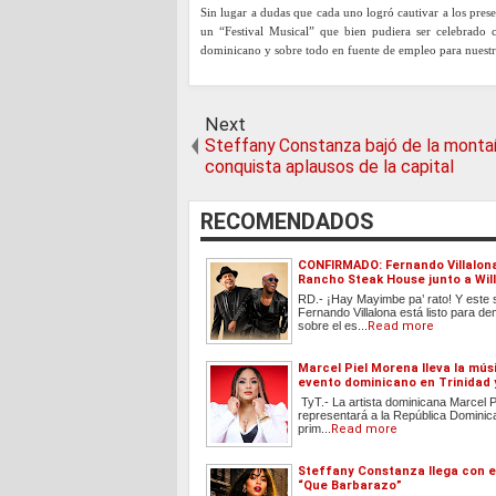
Sin lugar a dudas que cada uno logró cautivar a los pres
un “Festival Musical” que bien pudiera ser celebrado c
dominicano y sobre todo en fuente de empleo para nuestro
Next
Steffany Constanza bajó de la monta
conquista aplausos de la capital
RECOMENDADOS
CONFIRMADO: Fernando Villalon
Rancho Steak House junto a Will
RD.- ¡Hay Mayimbe pa’ rato! Y este
Fernando Villalona está listo para de
sobre el es...
Read more
Marcel Piel Morena lleva la músi
evento dominicano en Trinidad
TyT.- La artista dominicana Marcel 
representará a la República Dominic
prim...
Read more
Steffany Constanza llega con 
“Que Barbarazo”