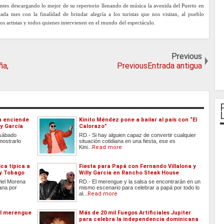
entes descargando lo mejor de su repertorio llenando de música la avenida del Puerto en
ada mes con la finalidad de brindar alegría a los turistas que nos visitan, al pueblo
s artistas y todos quienes intervienen en el mundo del espectáculo.
Previous
ña,
PreviousEntrada antigua
a enciende
Kinito Méndez pone a bailar al país con “El
y García
Calorazo”
 sábado
RD.- Si hay alguien capaz de convertir cualquier
mostrarlo
situación cotidiana en una fiesta, ese es
Kini...
Read more
ca típica a
Fiesta para Papá con Fernando Villalona y
 y Tobago
Willy Garcia en Rancho Steak House
Piel Morena
RD.- El merengue y la salsa se encontrarán en un
ana por
mismo escenario para celebrar a papá por todo lo
al...
Read more
el merengue
Más de 20 mil Fuegos Artificiales Jupiter
para celebra la independencia dominicana