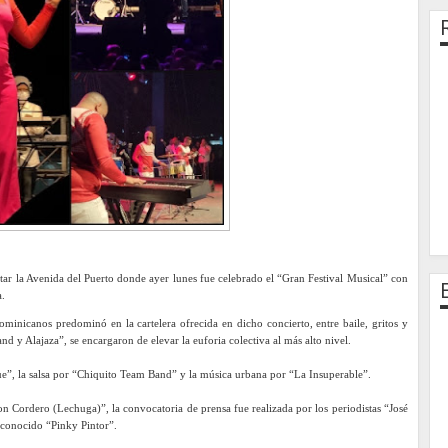
ar la Avenida del Puerto donde ayer lunes fue celebrado el “Gran Festival Musical” con
a.
inicanos predominó en la cartelera ofrecida en dicho concierto, entre baile, gritos y
 y Alajaza”, se encargaron de elevar la euforia colectiva al más alto nivel.
e”, la salsa por “Chiquito Team Band” y la música urbana por “La Insuperable”.
 Cordero (Lechuga)”, la convocatoria de prensa fue realizada por los periodistas “José
econocido “Pinky Pintor”.