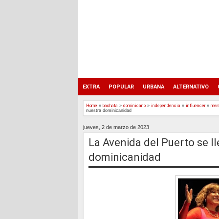
EXTRA
POPULAR
URBANA
ALTERNATIVO
Home
»
bachata
»
dominicano
»
independencia
»
influencer
»
mer
nuestra dominicanidad
jueves, 2 de marzo de 2023
La Avenida del Puerto se l
dominicanidad